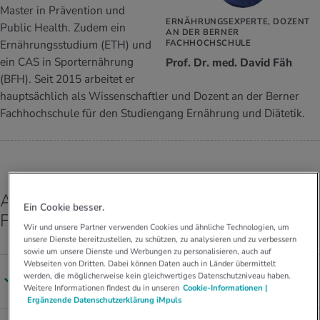
UELLE THEMEN IM BEREICH SERVICES
Master in Prävention und
ERNÄHRUNGSEXPERTE, DOZENT
rgien & Intoleranzen
ersport
afen
engesundheit
Public Health. Zudem ein
Angebote
AN DER BERNER
Ernährungsstudium (ETH) und
FACHHOCHSCHULE
ungsmittel
ess
lness
chwerden
ein CAS in Sporternährung
Prof. Dr. med. David Fäh
Tools, Test & Quizze
(BFH). Seit 2015 arbeitet er
stoffe
zinisches Wissen
hauptsächlich als Wissenschaftler und Dozent an der Berner
UELLE THEMEN IM BEREICH BEWEGUNG
UELLE THEMEN IM BEREICH ENTSPANNUNG
Fachhochschule für den Studiengang Ernährung und Diätetik.
Kalorienverbrauch berechnen
Glücklich sein
UELLE THEMEN IM BEREICH ERNÄHRUNG
UELLE THEMEN IM BEREICH MEDIZIN
BMI berechnen
Mund- & Zahnpflege
Personal Health Coaching
Personal Health Coaching
Alle Antworten von Prof. Dr. med. David
Ein Cookie besser.
Personal Health Coaching
Personal Health Coaching
Fäh
Wir und unsere Partner verwenden Cookies und ähnliche Technologien, um
unsere Dienste bereitzustellen, zu schützen, zu analysieren und zu verbessern
sowie um unsere Dienste und Werbungen zu personalisieren, auch auf
Webseiten von Dritten. Dabei können Daten auch in Länder übermittelt
werden, die möglicherweise kein gleichwertiges Datenschutzniveau haben.
Wie schnell baut unser Kör­per Al­ko­hol ab?
Weitere Informationen findest du in unseren
Cookie-Informationen |
Ergänzende Datenschutzerklärung iMpuls