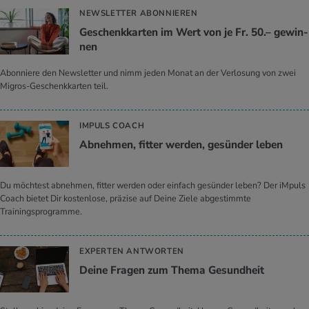
NEWSLETTER ABONNIEREN
Ge­schenk­kar­ten im Wert von je Fr. 50.– ge­win­
nen
Abonniere den Newsletter und nimm jeden Monat an der Verlosung von zwei
Migros-Geschenkkarten teil.
IMPULS COACH
Ab­neh­men, fit­ter wer­den, ge­sün­der leben
Du möchtest abnehmen, fitter werden oder einfach gesünder leben? Der iMpuls
Coach bietet Dir kostenlose, präzise auf Deine Ziele abgestimmte
Trainingsprogramme.
EXPERTEN ANTWORTEN
Deine Fra­gen zum Thema Ge­sund­heit