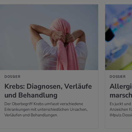
 ERFAHREN
MEHR ERFAHREN
DOSSIER
DOSSIER
Krebs: Dia­gno­sen, Ver­läu­fe
All­er­
und Be­hand­lung
marsc
Der Oberbegriff Krebs umfasst verschiedene
Es juckt und 
Erkrankungen mit unterschiedlichen Ursachen,
Anzeichen fü
Verläufen und Behandlungen.
iMpuls Dossi