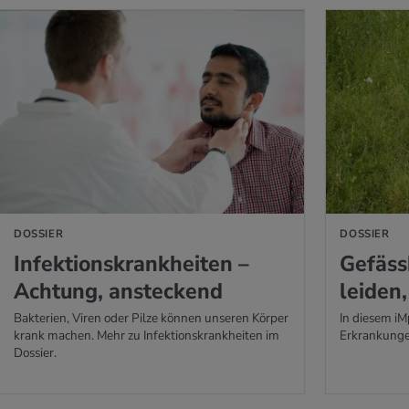
 ERFAHREN
MEHR ERFAHREN
DOSSIER
DOSSIER
In­fek­ti­ons­krank­hei­ten –
Ge­fäss
Ach­tung, an­ste­ckend
lei­den
Bakterien, Viren oder Pilze können unseren Körper
In diesem iM
krank machen. Mehr zu Infektionskrankheiten im
Erkrankunge
Dossier.