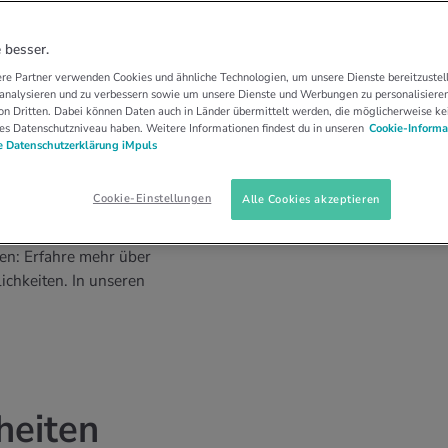
 besser.
re Partner verwenden Cookies und ähnliche Technologien, um unsere Dienste bereitzustell
 analysieren und zu verbessern sowie um unsere Dienste und Werbungen zu personalisieren
n Dritten. Dabei können Daten auch in Länder übermittelt werden, die möglicherweise ke
es Datenschutzniveau haben. Weitere Informationen findest du in unseren
Cookie-Informa
 Datenschutzerklärung iMpuls
Cookie-Einstellungen
Alle Cookies akzeptieren
nitus? Hier findest du
en: Erfahre mehr über
chkeiten. In unseren
heiten