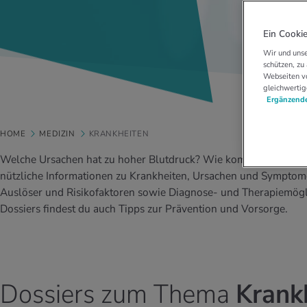
Ein Cookie
Wir und unse
schützen, zu
Webseiten vo
gleichwertig
Ergänzende
HOME
MEDIZIN
KRANKHEITEN
Welche Ursachen hat zu hoher Blutdruck? Wie kommt es zum Tin
nützliche Informationen zu Krankheiten, Ursachen und Symptom
Auslöser und Risikofaktoren sowie Diagnose- und Therapiemögli
Dossiers findest du auch Tipps zur Prävention und Vorsorge.
Dossiers zum Thema
Krank