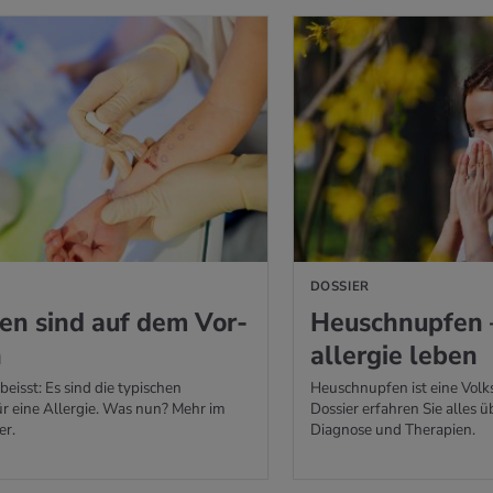
DOSSIER
gi­en sind auf dem Vor­
Heu­schnup­fen 
h
all­er­gie leben
beisst: Es sind die typischen
Heuschnupfen ist eine Volk
r eine Allergie. Was nun? Mehr im
Dossier erfahren Sie alles
er.
Diagnose und Therapien.