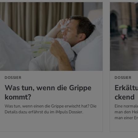
 ERFAHREN
MEHR ERFAHREN
DOSSIER
DOSSIER
Was tun, wenn die Grip­pe
Er­käl­t
kommt?
ckend
Was tun, wenn einen die Grippe erwischt hat? Die
Eine normal
Details dazu erfährst du im iMpuls Dossier.
man den Hei
man einer E