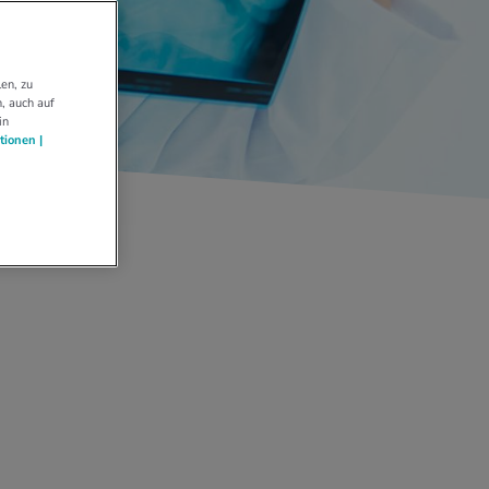
en, zu
, auch auf
in
tionen |