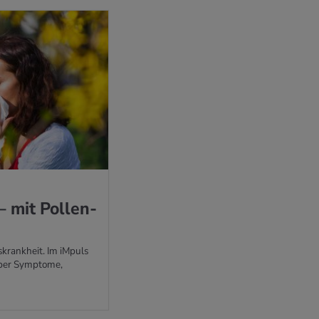
– mit Pol­len­
skrankheit. Im iMpuls
 über Symptome,