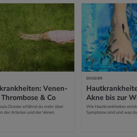
DOSSIER
­krank­hei­ten: Ve­nen­
Haut­krank­hei­t
, Throm­bo­se & Co
Akne bis zur W
puls Dossier erfährst du mehr über
Wie Hautkrankheiten entst
n der Arterien und der Venen.
Symptome sind und was du