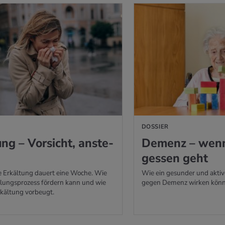
DOSSIER
ung – Vor­sicht, an­ste­
De­menz – wenn
ges­sen geht
e Erkältung dauert eine Woche. Wie
Wie ein gesunder und aktive
lungsprozess fördern kann und wie
gegen Demenz wirken könn
rkältung vorbeugt.