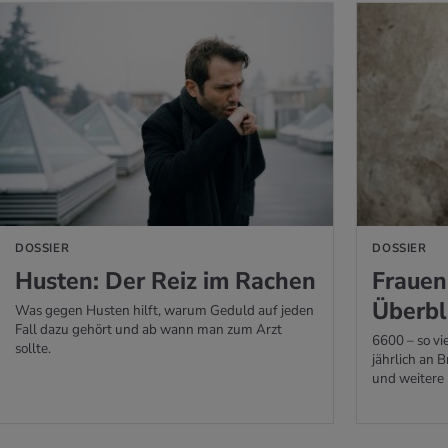
 ERFAHREN
DOSSIER
DOSSIER
Hus­ten: Der Reiz im Ra­chen
Frau­en
Über­bl
Was gegen Husten hilft, warum Geduld auf jeden
Fall dazu gehört und ab wann man zum Arzt
6600 – so vi
sollte.
jährlich an 
und weitere