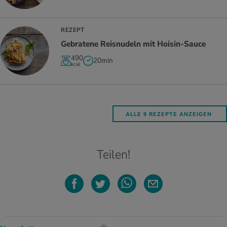
REZEPT
Ge­bra­te­ne Reis­nu­deln mit Hoi­sin-Sauce
490
20min
kcal
ALLE 9 REZEPTE ANZEIGEN
Teilen!