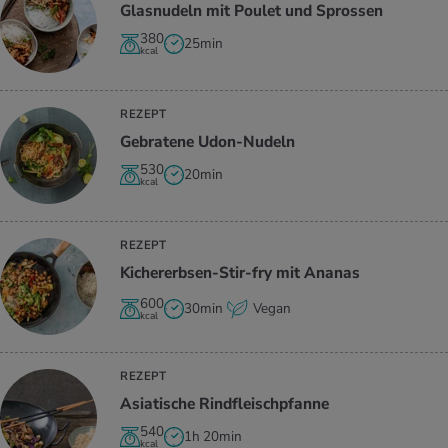
Glas­nu­deln mit Pou­let und Spros­sen
380
25min
kcal
REZEPT
Ge­bra­te­ne Udon-Nu­deln
530
20min
kcal
REZEPT
Ki­cher­erb­sen-Stir-fry mit Ana­nas
600
30min
Vegan
kcal
REZEPT
Asia­ti­sche Rind­fleisch­pfan­ne
540
1h 20min
kcal