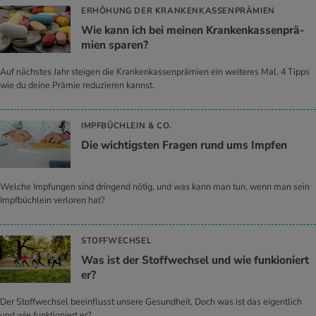
ERHÖHUNG DER KRANKENKASSENPRÄMIEN
Wie kann ich bei mei­nen Kran­ken­kas­sen­prä­
mi­en spa­ren?
Auf nächstes Jahr steigen die Krankenkassenprämien ein weiteres Mal. 4 Tipps
wie du deine Prämie reduzieren kannst.
IMPFBÜCHLEIN & CO.
Die wich­tigs­ten Fra­gen rund ums Imp­fen
Welche Impfungen sind dringend nötig, und was kann man tun, wenn man sein
Impfbüchlein verloren hat?
STOFFWECHSEL
Was ist der Stoff­wech­sel und wie fun­kio­niert
er?
Der Stoffwechsel beeinflusst unsere Gesundheit. Doch was ist das eigentlich
und wie funktioniert er?