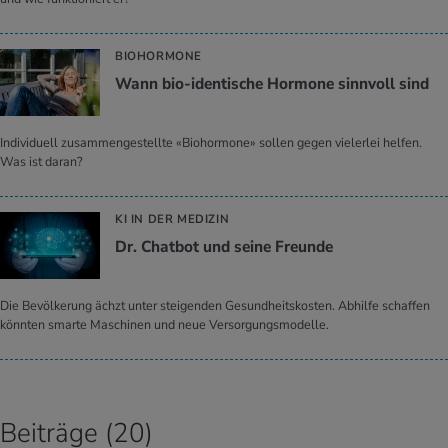
BIOHORMONE
Wann bio-iden­ti­sche Hor­mo­ne sinn­voll sind
Individuell zusammengestellte «Biohormone» sollen gegen vielerlei helfen.
Was ist daran?
KI IN DER MEDIZIN
Dr. Chat­bot und seine Freun­de
Die Bevölkerung ächzt unter steigenden Gesundheitskosten. Abhilfe schaffen
könnten smarte Maschinen und neue Versorgungsmodelle.
Beiträge (20)