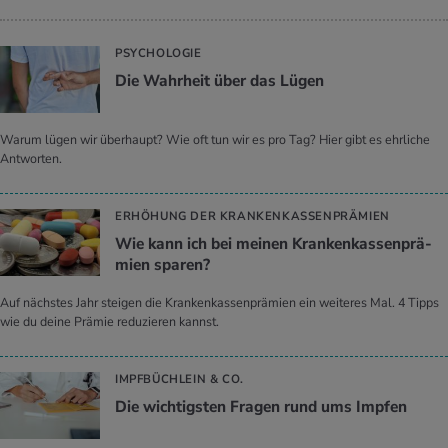
PSYCHOLOGIE
Die Wahr­heit über das Lügen
Warum lügen wir überhaupt? Wie oft tun wir es pro Tag? Hier gibt es ehrliche
Antworten.
ERHÖHUNG DER KRANKENKASSENPRÄMIEN
Wie kann ich bei mei­nen Kran­ken­kas­sen­prä­
mi­en spa­ren?
Auf nächstes Jahr steigen die Krankenkassenprämien ein weiteres Mal. 4 Tipps
wie du deine Prämie reduzieren kannst.
IMPFBÜCHLEIN & CO.
Die wich­tigs­ten Fra­gen rund ums Imp­fen