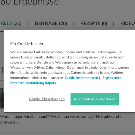
60 Ergebnisse
UELLE THEMEN IM BEREICH SERVICES
rgien & Intoleranzen
ersport
afen
engesundheit
Angebote
ALLE (
20
)
BEITRÄGE (
20
)
REZEPTE (
0
)
VIDEO
ungsmittel
ess
lness
chwerden
Tools, Test & Quizze
stoffe
zinisches Wissen
Ein Cookie besser.
UELLE THEMEN IM BEREICH BEWEGUNG
UELLE THEMEN IM BEREICH ENTSPANNUNG
Sortieren nach:
RELEVANZ
Wir und unsere Partner verwenden Cookies und ähnliche Technologien, um
Kalorienverbrauch berechnen
Glücklich sein
unsere Dienste bereitzustellen, zu schützen, zu analysieren und zu verbessern
UELLE THEMEN IM BEREICH ERNÄHRUNG
UELLE THEMEN IM BEREICH MEDIZIN
sowie um unsere Dienste und Werbungen zu personalisieren, auch auf
Top Ergebnisse
Webseiten von Dritten. Dabei können Daten auch in Länder übermittelt werden,
BMI berechnen
Mund- & Zahnpflege
die möglicherweise kein gleichwertiges Datenschutzniveau haben. Weitere
Personal Health Coaching
Personal Health Coaching
Informationen findest du in unseren
Cookie-Informationen |
Ergänzende
Datenschutzerklärung iMpuls
Personal Health Coaching
Personal Health Coaching
PSYCHOLOGIE
Die Wahr­heit über das Lügen
Cookie-Einstellungen
Alle Cookies akzeptieren
Warum lügen wir überhaupt? Wie oft tun wir es pro Tag? Hier gibt es ehrliche
Antworten.