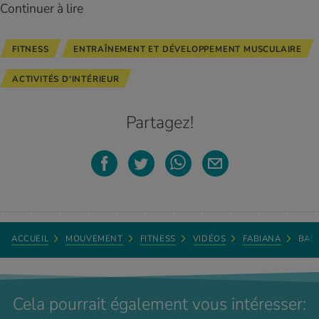
Continuer à lire
FITNESS
ENTRAÎNEMENT ET DÉVELOPPEMENT MUSCULAIRE
ACTIVITÉS D'INTÉRIEUR
Partagez!
ACCUEIL
MOUVEMENT
FITNESS
VIDÉOS
FABIANA
BALL
Cela pourrait également vous intéresser: