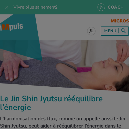
Vivre plus sainement?
COACH
MENU
ut sur le sujet Alimentation
ut sur le sujet Mouvement
ut sur le sujet Relaxation
ut sur le sujet Médecine
ut sur le sujet Service
es les recettes
naissances
a
ention de la santé
es
naissances
se & Jogging
libre de vie
é au quotidien
, test et quiz
Le Jin Shin Jyutsu rééquilibre
s idéal
or & outdoor
tress
dies
cours
l’énergie
ger sainement
 et accessoires
meil
cine du sport
ujet d'iMpuls
L’harmonisation des flux, comme on appelle aussi le Jin
Shin Jyutsu, peut aider à rééquilibrer l’énergie dans le
s d’alimentation
donnée
-être
x physiques