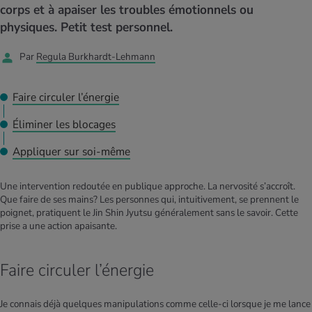
MES ACTUELS DANS LE DOMAINE SERVICE
corps et à apaiser les troubles émotionnels ou
rgies et intolérances
ts d’hiver
xation au quotidien
ir médical
physiques. Petit test personnel.
Offres
Par
Regula Burkhardt-Lehmann
ents
ess
niques de relaxation
cine spécialisée
Tool, test et quiz
iments
té des femmes
Faire circuler l’énergie
MES ACTUELS DANS LE DOMAINE MOUVEMENT
MES ACTUELS DANS LE DOMAINE RELAXATION
Éliminer les blocages
Calculer la consommation de calories
Travail et santé
MES ACTUELS DANS LE DOMAINE ALIMENTATION
MES ACTUELS DANS LE DOMAINE MÉDECINE
Appliquer sur soi-même
Calculateur d’IMC
Réduire la tension artérielle
Course & Jogging
Détente active
Une intervention redoutée en publique approche. La nervosité s’accroît.
Que faire de ses mains? Les personnes qui, intuitivement, se prennent le
Calculez votre besoin en calories
Douleurs nerveuses
poignet, pratiquent le Jin Shin Jyutsu généralement sans le savoir. Cette
prise a une action apaisante.
Faire circuler l’énergie
Je connais déjà quelques manipulations comme celle-ci lorsque je me lance