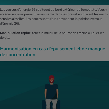
Les verrous d’énergie 26 se situent au bord extérieur de l’omoplate. Vous y
accédez en vous prenant vous-même dans les bras et en plaçant les mains
sous les aisselles. Les pouces sont situés devant sur la poitrine (verrous
d’énergie 26).
Manipulation rapide:
tenez le milieu de la paume des mains ou pliez les
doigts.
Harmonisation en cas d’épuisement et de manque
de concentration