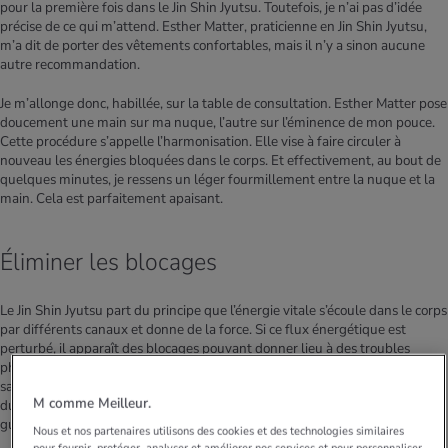
pour la première fois dans le Jin Shin Jyutsu. Toutefois, je n’ai pas d’idée
précise de ce qui m’attend. Esther Matter, praticienne en Jin Shin Jyutsu,
m’a dit de porter des vêtements confortables, mais il n’y a sinon aucune
autre recommandation.
Je m’allonge donc, habillée, sur la table de consultation. Esther Matter pose
doucement une main sur ma nuque, l’autre sur l’éminence de mon pouce.
Cette procédure s’appelle l’harmonisation. Elle vise à faire circuler à
nouveau les énergies bloquées dans le corps. Et effectivement, au bout de
quelques minutes, je ressens un léger fourmillement entre la nuque et la
main. Cela est parfaitement apaisant.
Éliminer les blocages
Le Jin Shin Jyutsu part du principe que l’énergie vitale s’écoule dans le corps
par différents canaux et donne de la force. Si ce flux énergétique est
perturbé, il apparaît des blocages pouvant donner lieu à des troubles
physiques ou psychiques. Le fait de tenir ou toucher les 26 verrous de
sauvegarde de l’énergie ou zones d’énergie, qui se trouvent de chaque côté
M comme Meilleur.
du corps, permet d’éliminer ces blocages et d’activer les forces d’auto-
guérison.
Nous et nos partenaires utilisons des cookies et des technologies similaires
pour fournir, protéger, analyser et améliorer nos services et pour personnaliser