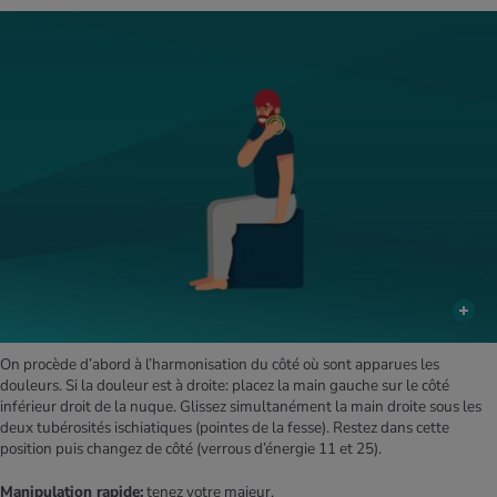
On procède d’abord à l’harmonisation du côté où sont apparues les
douleurs. Si la douleur est à droite: placez la main gauche sur le côté
inférieur droit de la nuque. Glissez simultanément la main droite sous les
deux tubérosités ischiatiques (pointes de la fesse). Restez dans cette
position puis changez de côté (verrous d’énergie 11 et 25).
Manipulation rapide:
tenez votre majeur.