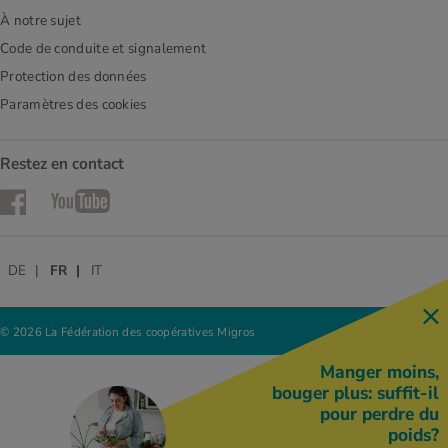
À notre sujet
Code de conduite et signalement
Protection des données
Paramètres des cookies
Restez en contact
Facebook
YouTube
DE
FR
IT
© 2026 La Fédération des coopératives Migros
Manger moins,
bouger plus: suffit-il
pour perdre du
poids?