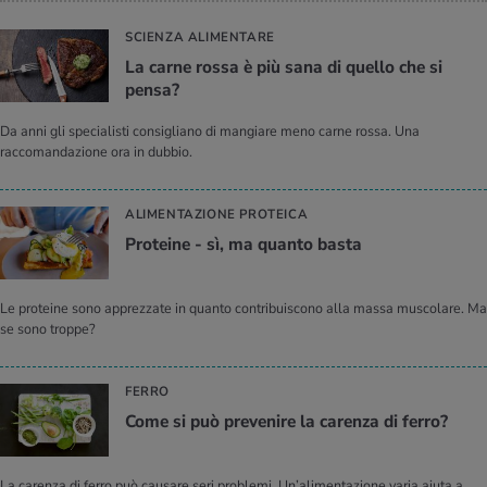
SCIENZA ALIMENTARE
La carne rossa è più sana di quel­lo che si
pensa?
Da anni gli specialisti consigliano di mangiare meno carne rossa. Una
raccomandazione ora in dubbio.
ALIMENTAZIONE PROTEICA
Pro­tei­ne - sì, ma quan­to basta
Le proteine sono apprezzate in quanto contribuiscono alla massa muscolare. Ma
se sono troppe?
FERRO
Come si può pre­ve­ni­re la ca­ren­za di ferro?
La carenza di ferro può causare seri problemi. Un’alimentazione varia aiuta a