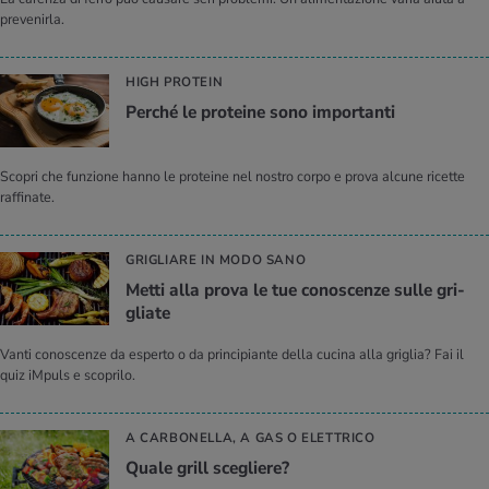
prevenirla.
HIGH PROTEIN
Per­ché le pro­tei­ne sono im­por­tan­ti
Scopri che funzione hanno le proteine nel nostro corpo e prova alcune ricette
raffinate.
GRIGLIARE IN MODO SANO
Metti alla prova le tue co­no­scen­ze sulle gri­
glia­te
Vanti conoscenze da esperto o da principiante della cucina alla griglia? Fai il
quiz iMpuls e scoprilo.
A CARBONELLA, A GAS O ELETTRICO
Quale grill sce­glie­re?