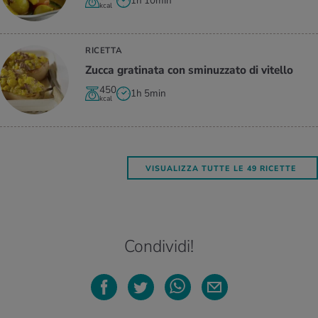
1h 10min
kcal
RICETTA
Zucca gra­ti­na­ta con smi­nuz­za­to di vi­tel­lo
450
1h 5min
kcal
VISUALIZZA TUTTE LE 49 RICETTE
Condividi!