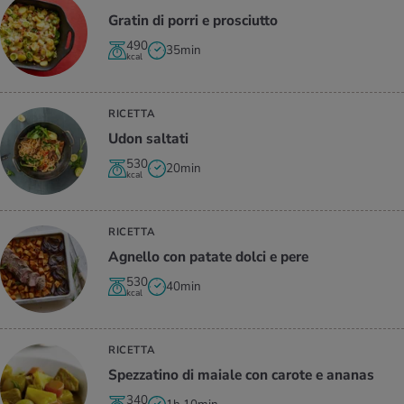
Gra­tin di porri e pro­sciut­to
490
35min
kcal
RICETTA
Udon sal­ta­ti
530
20min
kcal
RICETTA
Agnel­lo con pa­ta­te dolci e pere
530
40min
kcal
RICETTA
Spez­za­ti­no di ma­ia­le con ca­ro­te e ana­nas
340