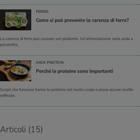
FERRO
Come si può pre­ve­ni­re la ca­ren­za di ferro?
La carenza di ferro può causare seri problemi. Un’alimentazione varia aiuta a
prevenirla.
HIGH PROTEIN
Per­ché le pro­tei­ne sono im­por­tan­ti
Scopri che funzione hanno le proteine nel nostro corpo e prova alcune ricette
raffinate.
Articoli (15)