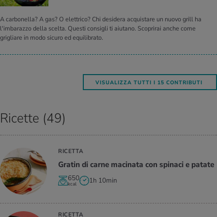
A carbonella? A gas? O elettrico? Chi desidera acquistare un nuovo grill ha
l'imbarazzo della scelta. Questi consigli ti aiutano. Scoprirai anche come
grigliare in modo sicuro ed equilibrato.
VISUALIZZA TUTTI I 15 CONTRIBUTI
Ricette (49)
RICETTA
Gra­tin di carne ma­ci­na­ta con spi­na­ci e pa­ta­te
650
1h 10min
kcal
RICETTA