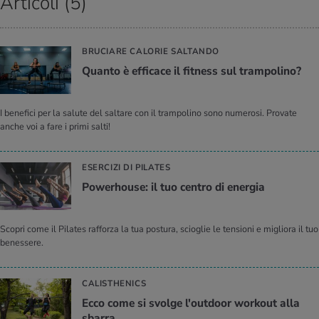
Articoli (5)
BRUCIARE CALORIE SALTANDO
Quan­to è ef­fi­ca­ce il fit­ness sul tram­po­li­no?
I benefici per la salute del saltare con il trampolino sono numerosi. Provate
anche voi a fare i primi salti!
ESERCIZI DI PILATES
Po­we­rhou­se: il tuo cen­tro di ener­gia
Scopri come il Pilates rafforza la tua postura, scioglie le tensioni e migliora il tuo
benessere.
CALISTHENICS
Ecco come si svol­ge l'out­door wor­kout alla
sbar­ra