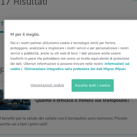
17 Risultati
I D’ATTUALITÀ NELL’AMBITO SERVIZIO
rgie e intolleranze
t invernali
no
te delle donne
Offerte
TUTTI (
6
)
ARTICOLI (
5
)
RICETTE (
0
)
VIDEO (
0
)
enti
ess
essere
rbi fisici
Tool, test e quiz
M per il meglio.
anze nutritive
oscenze mediche
Noi e i nostri partner utilizziamo cookie e tecnologie simili per fornire,
I D’ATTUALITÀ NELL’AMBITO MOVIMENTO
I D’ATTUALITÀ NELL’AMBITO RILASSAMENTO
Ordina per:
RILEVANZA
proteggere, analizzare e migliorare i nostri servizi e per personalizzare i nostri
servizi e pubblicità, anche su siti web di terzi. I dati possono anche essere
Calcola il consumo calorico
Lavoro e salute
trasferiti in paesi che potrebbero non avere un livello equivalente di protezione
I D’ATTUALITÀ NELL’AMBITO ALIMENTAZIONE
I D’ATTUALITÀ NELL’AMBITO MEDICINA
dei dati. Ulteriori informazioni si possono trovare nelle nostre
informazioni sui
Risultati top
cookie |
Dichiarazione integrativa sulla protezione dei dati Migros iMpuls
Calcolatore BMI
Abbassare la pressione sanguigna
Corsa & Jogging
Rilassamento attivo
Impostazioni cookie
Accetta tutti i cookie
Fabbisogno calorico
Dolori ai nervi
BRUCIARE CALORIE SALTANDO
Quan­to è ef­fi­ca­ce il fit­ness sul tram­po­li­no?
I benefici per la salute del saltare con il trampolino sono numerosi. Provate
anche voi a fare i primi salti!