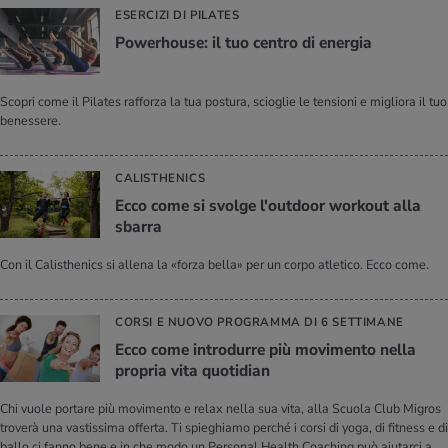
ESERCIZI DI PILATES
Po­we­rhou­se: il tuo cen­tro di ener­gia
Scopri come il Pilates rafforza la tua postura, scioglie le tensioni e migliora il tuo
benessere.
CALISTHENICS
Ecco come si svol­ge l'out­door wor­kout alla
sbar­ra
Con il Calisthenics si allena la «forza bella» per un corpo atletico. Ecco come.
CORSI E NUOVO PROGRAMMA DI 6 SETTIMANE
Ecco come in­tro­dur­re più mo­vi­men­to nella
pro­pria vita quo­ti­dian
Chi vuole portare più movimento e relax nella sua vita, alla Scuola Club Migros
troverà una vastissima offerta. Ti spieghiamo perché i corsi di yoga, di fitness e di
ballo ci fanno bene e in che modo un Personal Health Coaching può aiutarci a