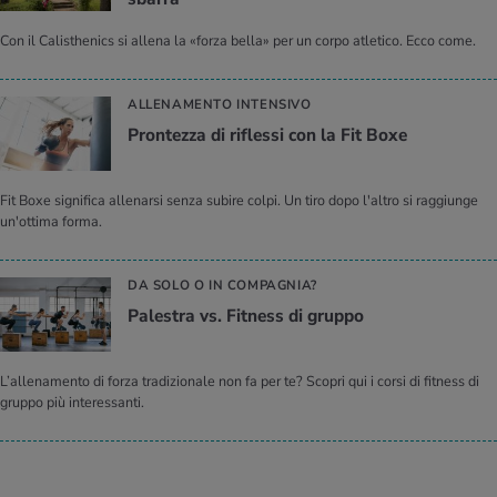
Con il Calisthenics si allena la «forza bella» per un corpo atletico. Ecco come.
ALLENAMENTO INTENSIVO
Pron­tez­za di ri­fles­si con la Fit Boxe
Fit Boxe significa allenarsi senza subire colpi. Un tiro dopo l'altro si raggiunge
un'ottima forma.
DA SOLO O IN COMPAGNIA?
Pa­le­stra vs. Fit­ness di grup­po
L’allenamento di forza tradizionale non fa per te? Scopri qui i corsi di fitness di
gruppo più interessanti.