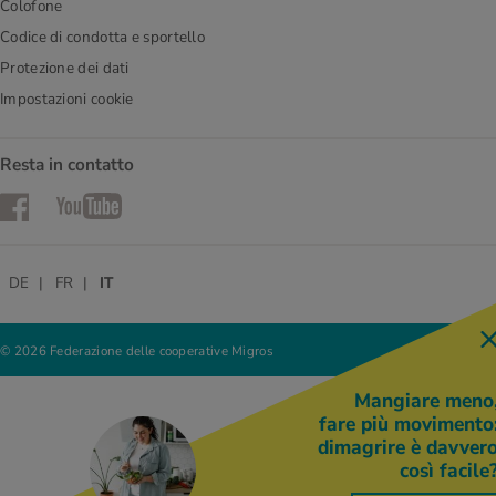
Colofone
Codice di condotta e sportello
Protezione dei dati
Impostazioni cookie
Resta in contatto
Facebook
YouTube
DE
FR
IT
© 2026 Federazione delle cooperative Migros
Mangiare meno
fare più movimento
dimagrire è davver
così facile