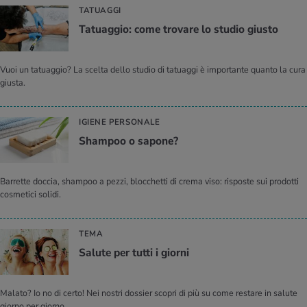
TATUAGGI
Ta­tuag­gio: come tro­va­re lo stu­dio giu­sto
Vuoi un tatuaggio? La scelta dello studio di tatuaggi è importante quanto la cura
giusta.
IGIENE PERSONALE
Sham­poo o sa­po­ne?
Barrette doccia, shampoo a pezzi, blocchetti di crema viso: risposte sui prodotti
cosmetici solidi.
TEMA
Sa­lu­te per tutti i gior­ni
Malato? Io no di certo! Nei nostri dossier scopri di più su come restare in salute
giorno per giorno.