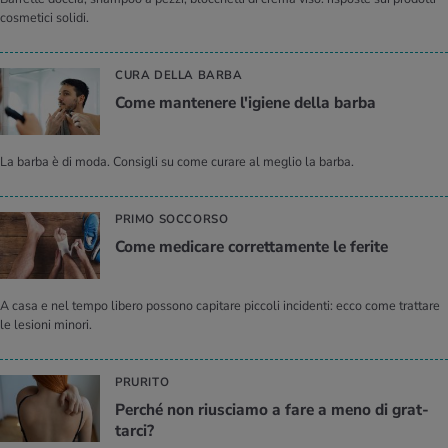
cosmetici solidi.
CURA DELLA BARBA
Come man­te­ne­re l'i­gie­ne della barba
La barba è di moda. Consigli su come curare al meglio la barba.
PRIMO SOCCORSO
Come me­di­ca­re cor­ret­ta­men­te le fe­ri­te
A casa e nel tempo libero possono capitare piccoli incidenti: ecco come trattare
le lesioni minori.
PRURITO
Per­ché non riu­scia­mo a fare a meno di grat­
tar­ci?