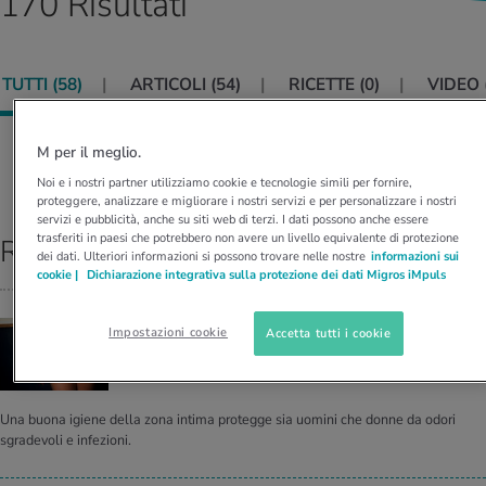
170 Risultati
I D’ATTUALITÀ NELL’AMBITO SERVIZIO
rgie e intolleranze
t invernali
no
te delle donne
Offerte
TUTTI (
58
)
ARTICOLI (
54
)
RICETTE (
0
)
VIDEO 
enti
ess
essere
rbi fisici
Tool, test e quiz
anze nutritive
oscenze mediche
M per il meglio.
I D’ATTUALITÀ NELL’AMBITO MOVIMENTO
I D’ATTUALITÀ NELL’AMBITO RILASSAMENTO
Ordina per:
RILEVANZA
Noi e i nostri partner utilizziamo cookie e tecnologie simili per fornire,
Calcola il consumo calorico
Lavoro e salute
proteggere, analizzare e migliorare i nostri servizi e per personalizzare i nostri
I D’ATTUALITÀ NELL’AMBITO ALIMENTAZIONE
I D’ATTUALITÀ NELL’AMBITO MEDICINA
servizi e pubblicità, anche su siti web di terzi. I dati possono anche essere
trasferiti in paesi che potrebbero non avere un livello equivalente di protezione
Risultati top
Calcolatore BMI
Abbassare la pressione sanguigna
dei dati. Ulteriori informazioni si possono trovare nelle nostre
informazioni sui
Corsa & Jogging
Rilassamento attivo
cookie |
Dichiarazione integrativa sulla protezione dei dati Migros iMpuls
Fabbisogno calorico
Dolori ai nervi
IGIENE DELICATA
Impostazioni cookie
Accetta tutti i cookie
A cosa bi­so­gna stare at­ten­ti nel­l'i­gie­ne in­ti­ma
Una buona igiene della zona intima protegge sia uomini che donne da odori
sgradevoli e infezioni.