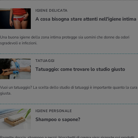
IGIENE DELICATA
A cosa bi­so­gna stare at­ten­ti nel­l'i­gie­ne in­ti­ma
Una buona igiene della zona intima protegge sia uomini che donne da odori
sgradevoli e infezioni.
TATUAGGI
Ta­tuag­gio: come tro­va­re lo stu­dio giu­sto
Vuoi un tatuaggio? La scelta dello studio di tatuaggi è importante quanto la cura
giusta.
IGIENE PERSONALE
Sham­poo o sa­po­ne?
Barrette doccia, shampoo a pezzi, blocchetti di crema viso: risposte sui prodotti