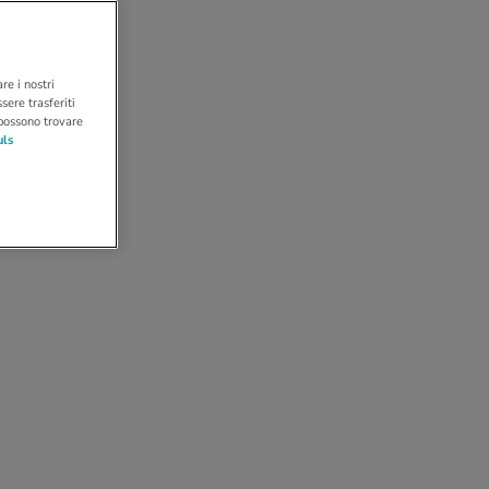
re i nostri
sere trasferiti
 possono trovare
uls