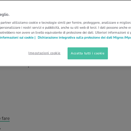
E DELLA PELLE
TOGLIERE LE VERRUCHE
e verruche: quali tipi
eglio.
i partner utilizziamo cookie e tecnologie simili per fornire, proteggere, analizzare e migliora
come trattarle
 personalizzare i nostri servizi e pubblicità, anche su siti web di terzi. I dati possono anche es
potrebbero non avere un livello equivalente di protezione dei dati. Ulteriori informazioni si
informazioni sui cookie |
Dichiarazione integrativa sulla protezione dei dati Migros iMp
à e in diverse parti del corpo: verruche. Un
Impostazioni cookie
Accetta tutti i cookie
e sulle mani, mentre si presentano in circa un
le. Cosa si può fare?
 fare
?