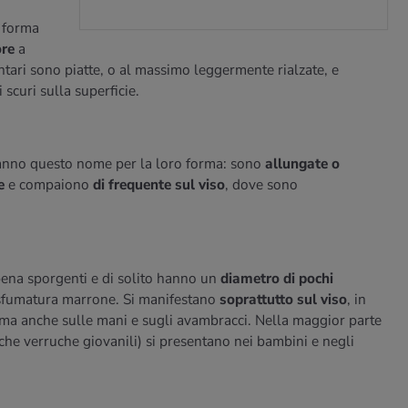
e forma
ore
a
ntari sono piatte, o al massimo leggermente rialzate, e
scuri sulla superficie.
anno questo nome per la loro forma: sono
allungate o
te
e compaiono
di frequente sul viso
, dove sono
ena sporgenti e di solito hanno un
diametro di pochi
 sfumatura marrone. Si manifestano
soprattutto sul viso
, in
, ma anche sulle mani e sugli avambracci. Nella maggior parte
che verruche giovanili) si presentano nei bambini e negli