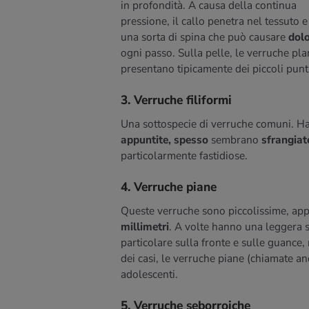
in profondità. A causa della continua
pressione, il callo penetra nel tessuto 
una sorta di spina che può causare
dol
ogni passo. Sulla pelle, le verruche pla
presentano tipicamente dei piccoli punti 
3. Verruche filiformi
Una sottospecie di verruche comuni. H
appuntite, spesso
sembrano
sfrangia
particolarmente fastidiose.
4. Verruche piane
Queste verruche sono piccolissime, app
millimetri
. A volte hanno una leggera
particolare sulla fronte e sulle guance
dei casi, le verruche piane (chiamate an
adolescenti.
5. Verruche seborroiche