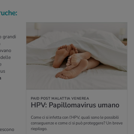
ruche:
o grandi
n
rovano
 delle
e
rus
n
PAID POST MALATTIA VENEREA
HPV: Pa­pil­lo­ma­vi­rus umano
Come ci si infetta con l’HPV, quali sono le possibili
conseguenze e come ci si può proteggere? Un breve
riepilogo.
rescono