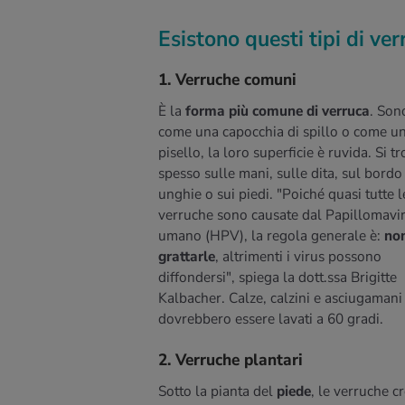
Esistono questi tipi di ver
1. Verruche comuni
È la
forma più comune di verruca
. Son
come una capocchia di spillo o come u
pisello, la loro superficie è ruvida. Si t
PER SAPERNE DI PIÙ
spesso sulle mani, sulle dita, sul bordo
unghie o sui piedi. "Poiché quasi tutte l
verruche sono causate dal Papillomavi
umano (HPV), la regola generale è:
no
grattarle
, altrimenti i virus possono
diffondersi", spiega la dott.ssa Brigitte
Kalbacher. Calze, calzini e asciugamani
dovrebbero essere lavati a 60 gradi.
2. Verruche plantari
Sotto la pianta del
piede
, le verruche c