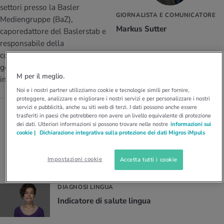
I D’ATTUALITÀ NELL’AMBITO SERVIZIO
settori presso la Basler
GIORNALISTA E COMUNICATORE
rgie e intolleranze
t invernali
no
te delle donne
Mediengruppe (BaZ),
Offerte
Markus Sutter
caporedattore del Baslerstab e
enti
ess
essere
rbi fisici
responsabile della
Tool, test e quiz
comunicazione per il Felix Platter-Spital (Centro universitario di
anze nutritive
oscenze mediche
geriatria). Dall’inizio del 2015 lavora come giornalista
I D’ATTUALITÀ NELL’AMBITO MOVIMENTO
I D’ATTUALITÀ NELL’AMBITO RILASSAMENTO
M per il meglio.
indipendente con il nome di M. Sutter Kommunikation.
Noi e i nostri partner utilizziamo cookie e tecnologie simili per fornire,
Calcola il consumo calorico
Lavoro e salute
I D’ATTUALITÀ NELL’AMBITO ALIMENTAZIONE
I D’ATTUALITÀ NELL’AMBITO MEDICINA
proteggere, analizzare e migliorare i nostri servizi e per personalizzare i nostri
servizi e pubblicità, anche su siti web di terzi. I dati possono anche essere
Calcolatore BMI
Abbassare la pressione sanguigna
trasferiti in paesi che potrebbero non avere un livello equivalente di protezione
Corsa & Jogging
Rilassamento attivo
dei dati. Ulteriori informazioni si possono trovare nelle nostre
informazioni sui
cookie |
Dichiarazione integrativa sulla protezione dei dati Migros iMpuls
Gli articoli di Markus Sutter
Fabbisogno calorico
Dolori ai nervi
Impostazioni cookie
Accetta tutti i cookie
DIAGNOSI LINGUA
In­di­ca­to­re di sa­lu­te lin­gua