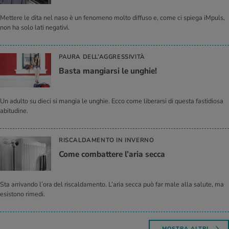
Mettere le dita nel naso è un fenomeno molto diffuso e, come ci spiega iMpuls,
non ha solo lati negativi.
PAURA DELL’AGGRESSIVITÀ
Basta man­giar­si le un­ghie!
Un adulto su dieci si mangia le unghie. Ecco come liberarsi di questa fastidiosa
abitudine.
RISCALDAMENTO IN INVERNO
Come com­bat­te­re l’a­ria secca
Sta arrivando l’ora del riscaldamento. L’aria secca può far male alla salute, ma
esistono rimedi.
MOSTRA ALTRI