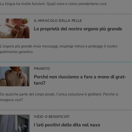
La lingua ha molte funzioni. Quali sono e come prendertene cura.
IL MIRACOLO DELLA PELLE
Le pro­prie­tà del no­stro or­ga­no più gran­de
L’organo più grande invia messaggi, respinge intrusi e protegge il nostro
patrimonio genetico.
PRURITO
Per­ché non riu­scia­mo a fare a meno di grat­
tar­ci?
Se qualche parte del corpo prude, l’unica soluzione è grattarsi. Perché si
reagisce così?
VIZIO O BENEFICIO?
I lati po­si­ti­vi delle dita nel naso