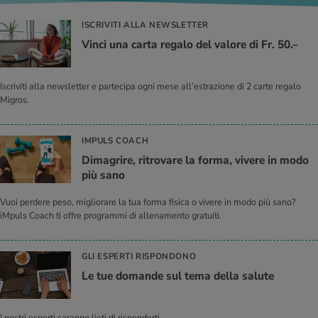
ISCRIVITI ALLA NEWSLETTER
Vinci una carta re­ga­lo del va­lo­re di Fr. 50.–
Iscriviti alla newsletter e partecipa ogni mese all’estrazione di 2 carte regalo
Migros.
IMPULS COACH
Di­ma­gri­re, ri­tro­va­re la forma, vi­ve­re in modo
più sano
Vuoi perdere peso, migliorare la tua forma fisica o vivere in modo più sano?
iMpuls Coach ti offre programmi di allenamento gratuiti.
GLI ESPERTI RISPONDONO
Le tue do­man­de sul tema della sa­lu­te
I nostri esperti saranno lieti di risponderti.