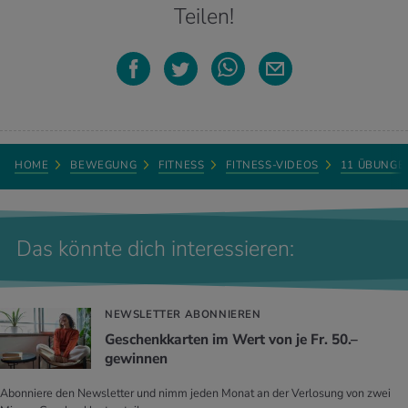
Teilen!
HOME
BEWEGUNG
FITNESS
FITNESS-VIDEOS
11 ÜBUNGE
Das könnte dich interessieren:
NEWSLETTER ABONNIEREN
Geschenkkarten im Wert von je Fr. 50.–
gewinnen
Abonniere den Newsletter und nimm jeden Monat an der Verlosung von zwei