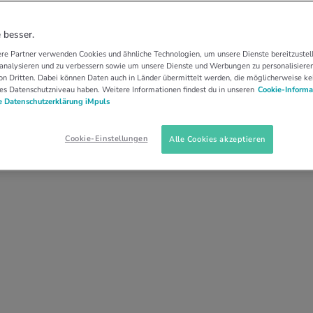
eignet sich für wen?
 besser.
re Partner verwenden Cookies und ähnliche Technologien, um unsere Dienste bereitzustell
 analysieren und zu verbessern sowie um unsere Dienste und Werbungen zu personalisieren
sser Elektro? Wer einen neuen Grill braucht, hat
n Dritten. Dabei können Daten auch in Länder übermittelt werden, die möglicherweise ke
es Datenschutzniveau haben. Weitere Informationen findest du in unseren
Cookie-Informa
helfen dir, Fehlkäufe zu vermeiden. Erfahre
 Datenschutzerklärung iMpuls
gewogener grillierst.
Cookie-Einstellungen
Alle Cookies akzeptieren
Grass, 11.05.2021