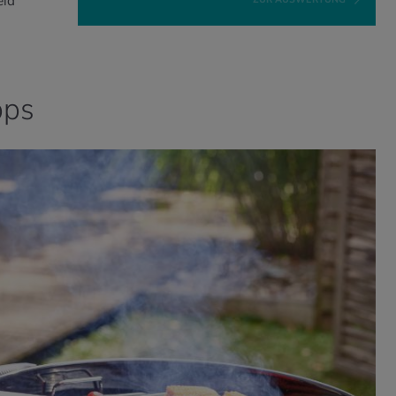
eid
pps