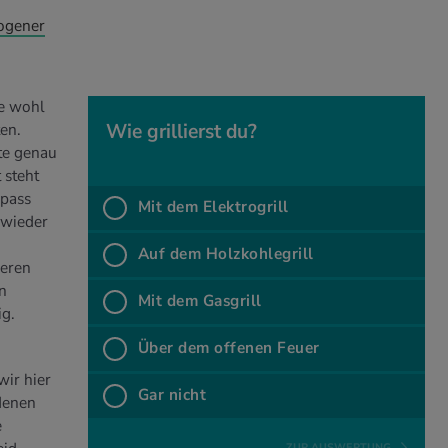
wogener
ie wohl
Wie gril­lierst du?
en.
te genau
Wie gril­lierst du?
 steht
Spass
Mit dem Elek­tro­grill
 wieder
%
Mit dem Elektrogrill
Auf dem Holz­koh­le­grill
deren
%
Auf dem Holzkohlegrill
n
Mit dem Gas­grill
ig.
%
Mit dem Gasgrill
Über dem of­fe­nen Feuer
%
Über dem offenen Feuer
wir hier
Gar nicht
denen
%
Gar nicht
e
ZUR AUSWERTUNG