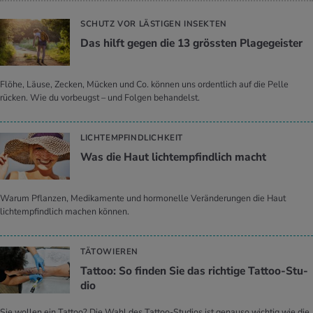
SCHUTZ VOR LÄSTIGEN INSEKTEN
Das hilft gegen die 13 gröss­ten Pla­ge­geis­ter
Flöhe, Läuse, Zecken, Mücken und Co. können uns ordentlich auf die Pelle
rücken. Wie du vorbeugst – und Folgen behandelst.
LICHTEMPFINDLICHKEIT
Was die Haut licht­emp­find­lich macht
Warum Pflanzen, Medikamente und hormonelle Veränderungen die Haut
lichtempfindlich machen können.
TÄTOWIEREN
Tat­too: So fin­den Sie das rich­ti­ge Tat­too-Stu­
dio
Sie wollen ein Tattoo? Die Wahl des Tattoo-Studios ist genauso wichtig wie die