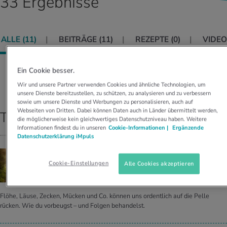
33 Ergebnisse
UELLE THEMEN IM BEREICH SERVICES
rgien & Intoleranzen
ersport
afen
engesundheit
Angebote
ALLE (
11
)
BEITRÄGE (
11
)
REZEPTE (
0
)
VIDEO
ungsmittel
ess
lness
chwerden
Tools, Test & Quizze
stoffe
zinisches Wissen
Ein Cookie besser.
UELLE THEMEN IM BEREICH BEWEGUNG
UELLE THEMEN IM BEREICH ENTSPANNUNG
Sortieren nach:
RELEVANZ
Wir und unsere Partner verwenden Cookies und ähnliche Technologien, um
Kalorienverbrauch berechnen
Glücklich sein
unsere Dienste bereitzustellen, zu schützen, zu analysieren und zu verbessern
UELLE THEMEN IM BEREICH ERNÄHRUNG
UELLE THEMEN IM BEREICH MEDIZIN
sowie um unsere Dienste und Werbungen zu personalisieren, auch auf
Webseiten von Dritten. Dabei können Daten auch in Länder übermittelt werden,
Top Ergebnisse
BMI berechnen
Mund- & Zahnpflege
die möglicherweise kein gleichwertiges Datenschutzniveau haben. Weitere
Personal Health Coaching
Personal Health Coaching
Informationen findest du in unseren
Cookie-Informationen |
Ergänzende
Datenschutzerklärung iMpuls
Personal Health Coaching
Personal Health Coaching
SCHUTZ VOR LÄSTIGEN INSEKTEN
Cookie-Einstellungen
Alle Cookies akzeptieren
Das hilft gegen die 13 gröss­ten Pla­ge­geis­ter
Flöhe, Läuse, Zecken, Mücken und Co. können uns ordentlich auf die Pelle
rücken. Wie du vorbeugst – und Folgen behandelst.