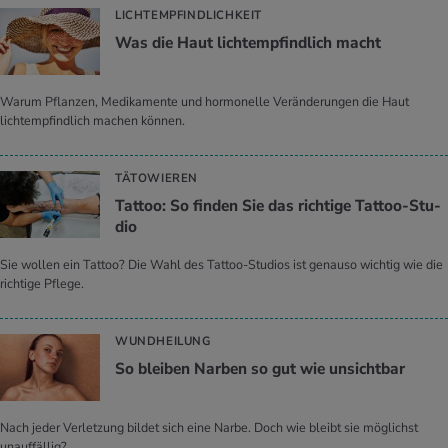
LICHTEMPFINDLICHKEIT
Was die Haut licht­emp­find­lich macht
Warum Pflanzen, Medikamente und hormonelle Veränderungen die Haut
lichtempfindlich machen können.
TÄTOWIEREN
Tat­too: So fin­den Sie das rich­ti­ge Tat­too-Stu­
dio
Sie wollen ein Tattoo? Die Wahl des Tattoo-Studios ist genauso wichtig wie die
richtige Pflege.
WUNDHEILUNG
So blei­ben Nar­ben so gut wie un­sicht­bar
Nach jeder Verletzung bildet sich eine Narbe. Doch wie bleibt sie möglichst
unauffällig?