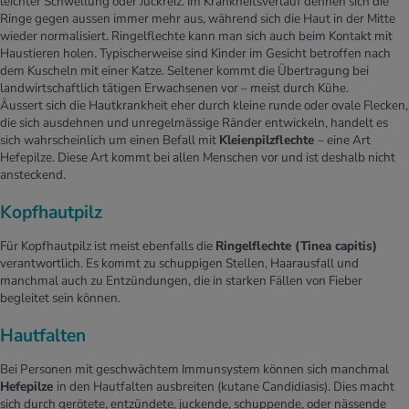
leichter Schwellung oder Juckreiz. Im Krankheitsverlauf dehnen sich die
Ringe gegen aussen immer mehr aus, während sich die Haut in der Mitte
wieder normalisiert. Ringelflechte kann man sich auch beim Kontakt mit
Haustieren holen. Typischerweise sind Kinder im Gesicht betroffen nach
dem Kuscheln mit einer Katze. Seltener kommt die Übertragung bei
landwirtschaftlich tätigen Erwachsenen vor – meist durch Kühe.
Äussert sich die Hautkrankheit eher durch kleine runde oder ovale Flecken,
die sich ausdehnen und unregelmässige Ränder entwickeln, handelt es
sich wahrscheinlich um einen Befall mit
Kleienpilzflechte
– eine Art
Hefepilze. Diese Art kommt bei allen Menschen vor und ist deshalb nicht
ansteckend.
Kopfhautpilz
Für Kopfhautpilz ist meist ebenfalls die
Ringelflechte (Tinea capitis)
verantwortlich. Es kommt zu schuppigen Stellen, Haarausfall und
manchmal auch zu Entzündungen, die in starken Fällen von Fieber
begleitet sein können.
Hautfalten
Bei Personen mit geschwächtem Immunsystem können sich manchmal
Hefepilze
in den Hautfalten ausbreiten (kutane Candidiasis). Dies macht
sich durch gerötete, entzündete, juckende, schuppende, oder nässende