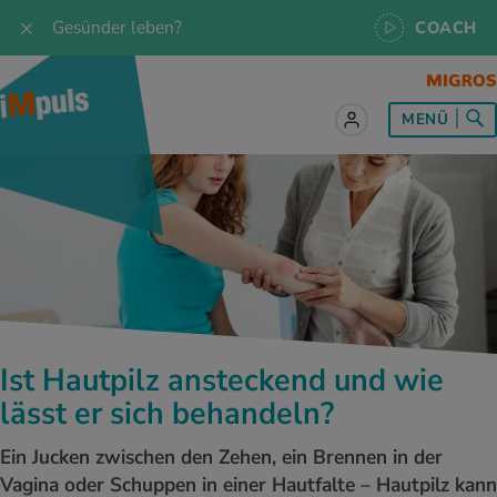
Gesünder leben?
COACH
MENÜ
lles zum Thema Ernährung
lles zum Thema Bewegung
lles zum Thema Entspannung
les zum Thema Medizin
les zum Thema Services
 Rezepte
twissen
pannung im Alltag
ndheitsprävention
ebote
ährungswissen
ing & Jogging
niken
nd im Alltag
s, Test & Quizze
Ist Hautpilz ansteckend und wie
lgewicht
or & Outdoor
a
tmedizin
tbewerbe
lässt er sich behandeln?
undes Essen
 & Biken
-Life Balance
kheiten
 iMpuls
Ein Jucken zwischen den Zehen, ein Brennen in der
Vagina oder Schuppen in einer Hautfalte – Hautpilz kann
ährungsformen
dern
ss
medizin