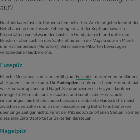
auf?
Hautpilz kann fast alle Körperstellen betreffen. Am häufigsten kommt der
Befall aber an den Füssen, Zehennägeln, auf der Kopfhaut sowie in
Körperfalten vor– etwa in der Leiste, im Genitalbereich und unter den
Brüsten – aber auch an den Schleimhäuten in der Vagina oder im Mund-
und Rachenbereich (Mundsoor). Verschiedene Pilzarten bevorzugen
verschiedene Hautbereiche.
Fusspilz
Manche Menschen sind sehr anfällig auf
Fusspilz
– darunter mehr Männer
als Frauen – andere kaum. Die
Fadenpilze
ernähren sich von Hornmaterial
wie Hautschüppchen und Nägel. Sie produzieren ein Enzym, das ihnen
ermöglicht, Hornsubstanz zu spalten und somit in die Hornschicht
einzudringen. Sie befallen ausschliesslich die oberste Hautschicht, meist
zwischen den Zehen und an der Fusssohle. Einig Betroffene bemerken
über lange Zeit gar nichts. Führt der Pilz jedoch zu offenen Stellen, können
diese eine Eintrittspforte für Bakterien darstellen.
Nagelpilz