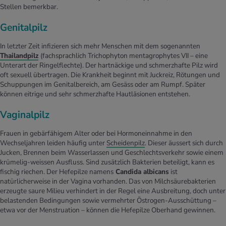
Stellen bemerkbar.
Genitalpilz
In letzter Zeit infizieren sich mehr Menschen mit dem sogenannten
Thailandpilz
(fachsprachlich Trichophyton mentagrophytes VII – eine
Unterart der Ringelflechte). Der hartnäckige und schmerzhafte Pilz wird
oft sexuell übertragen. Die Krankheit beginnt mit Juckreiz, Rötungen und
Schuppungen im Genitalbereich, am Gesäss oder am Rumpf. Später
können eitrige und sehr schmerzhafte Hautläsionen entstehen.
Vaginalpilz
Frauen in gebärfähigem Alter oder bei Hormoneinnahme in den
Wechseljahren leiden häufig unter
Scheidenpilz
. Dieser äussert sich durch
Jucken, Brennen beim Wasserlassen und Geschlechtsverkehr sowie einem
krümelig-weissen Ausfluss. Sind zusätzlich Bakterien beteiligt, kann es
fischig riechen. Der Hefepilze namens
Candida albicans
ist
natürlicherweise in der Vagina vorhanden. Das von Milchsäurebakterien
erzeugte saure Milieu verhindert in der Regel eine Ausbreitung, doch unter
belastenden Bedingungen sowie vermehrter Östrogen-Ausschüttung –
etwa vor der Menstruation – können die Hefepilze Oberhand gewinnen.