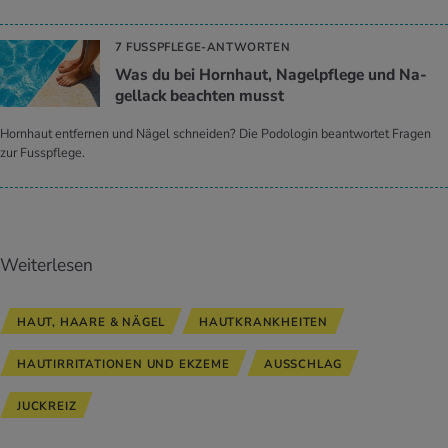
7 FUSSPFLEGE-ANTWORTEN
Was du bei Horn­haut, Na­gel­pfle­ge und Na­
gel­lack be­ach­ten musst
Hornhaut entfernen und Nägel schneiden? Die Podologin beantwortet Fragen
zur Fusspflege.
Weiterlesen
HAUT, HAARE & NÄGEL
HAUTKRANKHEITEN
HAUTIRRITATIONEN UND EKZEME
AUSSCHLAG
JUCKREIZ