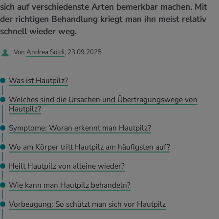
UELLE THEMEN IM BEREICH SERVICES
sich auf verschiedenste Arten bemerkbar machen. Mit
rgien & Intoleranzen
ersport
afen
engesundheit
der richtigen Behandlung kriegt man ihn meist relativ
Angebote
schnell wieder weg.
ungsmittel
ess
lness
chwerden
Tools, Test & Quizze
Von
Andrea Söldi
, 23.09.2025
stoffe
zinisches Wissen
UELLE THEMEN IM BEREICH BEWEGUNG
UELLE THEMEN IM BEREICH ENTSPANNUNG
Was ist Hautpilz?
Kalorienverbrauch berechnen
Glücklich sein
UELLE THEMEN IM BEREICH ERNÄHRUNG
UELLE THEMEN IM BEREICH MEDIZIN
Welches sind die Ursachen und Übertragungswege von
Hautpilz?
BMI berechnen
Mund- & Zahnpflege
Personal Health Coaching
Personal Health Coaching
Symptome: Woran erkennt man Hautpilz?
Personal Health Coaching
Personal Health Coaching
Wo am Körper tritt Hautpilz am häufigsten auf?
Heilt Hautpilz von alleine wieder?
Wie kann man Hautpilz behandeln?
Vorbeugung: So schützt man sich vor Hautpilz