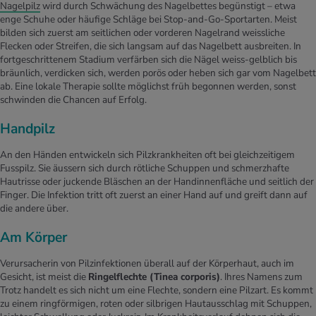
Nagelpilz
wird durch Schwächung des Nagelbettes begünstigt – etwa
enge Schuhe oder häufige Schläge bei Stop-and-Go-Sportarten. Meist
bilden sich zuerst am seitlichen oder vorderen Nagelrand weissliche
Flecken oder Streifen, die sich langsam auf das Nagelbett ausbreiten. In
fortgeschrittenem Stadium verfärben sich die Nägel weiss-gelblich bis
bräunlich, verdicken sich, werden porös oder heben sich gar vom Nagelbett
ab. Eine lokale Therapie sollte möglichst früh begonnen werden, sonst
schwinden die Chancen auf Erfolg.
Handpilz
An den Händen entwickeln sich Pilzkrankheiten oft bei gleichzeitigem
Fusspilz. Sie äussern sich durch rötliche Schuppen und schmerzhafte
Hautrisse oder juckende Bläschen an der Handinnenfläche und seitlich der
Finger. Die Infektion tritt oft zuerst an einer Hand auf und greift dann auf
die andere über.
Am Körper
Verursacherin von Pilzinfektionen überall auf der Körperhaut, auch im
Gesicht, ist meist die
Ringelflechte (Tinea corporis)
. Ihres Namens zum
Trotz handelt es sich nicht um eine Flechte, sondern eine Pilzart. Es kommt
zu einem ringförmigen, roten oder silbrigen Hautausschlag mit Schuppen,