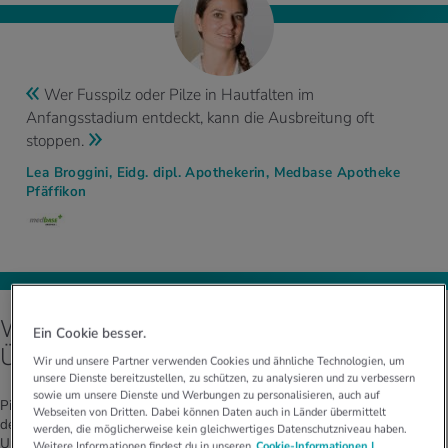
Wer Fusspilz oder Pilze in Hautfalten im
Anfangsstadium entdeckt, kann die Ausbreitung oft
stoppen.
Lea Broggini, Eidg. dipl. Apothekerin, Medbase Apotheke
Pfäffikon
Welches sind die Ursachen und
Ein Cookie besser.
Übertragungswege von Hautpilz?
Wir und unsere Partner verwenden Cookies und ähnliche Technologien, um
unsere Dienste bereitzustellen, zu schützen, zu analysieren und zu verbessern
sowie um unsere Dienste und Werbungen zu personalisieren, auch auf
Pilze lieben ein feuchtwarmes Klima. «Luftundurchlässige Schuhe, in
Webseiten von Dritten. Dabei können Daten auch in Länder übermittelt
denen die Füsse schwitzen, Hallenbäder, Babywindeln oder enge
werden, die möglicherweise kein gleichwertiges Datenschutzniveau haben.
Unterhosen sind deshalb ideale Umgebungen für die Ausbreitung von
Weitere Informationen findest du in unseren
Cookie-Informationen |