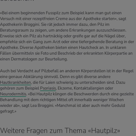
«Bei einem beginnenden Fusspilz zum Beispiel kann man gut einen
Versuch mit einer rezeptfreien Creme aus der Apotheke starten», sagt
Apothekerin Broggini. Sie rät jedoch immer dazu, den Pilz im
Beratungsraum zu zeigen, um andere Erkrankungen auszuschliessen.
Erweise sich ein Pilz als hartnäckig oder greife gar auf die Nägel über,
empfehle sich ein Gang zum Arzt oder eine tiefergehende Beratung in der
Apotheke. Diverse Apotheken bieten einen Hautcheck an. In unklaren
Fällen übermitteln sie Foto und Beschrieb der erkrankten Körperpartie an
einen Dermatologen zur Beurteilung.
Auch bei Verdacht auf Pilzbefall an anderen Körperstellen ist in der Regel
eine genaue Abklärung sinnvoll. Denn es gibt diverse andere
Hautkrankheiten
, die für Laien schwierig zu unterscheiden sind. Dazu
gehören zum Beispiel
Psoriasis
, Ekzeme, Kontaktallergien oder
Neurodermitis
. «Bei Hautpilz klingen die Beschwerden durch eine gezielte
Behandlung mit dem richtigen Mittel oft innerhalb weniger Wochen
wieder ab», sagt Lea Broggini. «Manchmal ist aber auch mehr Geduld
gefragt.»
Weitere Fragen zum Thema «Hautpilz»