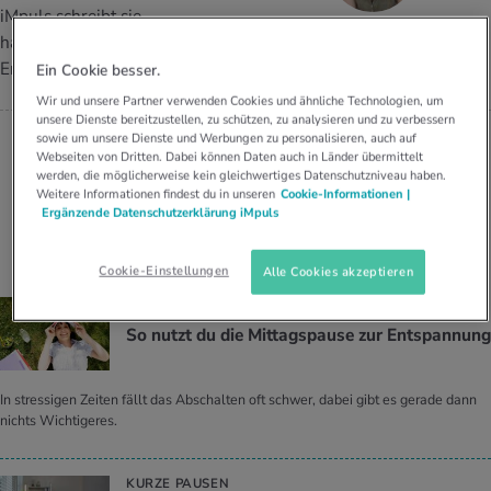
UELLE THEMEN IM BEREICH SERVICES
iMpuls schreibt sie
JOURNALISTIN
rgien & Intoleranzen
ersport
afen
engesundheit
hauptsächlich über
Angebote
Ruth Hoffmann
Entspannung.
Ein Cookie besser.
ungsmittel
ess
lness
chwerden
Wir und unsere Partner verwenden Cookies und ähnliche Technologien, um
Tools, Test & Quizze
unsere Dienste bereitzustellen, zu schützen, zu analysieren und zu verbessern
sowie um unsere Dienste und Werbungen zu personalisieren, auch auf
stoffe
zinisches Wissen
Webseiten von Dritten. Dabei können Daten auch in Länder übermittelt
UELLE THEMEN IM BEREICH BEWEGUNG
UELLE THEMEN IM BEREICH ENTSPANNUNG
werden, die möglicherweise kein gleichwertiges Datenschutzniveau haben.
Weitere Informationen findest du in unseren
Cookie-Informationen |
Kalorienverbrauch berechnen
Glücklich sein
Ergänzende Datenschutzerklärung iMpuls
UELLE THEMEN IM BEREICH ERNÄHRUNG
UELLE THEMEN IM BEREICH MEDIZIN
Beiträge von Ruth Hoffmann
BMI berechnen
Mund- & Zahnpflege
Cookie-Einstellungen
Personal Health Coaching
Personal Health Coaching
Alle Cookies akzeptieren
10 TIPPS GEGEN STRESS
Personal Health Coaching
Personal Health Coaching
So nutzt du die Mit­tags­pau­se zur Ent­span­nung
In stressigen Zeiten fällt das Abschalten oft schwer, dabei gibt es gerade dann
nichts Wichtigeres.
KURZE PAUSEN