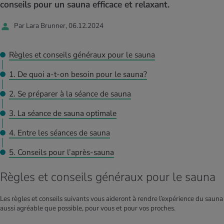
MES ACTUELS DANS LE DOMAINE SERVICE
conseils pour un sauna efficace et relaxant.
rgies et intolérances
ts d’hiver
xation au quotidien
ir médical
Offres
Par Lara Brunner, 06.12.2024
ents
ess
niques de relaxation
cine spécialisée
Tool, test et quiz
Règles et conseils généraux pour le sauna
iments
té des femmes
1. De quoi a-t-on besoin pour le sauna?
MES ACTUELS DANS LE DOMAINE MOUVEMENT
MES ACTUELS DANS LE DOMAINE RELAXATION
Calculer la consommation de calories
Travail et santé
2. Se préparer à la séance de sauna
MES ACTUELS DANS LE DOMAINE ALIMENTATION
MES ACTUELS DANS LE DOMAINE MÉDECINE
3. La séance de sauna optimale
Calculateur d’IMC
Réduire la tension artérielle
Course & Jogging
Détente active
4. Entre les séances de sauna
Calculez votre besoin en calories
Douleurs nerveuses
5. Conseils pour l’après-sauna
Règles et conseils généraux pour le sauna
Les règles et conseils suivants vous aideront à rendre l’expérience du sauna
aussi agréable que possible, pour vous et pour vos proches.