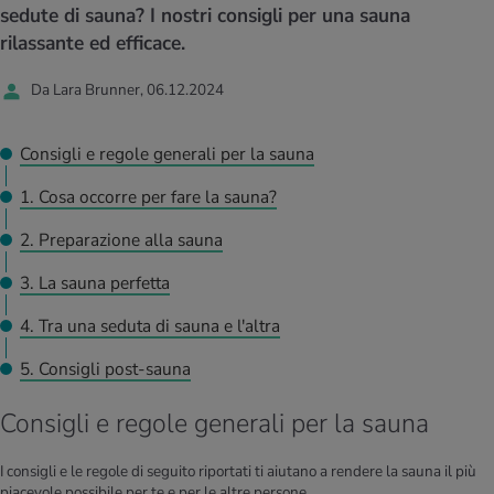
I D’ATTUALITÀ NELL’AMBITO SERVIZIO
sedute di sauna? I nostri consigli per una sauna
rgie e intolleranze
t invernali
no
te delle donne
rilassante ed efficace.
Offerte
Da Lara Brunner, 06.12.2024
enti
ess
essere
rbi fisici
Tool, test e quiz
anze nutritive
oscenze mediche
Consigli e regole generali per la sauna
I D’ATTUALITÀ NELL’AMBITO MOVIMENTO
I D’ATTUALITÀ NELL’AMBITO RILASSAMENTO
1. Cosa occorre per fare la sauna?
Calcola il consumo calorico
Lavoro e salute
I D’ATTUALITÀ NELL’AMBITO ALIMENTAZIONE
I D’ATTUALITÀ NELL’AMBITO MEDICINA
2. Preparazione alla sauna
Calcolatore BMI
Abbassare la pressione sanguigna
Corsa & Jogging
Rilassamento attivo
3. La sauna perfetta
4. Tra una seduta di sauna e l'altra
Fabbisogno calorico
Dolori ai nervi
5. Consigli post-sauna
Consigli e regole generali per la sauna
I consigli e le regole di seguito riportati ti aiutano a rendere la sauna il più
piacevole possibile per te e per le altre persone.