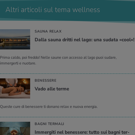
Altri articoli sul tema wellness
SAUNA RELAX
Dalla sauna drit­ti nel lago: una su­da­ta «cool»!
Prima caldo, poi freddo! Nelle saune con accesso al lago puoi sudare,
immergerti e nuotare.
BENESSERE
Vado alle terme
Queste cure di benessere ti donano relax e nuova energia.
BAGNI TERMALI
Im­mer­gi­ti nel be­nes­se­re: tutto sui bagni ter­