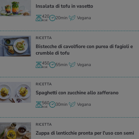
In­sa­la­ta di tofu in va­set­to
420
20min
Vegana
kcal
RICETTA
Bi­stec­che di ca­vol­fio­re con purea di fa­gio­li e
crum­ble di tofu
450
55min
Vegana
kcal
RICETTA
Spa­ghet­ti con zuc­chi­ne allo zaf­fe­ra­no
560
30min
Vegana
kcal
RICETTA
Zuppa di len­tic­chie pron­ta per l'uso con semi