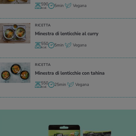
590
5min
Vegana
kcal
RICETTA
Mi­ne­stra di len­tic­chie al curry
550
5min
Vegana
kcal
RICETTA
Mi­ne­stra di len­tic­chie con ta­hi­na
550
25min
Vegana
kcal