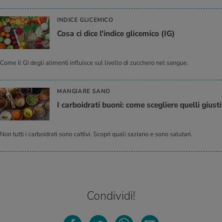
INDICE GLICEMICO
Cosa ci dice l'in­di­ce gli­ce­mi­co (IG)
Come il GI degli alimenti influisce sul livello di zucchero nel sangue.
MANGIARE SANO
I car­boi­dra­ti buoni: come sce­glie­re quel­li giu­sti
Non tutti i carboidrati sono cattivi. Scopri quali saziano e sono salutari.
Condividi!