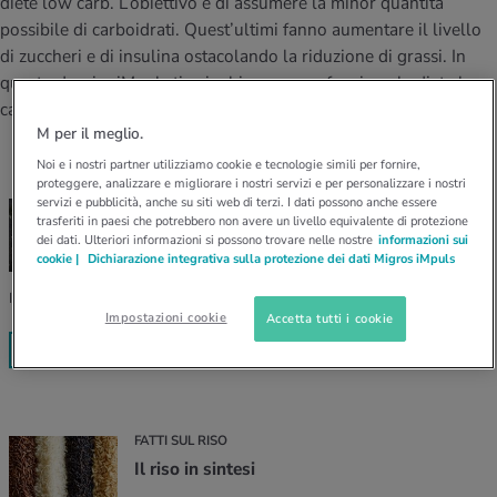
diete low carb. L’obiettivo è di assumere la minor quantità
I D’ATTUALITÀ NELL’AMBITO SERVIZIO
possibile di carboidrati. Quest’ultimi fanno aumentare il livello
rgie e intolleranze
t invernali
no
te delle donne
Offerte
di zuccheri e di insulina ostacolando la riduzione di grassi. In
questo dossier iMpuls ti spieghiamo come funziona la dieta low
enti
ess
essere
rbi fisici
carb e a cosa bisogna fare attenzione.
Tool, test e quiz
M per il meglio.
anze nutritive
oscenze mediche
Noi e i nostri partner utilizziamo cookie e tecnologie simili per fornire,
I D’ATTUALITÀ NELL’AMBITO MOVIMENTO
I D’ATTUALITÀ NELL’AMBITO RILASSAMENTO
proteggere, analizzare e migliorare i nostri servizi e per personalizzare i nostri
Calcola il consumo calorico
Lavoro e salute
servizi e pubblicità, anche su siti web di terzi. I dati possono anche essere
ALIMENTI LOW CARB
I D’ATTUALITÀ NELL’AMBITO ALIMENTAZIONE
I D’ATTUALITÀ NELL’AMBITO MEDICINA
trasferiti in paesi che potrebbero non avere un livello equivalente di protezione
Alimenti e ricette a basso contenuto di
dei dati. Ulteriori informazioni si possono trovare nelle nostre
informazioni sui
carboidrati
Calcolatore BMI
Abbassare la pressione sanguigna
cookie |
Dichiarazione integrativa sulla protezione dei dati Migros iMpuls
Corsa & Jogging
Rilassamento attivo
Il low carb va fortissimo. Scopri come sostituire pasta e affini.
Impostazioni cookie
Accetta tutti i cookie
Fabbisogno calorico
Dolori ai nervi
ALIMENTI LOW CARB
FATTI SUL RISO
Il riso in sintesi