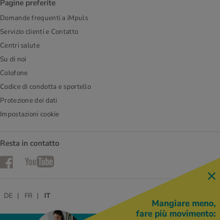
Pagine preferite
Domande frequenti a iMpuls
Servizio clienti e Contatto
Centri salute
Su di noi
Colofone
Codice di condotta e sportello
Protezione dei dati
Impostazioni cookie
Resta in contatto
Facebook
YouTube
DE
FR
IT
Mangiare meno,
fare più movimento: