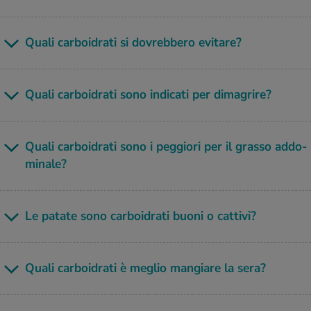
Quali car­boi­dra­ti si do­vreb­be­ro evi­ta­re?
Quali car­boi­dra­ti sono in­di­ca­ti per di­ma­gri­re?
Quali car­boi­dra­ti sono i peg­gio­ri per il gras­so ad­do­
mi­na­le?
Le pa­ta­te sono car­boi­dra­ti buoni o cat­ti­vi?
Quali car­boi­dra­ti è me­glio man­gia­re la sera?