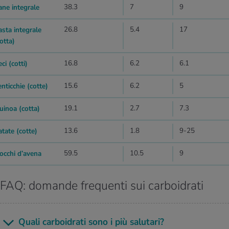
38.3
7
9
ane integrale
26.8
5.4
17
asta integrale
otta)
16.8
6.2
6.1
ci (cotti)
15.6
6.2
5
nticchie (cotte)
19.1
2.7
7.3
uinoa (cotta)
13.6
1.8
9-25
atate (cotte)
59.5
10.5
9
iocchi d’avena
FAQ: domande frequenti sui carboidrati
Quali car­boi­dra­ti sono i più sa­lu­ta­ri?