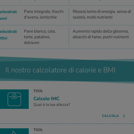
Pane integrale, fiocchi
Rilascio lento di energia, senso di
arboidrati
d'avena, lenticchie
sazietà, molti nutrienti
uoni
Pane bianco, cola,
Aumento rapido della glicemia,
arboidrati
torte, patatine,
attacchi di fame, pochi nutrienti
ttivi
dolciumi
Il nostro calcolatore di calorie e BMI
TOOL
Calcolo IMC
Qual è la tua altezza?
CALCOLA
TOOL