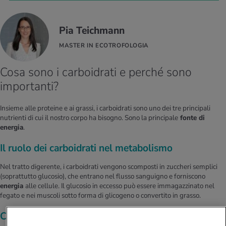
Pia Teichmann
MASTER IN ECOTROFOLOGIA
Cosa sono i carboidrati e perché sono
importanti?
Insieme alle proteine e ai grassi, i carboidrati sono uno dei tre principali
nutrienti di cui il nostro corpo ha bisogno. Sono la principale
fonte di
energia
.
Il ruolo dei carboidrati nel metabolismo
Nel tratto digerente, i carboidrati vengono scomposti in zuccheri semplici
(soprattutto glucosio), che entrano nel flusso sanguigno e forniscono
energia
alle cellule. Il glucosio in eccesso può essere immagazzinato nel
fegato e nei muscoli sotto forma di glicogeno o convertito in grasso.
Carboidrati semplici e complessi