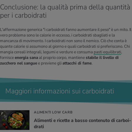
Conclusione: la qualità prima della quantità
per i carboidrati
L'affermazione generica "i carboidrati fanno aumentare il peso" è un mito. Il
vero problema sono le calorie in eccesso, i carboidrati sbagliati e la
mancanza di movimento. I carboidrati non sono il nemico. Ciò che conta è
quante calorie si assumono al giorno e quali carboidrati si preferiscono. Chi
mangia cereali integrali, legumi e verdure e consuma
pasti equilibrati
,
fornisce
energia sana
al proprio corpo, mantiene
stabile il livello di
zucchero nel sangue
e previene gli
attacchi di fame
.
Maggiori informazioni sui carboidrati
ALIMENTI LOW CARB
Ali­men­ti e ri­cet­te a basso con­te­nu­to di car­boi­
dra­ti