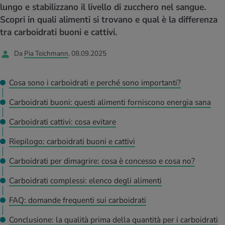
I D’ATTUALITÀ NELL’AMBITO SERVIZIO
lungo e stabilizzano il livello di zucchero nel sangue.
rgie e intolleranze
t invernali
no
te delle donne
Scopri in quali alimenti si trovano e qual è la differenza
Offerte
tra carboidrati buoni e cattivi.
enti
ess
essere
rbi fisici
Tool, test e quiz
Da
Pia Teichmann
, 08.09.2025
anze nutritive
oscenze mediche
I D’ATTUALITÀ NELL’AMBITO MOVIMENTO
I D’ATTUALITÀ NELL’AMBITO RILASSAMENTO
Cosa sono i carboidrati e perché sono importanti?
Calcola il consumo calorico
Lavoro e salute
I D’ATTUALITÀ NELL’AMBITO ALIMENTAZIONE
I D’ATTUALITÀ NELL’AMBITO MEDICINA
Carboidrati buoni: questi alimenti forniscono energia sana
Calcolatore BMI
Abbassare la pressione sanguigna
Carboidrati cattivi: cosa evitare
Corsa & Jogging
Rilassamento attivo
Riepilogo: carboidrati buoni e cattivi
Fabbisogno calorico
Dolori ai nervi
Carboidrati per dimagrire: cosa è concesso e cosa no?
Carboidrati complessi: elenco degli alimenti
FAQ: domande frequenti sui carboidrati
Conclusione: la qualità prima della quantità per i carboidrati