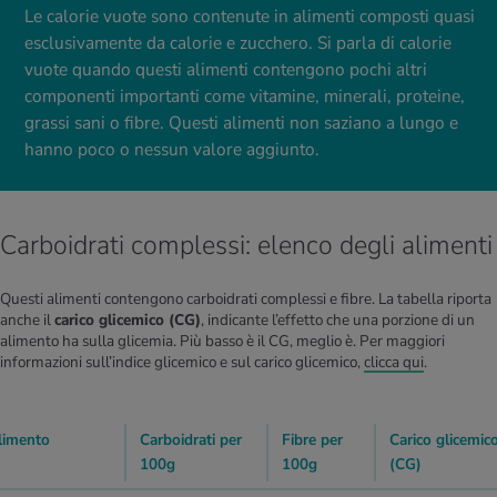
Le calorie vuote sono contenute in alimenti composti quasi
esclusivamente da calorie e zucchero. Si parla di calorie
vuote quando questi alimenti contengono pochi altri
componenti importanti come vitamine, minerali, proteine,
grassi sani o fibre. Questi alimenti non saziano a lungo e
hanno poco o nessun valore aggiunto.
Carboidrati complessi: elenco degli alimenti
Questi alimenti contengono carboidrati complessi e fibre. La tabella riporta
anche il
carico glicemico (CG)
, indicante l’effetto che una porzione di un
alimento ha sulla glicemia. Più basso è il CG, meglio è. Per maggiori
informazioni sull’indice glicemico e sul carico glicemico,
clicca qui
.
limento
Carboidrati per
Fibre per
Carico glicemic
100g
100g
(CG)