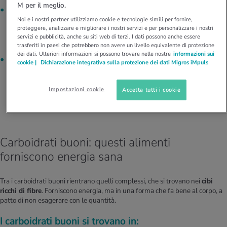
M per il meglio.
I carboidrati semplici
sono composti da uno o due zuccheri
Noi e i nostri partner utilizziamo cookie e tecnologie simili per fornire,
(ad esempio zucchero da tavola, fruttosio). Vengono assorbiti
proteggere, analizzare e migliorare i nostri servizi e per personalizzare i nostri
rapidamente nel sangue e fanno aumentare velocemente la
servizi e pubblicità, anche su siti web di terzi. I dati possono anche essere
glicemia
.
trasferiti in paesi che potrebbero non avere un livello equivalente di protezione
dei dati. Ulteriori informazioni si possono trovare nelle nostre
informazioni sui
I carboidrati complessi
sono composti da lunghe catene di
cookie |
Dichiarazione integrativa sulla protezione dei dati Migros iMpuls
zuccheri (ad esempio l’amido nei cereali integrali o nei
legumi). Vengono digeriti più lentamente, perché devono
Impostazioni cookie
Accetta tutti i cookie
essere prima scomposti. Mantengono
il livello di zucchero nel
sangue più stabile
e saziano più a lungo.
Carboidrati buoni: questi alimenti
forniscono energia sana
Tra i carboidrati buoni rientrano quelli complessi, che si trovano nei
cibi
ricchi di fibre
. Forniscono energia, ma in una forma che fa bene al corpo, a
patto di non esagerare con le quantità.
I carboidrati buoni si trovano in: