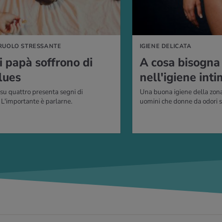
RUOLO STRESSANTE
IGIENE DELICATA
i papà soffrono di
A cosa bisogna 
lues
nell'igiene int
u quattro presenta segni di
Una buona igiene della zona
 L'importante è parlarne.
uomini che donne da odori sg