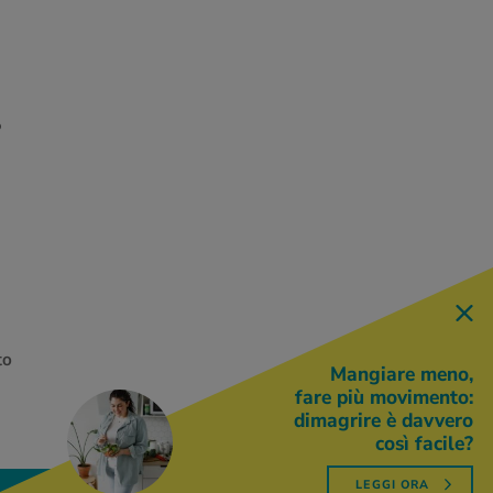
o
to
Mangiare meno,
fare più movimento:
dimagrire è davvero
così facile?
LEGGI ORA