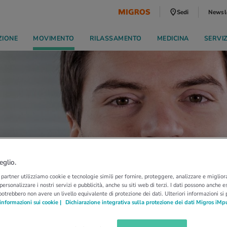
Sedi
Newsl
ZIONE
MOVIMENTO
RILASSAMENTO
MEDICINA
SERVI
eglio.
i partner utilizziamo cookie e tecnologie simili per fornire, proteggere, analizzare e migliora
 personalizzare i nostri servizi e pubblicità, anche su siti web di terzi. I dati possono anche es
potrebbero non avere un livello equivalente di protezione dei dati. Ulteriori informazioni si
informazioni sui cookie |
Dichiarazione integrativa sulla protezione dei dati Migros iMp