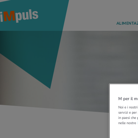
ALIMENTA
M per il m
Noi e i nostr
servizi e per
in paesi che 
nelle nostre