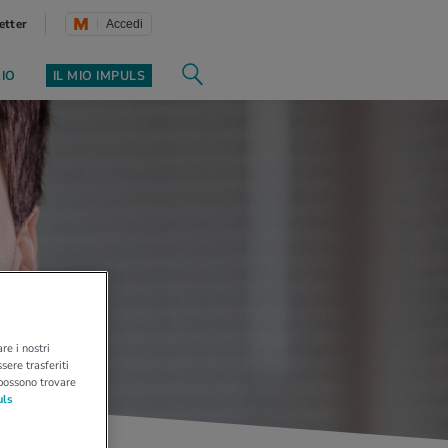
etter
Accedi
ZIO
IL MIO IMPULS
re i nostri
sere trasferiti
 possono trovare
uls