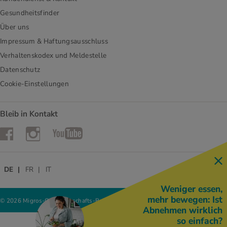
Gesundheitsfinder
Über uns
Impressum & Haftungsausschluss
Verhaltenskodex und Meldestelle
Datenschutz
Cookie-Einstellungen
Bleib in Kontakt
Instagram
Facebook
YouTube
DE
FR
IT
Weniger essen,
mehr bewegen: Ist
© 2026 Migros-Genossenschafts-Bund
Abnehmen wirklich
so einfach?