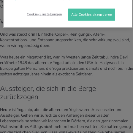
Yoga ist Kult, Yoga ist sexy, Yoga gehört zum guten Ton. Das ist die
Verpackung.
Cookie-Einstellungen
Alle Cookies akzeptieren
Was ist Yoga?
Und was steckt drin? Einfache Körper-, Reinigungs-, Atem-,
Konzentrations- und Entspannungstechniken, die sehr wirkungsvoll sind,
wenn wir regelmässig üben.
Was heute ein Megatrend ist, war im Westen lange Zeit tabu. Indra Devi
eröffnete 1948 das allererste Yogastudio in den USA, in Hollywood. In
Europa galten Menschen, die Yoga praktizierten, damals und noch bis in die
späten achtziger Jahre hinein als exotische Sektierer.
Aussteiger, die sich in die Berge
zurückzogen
Heute ist Yoga hip, aber die allerersten Yogis waren Aussenseiter und
Aussteiger. Gehen wir zurück zu den Anfängen dieser uralten
Lebenspraxis, so sehen wir Menschen in Dörfern, die den ,ganz normalen
Wahnsinn‘ ihres Alltags nicht mehr mitmachen wollten. Sie hatten genug
von der täglichen Gier, von Hass, von Gewalt und Neid. Sie rebellierten,