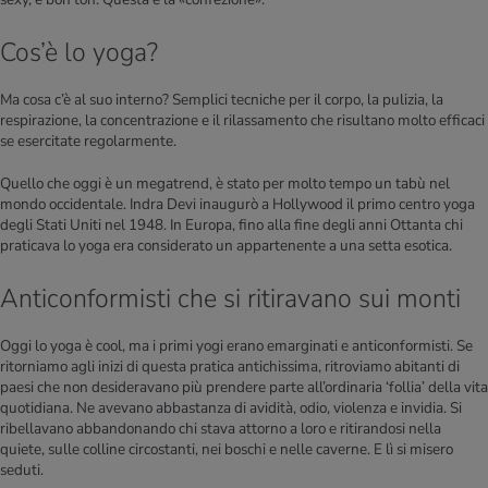
Cos’è lo yoga?
Ma cosa c’è al suo interno? Semplici tecniche per il corpo, la pulizia, la
respirazione, la concentrazione e il rilassamento che risultano molto efficaci
se esercitate regolarmente.
Quello che oggi è un megatrend, è stato per molto tempo un tabù nel
mondo occidentale. Indra Devi inaugurò a Hollywood il primo centro yoga
degli Stati Uniti nel 1948. In Europa, fino alla fine degli anni Ottanta chi
praticava lo yoga era considerato un appartenente a una setta esotica.
Anticonformisti che si ritiravano sui monti
Oggi lo yoga è cool, ma i primi yogi erano emarginati e anticonformisti. Se
ritorniamo agli inizi di questa pratica antichissima, ritroviamo abitanti di
paesi che non desideravano più prendere parte all’ordinaria ‘follia’ della vita
quotidiana. Ne avevano abbastanza di avidità, odio, violenza e invidia. Si
ribellavano abbandonando chi stava attorno a loro e ritirandosi nella
quiete, sulle colline circostanti, nei boschi e nelle caverne. E lì si misero
seduti.