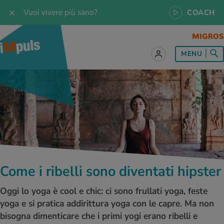
Vuoi vivere più sano?
COACH
MENU
tto sul tema Alimentazione
tto sul tema Movimento
tto sul tema Rilassamento
tto sul tema Medicina
tto sul tema Servizio
 le ricette
oscenze
 per tutti i giorni
enzione della salute
rte
oscenze
a & Jogging
iche di rilassamento
e per tutti i giorni
, test e quiz
Come i ribelli sono diventati hipster
 ideale
or e outdoor
a
ttie
orsi
Oggi lo yoga è cool e chic: ci sono frullati yoga, feste
 di alimentazione
lette
-Life-Balance
cina dello sport
è iMpuls
yoga e si pratica addirittura yoga con le capre. Ma non
bisogna dimenticare che i primi yogi erano ribelli e
iare sano
rsionismo
ss
cina specialistica