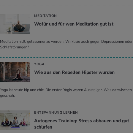
MEDITATION
Wofür und für wen Me­di­ta­ti­on gut ist
Meditation hilft, gelassener zu werden. Wirkt sie auch gegen Depressionen oder
Schlafstörungen?
YOGA
Wie aus den Re­bel­len Hip­ster wur­den
Yoga ist heute hip und chic. Die ersten Yogis waren Aussteiger. Was dazwischen
geschah.
ENTSPANNUNG LERNEN
Au­to­ge­nes Trai­ning: Stress ab­bau­en und gut
schla­fen