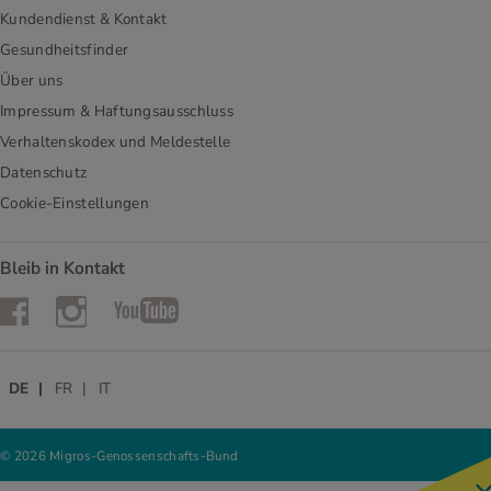
Kundendienst & Kontakt
Gesundheitsfinder
Über uns
Impressum & Haftungsausschluss
Verhaltenskodex und Meldestelle
Datenschutz
Cookie-Einstellungen
Bleib in Kontakt
Instagram
Facebook
YouTube
DE
FR
IT
© 2026 Migros-Genossenschafts-Bund