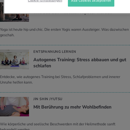
Cookie-Einstellungen
Alle Cookies akzeptieren
YOGA
Wie aus den Re­bel­len Hip­ster wur­den
Yoga ist heute hip und chic. Die ersten Yogis waren Aussteiger. Was dazwischen
geschah.
ENTSPANNUNG LERNEN
Au­to­ge­nes Trai­ning: Stress ab­bau­en und gut
schla­fen
Entdecke, wie autogenes Training bei Stress, Schlafproblemen und innerer
Unruhe helfen kann.
JIN SHIN JYUTSU
Mit Be­rüh­rung zu mehr Wohl­be­fin­den
Wie körperliche und seelische Beschwerden mit der Heilmethode sanft
behandelt werden.