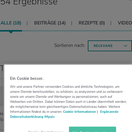
54 Ergebnisse
UELLE THEMEN IM BEREICH SERVICES
rgien & Intoleranzen
ersport
afen
engesundheit
Angebote
ALLE (
18
)
BEITRÄGE (
14
)
REZEPTE (
0
)
VIDEO
ungsmittel
ess
lness
chwerden
Tools, Test & Quizze
stoffe
zinisches Wissen
UELLE THEMEN IM BEREICH BEWEGUNG
UELLE THEMEN IM BEREICH ENTSPANNUNG
Sortieren nach:
RELEVANZ
Kalorienverbrauch berechnen
Glücklich sein
UELLE THEMEN IM BEREICH ERNÄHRUNG
UELLE THEMEN IM BEREICH MEDIZIN
Top Ergebnisse
BMI berechnen
Mund- & Zahnpflege
Personal Health Coaching
Personal Health Coaching
Ein Cookie besser.
Wir und unsere Partner verwenden Cookies und ähnliche Technologien, um
Personal Health Coaching
Personal Health Coaching
MEDITATION
unsere Dienste bereitzustellen, zu schützen, zu analysieren und zu verbessern
Wofür und für wen Me­di­ta­ti­on gut ist
sowie um unsere Dienste und Werbungen zu personalisieren, auch auf
Webseiten von Dritten. Dabei können Daten auch in Länder übermittelt werden,
die möglicherweise kein gleichwertiges Datenschutzniveau haben. Weitere
Informationen findest du in unseren
Cookie-Informationen |
Ergänzende
Meditation hilft, gelassener zu werden. Wirkt sie auch gegen Depressionen oder
Datenschutzerklärung iMpuls
Schlafstörungen?