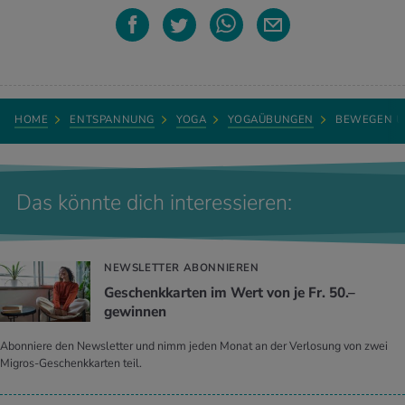
HOME
ENTSPANNUNG
YOGA
YOGAÜBUNGEN
BEWEGEN U
Das könnte dich interessieren:
NEWSLETTER ABONNIEREN
Geschenkkarten im Wert von je Fr. 50.–
gewinnen
Abonniere den Newsletter und nimm jeden Monat an der Verlosung von zwei
Migros-Geschenkkarten teil.