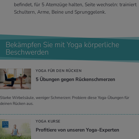
befindet, für 5 Atemzüge halten, Seite wechseln: trainiert
Schultern, Arme, Beine und Sprunggelenk.
Bekämpfen Sie mit Yoga körperliche
Beschwerden
YOGA FÜR DEN RÜCKEN
5 Übun­gen gegen Rü­cken­schmer­zen
Starke Wirbelsäule, weniger Schmerzen: Probiere diese Yoga-Übungen für
deinen Rücken aus.
YOGA KURSE
Pro­fi­tie­re von un­se­ren Yoga-Ex­per­ten