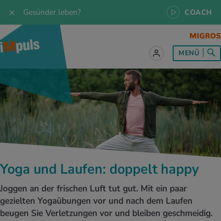
Gesünder leben?
COACH
MENÜ
lles zum Thema Ernährung
lles zum Thema Bewegung
lles zum Thema Entspannung
les zum Thema Medizin
les zum Thema Services
 Rezepte
twissen
pannung im Alltag
ndheitsprävention
ebote
ährungswissen
ing & Jogging
niken
nd im Alltag
s, Test & Quizze
Yoga und Laufen: doppelt happy
lgewicht
or & Outdoor
a
tmedizin
tbewerbe
Joggen an der frischen Luft tut gut. Mit ein paar
undes Essen
 & Biken
-Life Balance
kheiten
 iMpuls
gezielten Yogaübungen vor und nach dem Laufen
beugen Sie Verletzungen vor und bleiben geschmeidig.
ährungsformen
dern
ss
medizin