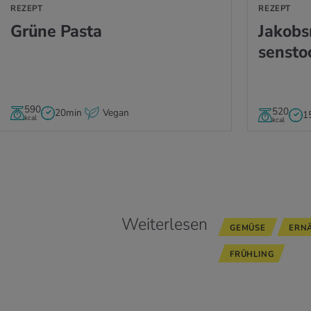
REZEPT
REZEPT
Grüne Pasta
Ja­kobs
sen­sto
590
520
20min
Vegan
1
kcal
kcal
Weiterlesen
GEMÜSE
ERN
FRÜHLING