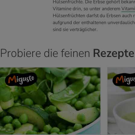
Hülsenfrüchte. Die Erbse gehört bekannt
Vitamine drin, so unter anderem
Vitami
Hülsenfrüchten darfst du Erbsen auch ro
aufgrund der enthaltenen unverdaulic
sind sie verträglicher.
Probiere die feinen
Rezepte
GUSTO-REZEPT
ZUM MIGUSTO-REZ