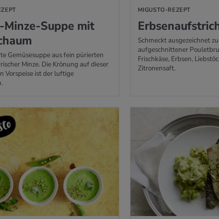
EZEPT
MIGUSTO-REZEPT
n-Minze-Suppe mit
Erb­sen­auf­stric
schaum
Schmeckt ausgezeichnet zu B
aufgeschnittener Pouletbru
erte Gemüsesuppe aus fein pürierten
Frischkäse, Erbsen, Liebstö
rischer Minze. Die Krönung auf dieser
Zitronensaft.
 Vorspeise ist der luftige
.