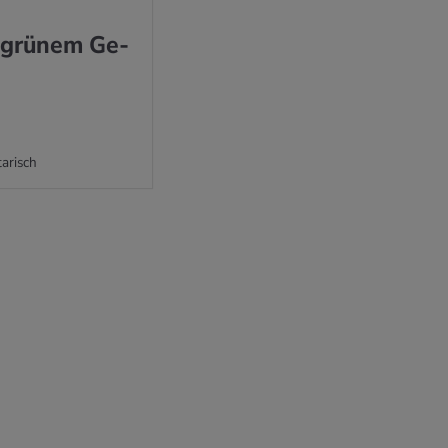
 grü­nem Ge­
arisch