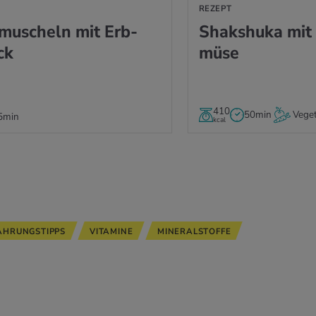
REZEPT
­mu­scheln mit Erb­
Shaks­hu­ka mit
ck
mü­se
410
50min
Veget
5min
kcal
ÄHRUNGSTIPPS
VITAMINE
MINERALSTOFFE