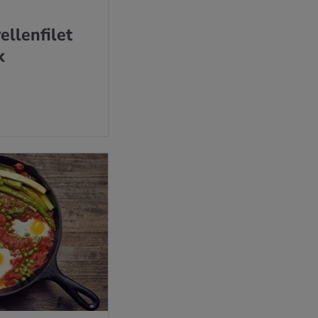
l­len­fi­let
k