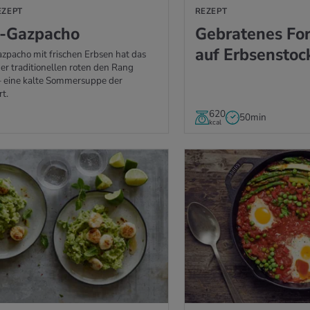
EZEPT
REZEPT
-Gaz­pa­cho
Ge­bra­te­nes Fo­re
auf Erb­sen­stoc
zpacho mit frischen Erbsen hat das
er traditionellen roten den Rang
– eine kalte Sommersuppe der
rt.
620
50min
kcal