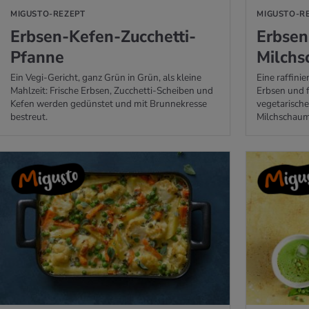
MIGUSTO-REZEPT
MIGUSTO-R
Erb­sen-Kefen-Zuc­chet­ti-
Erb­se
Pfan­ne
Milch­
Ein Vegi-Gericht, ganz Grün in Grün, als kleine
Eine raffini
Mahlzeit: Frische Erbsen, Zucchetti-Scheiben und
Erbsen und f
Kefen werden gedünstet und mit Brunnekresse
vegetarischen
bestreut.
Milchschaum
GUSTO-REZEPT
ZUM REZEPT