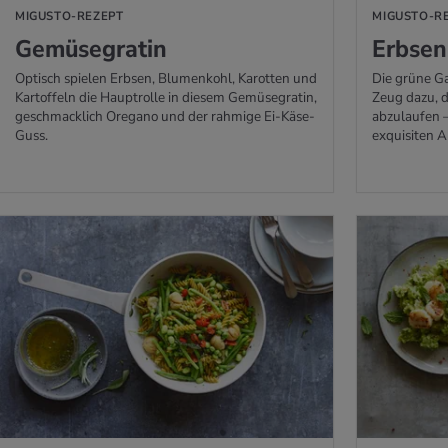
MIGUSTO-REZEPT
MIGUSTO-R
Ge­mü­se­gra­tin
Erb­sen
Optisch spielen Erbsen, Blumenkohl, Karotten und
Die grüne Ga
Kartoffeln die Hauptrolle in diesem Gemüsegratin,
Zeug dazu, d
geschmacklich Oregano und der rahmige Ei-Käse-
abzulaufen 
Guss.
exquisiten A
M REZEPT
ZUM REZEPT