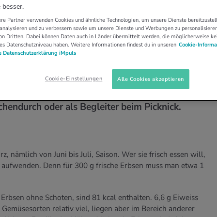
 besser.
re Partner verwenden Cookies und ähnliche Technologien, um unsere Dienste bereitzustell
pte mit frischen
 analysieren und zu verbessern sowie um unsere Dienste und Werbungen zu personalisieren
n Dritten. Dabei können Daten auch in Länder übermittelt werden, die möglicherweise ke
es Datenschutzniveau haben. Weitere Informationen findest du in unseren
Cookie-Informa
 Datenschutzerklärung iMpuls
r Konserve oder dem Glas – aber auch das Rüsten
Cookie-Einstellungen
Alle Cookies akzeptieren
 knackig-frischen Erbsen eignen sich in geringen
hendurch oder als Begleiter beim Picknick.
, nämlich von Juni bis Juli, Saison. Wer sie frisch essen will,
it aufwenden. Denn für 300 g frische Erbsen muss man etwa 1
 Erbsen ohne Schoten, sind 81 kcal enthalten. 6,6 g Eiweiss
 Gemüsesorten relativ viel, liegen aber im Bereich anderer