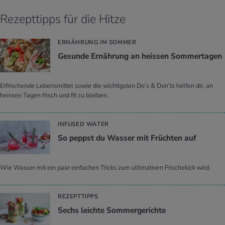
Rezepttipps für die Hitze
ERNÄHRUNG IM SOMMER
Ge­sun­de Er­näh­rung an heis­sen Som­mer­ta­gen
Erfrischende Lebensmittel sowie die wichtigsten Do’s & Don’ts helfen dir, an
heissen Tagen frisch und fit zu bleiben.
INFUSED WATER
So peppst du Was­ser mit Früch­ten auf
Wie Wasser mit ein paar einfachen Tricks zum ultimativen Frischekick wird.
REZEPTTIPPS
Sechs leich­te Som­mer­ge­rich­te