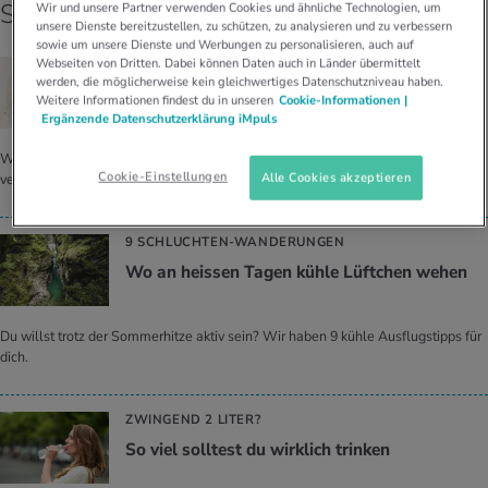
So hilfst du deinem Körper
Wir und unsere Partner verwenden Cookies und ähnliche Technologien, um
unsere Dienste bereitzustellen, zu schützen, zu analysieren und zu verbessern
sowie um unsere Dienste und Werbungen zu personalisieren, auch auf
Webseiten von Dritten. Dabei können Daten auch in Länder übermittelt
COOL DOWN!
werden, die möglicherweise kein gleichwertiges Datenschutzniveau haben.
Mit die­sen 9 Tipps mit küh­lem Kopf durch die
Weitere Informationen findest du in unseren
Cookie-Informationen |
Hitze
Ergänzende Datenschutzerklärung iMpuls
Wir liefern dir 9 Tipps, was bei Hitze zu beachten ist, und was dir Abkühlung
Cookie-Einstellungen
Alle Cookies akzeptieren
verschafft.
9 SCHLUCHTEN-WANDERUNGEN
Wo an heis­sen Tagen kühle Lüft­chen wehen
Du willst trotz der Sommerhitze aktiv sein? Wir haben 9 kühle Ausflugstipps für
dich.
ZWINGEND 2 LITER?
So viel soll­test du wirk­lich trin­ken