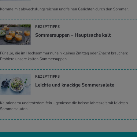
Komme mit abwechslungsreichen und feinen Gerichten durch den Sommer.
REZEPTTIPPS
Som­mer­sup­pen – Haupt­sa­che kalt
Für alle, die im Hochsommer nur ein kleines Zmittag oder Znacht brauchen:
Probiere unsere kalten Sommersuppen.
REZEPTTIPPS
Leich­te und kna­cki­ge Som­mer­sa­la­te
Kalorienarm und trotzdem fein – geniesse die heisse Jahreszeit mit leichten
Sommersalaten.