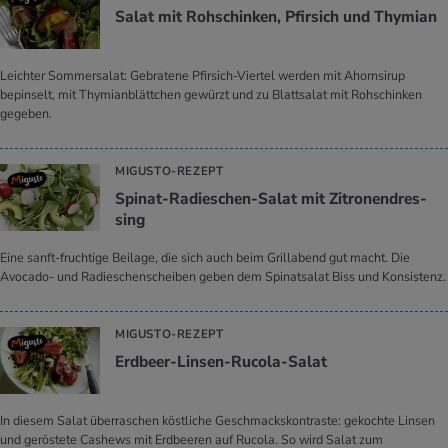
Salat mit Roh­schin­ken, Pfir­sich und Thy­mi­an
Leichter Sommersalat: Gebratene Pfirsich-Viertel werden mit Ahornsirup
bepinselt, mit Thymianblättchen gewürzt und zu Blattsalat mit Rohschinken
gegeben.
MIGUSTO-REZEPT
Spi­nat-Ra­dies­chen-Salat mit Zi­tro­nen­dres­
sing
Eine sanft-fruchtige Beilage, die sich auch beim Grillabend gut macht. Die
Avocado- und Radieschenscheiben geben dem Spinatsalat Biss und Konsistenz.
MIGUSTO-REZEPT
Erd­beer-Lin­sen-Ru­co­la-Salat
In diesem Salat überraschen köstliche Geschmackskontraste: gekochte Linsen
und geröstete Cashews mit Erdbeeren auf Rucola. So wird Salat zum