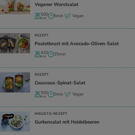
Ve­ga­ner Wurst­sa­lat
500
5min
Vegan
kcal
REZEPT
Pou­let­brust mit Avo­ca­do-Oli­ven-Salat
420
25min
kcal
REZEPT
Cous­cous-Spi­nat-Salat
500
5min
Vegan
kcal
MIGUSTO-REZEPT
Gur­ken­sa­lat mit Hei­del­bee­ren