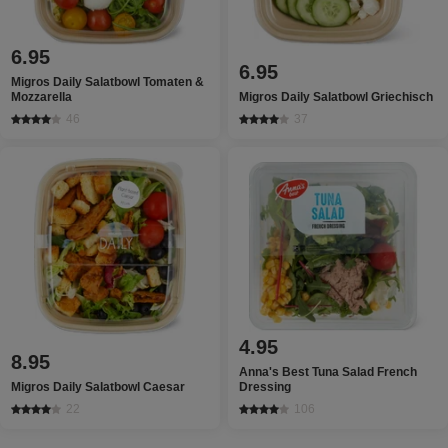
6.95
6.95
Migros Daily Salatbowl Tomaten &
Mozzarella
Migros Daily Salatbowl Griechisch
46
37
4.95
8.95
Anna's Best Tuna Salad French
Migros Daily Salatbowl Caesar
Dressing
22
106