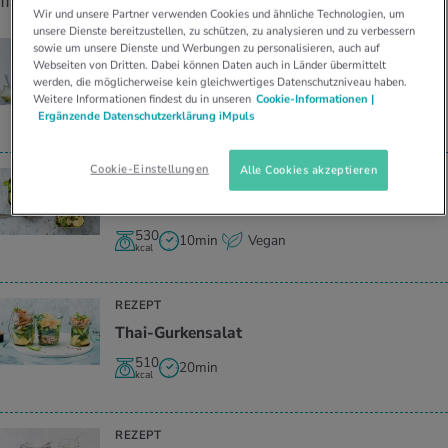
Wir und unsere Partner verwenden Cookies und ähnliche Technologien, um
unsere Dienste bereitzustellen, zu schützen, zu analysieren und zu verbessern
REZEPT
sowie um unsere Dienste und Werbungen zu personalisieren, auch auf
Webseiten von Dritten. Dabei können Daten auch in Länder übermittelt
Salat im Glas mit Tofu
werden, die möglicherweise kein gleichwertiges Datenschutzniveau haben.
Weitere Informationen findest du in unseren
Cookie-Informationen |
420
20min
Vegan
Ergänzende Datenschutzerklärung iMpuls
kcal
Cookie-Einstellungen
Alle Cookies akzeptieren
REZEPT
Avo­ca­do-Ki­cher­erb­sen-Salat mit Tofu
530
10min
Vegan
kcal
REZEPT
Thai-Gur­ken­sa­lat
510
20min
kcal
REZEPT