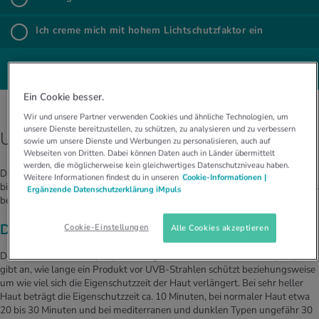
%
Ich trage UV-Schutz-Textilien
Ich creme mich mit hohem Licht­schutz­fak­tor ein
%
Ich creme mich mit hohem Lichtschutzfaktor ein
ZUR AUSWERTUNG
Ein Cookie besser.
Wir und unsere Partner verwenden Cookies und ähnliche Technologien, um
unsere Dienste bereitzustellen, zu schützen, zu analysieren und zu verbessern
UV-Schutz durch Sonnencreme
sowie um unsere Dienste und Werbungen zu personalisieren, auch auf
Webseiten von Dritten. Dabei können Daten auch in Länder übermittelt
werden, die möglicherweise kein gleichwertiges Datenschutzniveau haben.
Das bekannteste Sonnenschutzmittel überhaupt ist die Sonnencreme. Sie
Weitere Informationen findest du in unseren
Cookie-Informationen |
bietet effektiven Schutz vor den schädlichen UV-Strahlen. Doch was gilt es
Ergänzende Datenschutzerklärung iMpuls
bezüglich Lichtschutzfaktor, Filter und Auftragen zu beachten?
Der Lichtschutzfaktor (LSF)
Cookie-Einstellungen
Alle Cookies akzeptieren
Der Lichtschutzfaktor (LSF) – auf Englisch Sun Protection Factor (SPF)–
gibt an, wie lange ein Produkt vor UVB-Strahlen schützt beziehungsweise
um wie viel sich die Eigenschutzzeit der Haut verlängert. Bei sehr heller
Haut beträgt die Eigenschutzzeit ca. 10 Minuten, bei normaler Haut etwa
20 bis 30 Minuten und bei mediterranen und dunklen Typen ungefähr 30