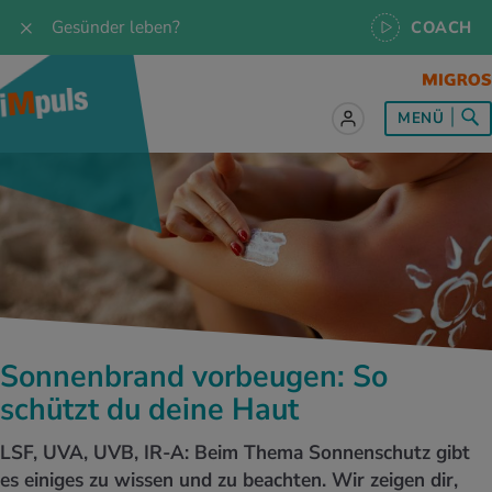
Gesünder leben?
COACH
MENÜ
lles zum Thema Ernährung
lles zum Thema Bewegung
lles zum Thema Entspannung
les zum Thema Medizin
les zum Thema Services
 Rezepte
twissen
pannung im Alltag
ndheitsprävention
ebote
ährungswissen
ing & Jogging
niken
nd im Alltag
s, Test & Quizze
Sonnenbrand vorbeugen: So
lgewicht
or & Outdoor
a
tmedizin
tbewerbe
schützt du deine Haut
undes Essen
 & Biken
-Life Balance
kheiten
 iMpuls
LSF, UVA, UVB, IR-A: Beim Thema Sonnenschutz gibt
es einiges zu wissen und zu beachten. Wir zeigen dir,
ährungsformen
dern
ss
medizin