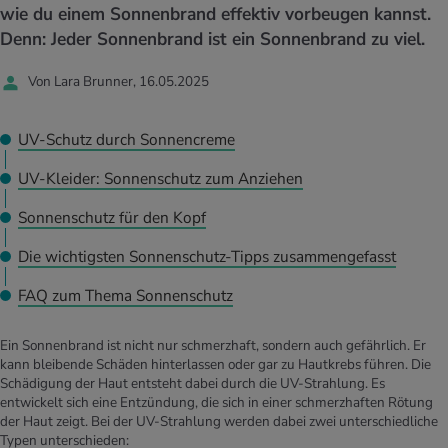
UELLE THEMEN IM BEREICH SERVICES
wie du einem Sonnenbrand effektiv vorbeugen kannst.
rgien & Intoleranzen
ersport
afen
engesundheit
Denn: Jeder Sonnenbrand ist ein Sonnenbrand zu viel.
Angebote
Von Lara Brunner, 16.05.2025
ungsmittel
ess
lness
chwerden
Tools, Test & Quizze
stoffe
zinisches Wissen
UV-Schutz durch Sonnencreme
UELLE THEMEN IM BEREICH BEWEGUNG
UELLE THEMEN IM BEREICH ENTSPANNUNG
UV-Kleider: Sonnenschutz zum Anziehen
Kalorienverbrauch berechnen
Glücklich sein
UELLE THEMEN IM BEREICH ERNÄHRUNG
UELLE THEMEN IM BEREICH MEDIZIN
Sonnenschutz für den Kopf
BMI berechnen
Mund- & Zahnpflege
Personal Health Coaching
Personal Health Coaching
Die wichtigsten Sonnenschutz-Tipps zusammengefasst
FAQ zum Thema Sonnenschutz
Personal Health Coaching
Personal Health Coaching
Ein Sonnenbrand ist nicht nur schmerzhaft, sondern auch gefährlich. Er
kann bleibende Schäden hinterlassen oder gar zu Hautkrebs führen. Die
Schädigung der Haut entsteht dabei durch die UV-Strahlung. Es
entwickelt sich eine Entzündung, die sich in einer schmerzhaften Rötung
der Haut zeigt. Bei der UV-Strahlung werden dabei zwei unterschiedliche
Typen unterschieden: