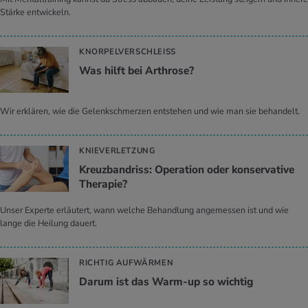
Stärke entwickeln.
KNORPELVERSCHLEISS
Was hilft bei Ar­thro­se?
Wir erklären, wie die Gelenkschmerzen entstehen und wie man sie behandelt.
KNIEVERLETZUNG
Kreuz­band­riss: Ope­ra­ti­on oder kon­ser­va­ti­ve
The­ra­pie?
Unser Experte erläutert, wann welche Behandlung angemessen ist und wie
lange die Heilung dauert.
RICHTIG AUFWÄRMEN
Darum ist das Warm-up so wich­tig