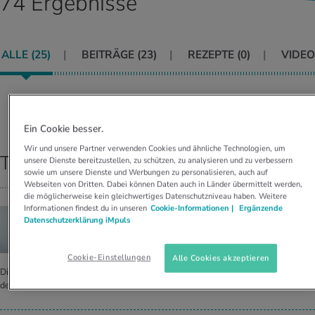
74 Ergebnisse
UELLE THEMEN IM BEREICH SERVICES
rgien & Intoleranzen
ersport
afen
engesundheit
Angebote
ALLE (
25
)
BEITRÄGE (
23
)
REZEPTE (
0
)
VIDEO
ungsmittel
ess
lness
chwerden
Tools, Test & Quizze
stoffe
zinisches Wissen
UELLE THEMEN IM BEREICH BEWEGUNG
UELLE THEMEN IM BEREICH ENTSPANNUNG
Sortieren nach:
RELEVANZ
Kalorienverbrauch berechnen
Glücklich sein
Ein Cookie besser.
UELLE THEMEN IM BEREICH ERNÄHRUNG
UELLE THEMEN IM BEREICH MEDIZIN
Wir und unsere Partner verwenden Cookies und ähnliche Technologien, um
Top Ergebnisse
unsere Dienste bereitzustellen, zu schützen, zu analysieren und zu verbessern
BMI berechnen
Mund- & Zahnpflege
sowie um unsere Dienste und Werbungen zu personalisieren, auch auf
Personal Health Coaching
Personal Health Coaching
Webseiten von Dritten. Dabei können Daten auch in Länder übermittelt werden,
die möglicherweise kein gleichwertiges Datenschutzniveau haben. Weitere
Personal Health Coaching
Personal Health Coaching
Informationen findest du in unseren
Cookie-Informationen |
Ergänzende
TRAINIEREN WIE DIE PROFIS
Datenschutzerklärung iMpuls
Wie sich Ski­leh­rer auf die neue Sai­son vor­be­
rei­ten
Cookie-Einstellungen
Alle Cookies akzeptieren
Die St. Moritzer Skilehrer Leo und Tiziano verraten, wie man sich am besten auf
den Winter vorbereitet.