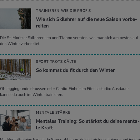
TRAINIEREN WIE DIE PROFIS
Wie sich Ski­leh­rer auf die neue Sai­son vor­be­
rei­ten
Die St. Moritzer Skilehrer Leo und Tiziano verraten, wie man sich am besten auf
den Winter vorbereitet.
SPORT TROTZ KÄLTE
So kommst du fit durch den Win­ter
Ob Joggingrunde draussen oder Cardio-Einheit im Fitnessstudio: Ausdauer
kannst du auch im Winter trainieren.
MENTALE STÄRKE
Men­ta­les Trai­ning: So stärkst du deine men­ta­
le Kraft
Mit Mentaltraining kannst du Stress abbauen, deine Leistung steigern und innere