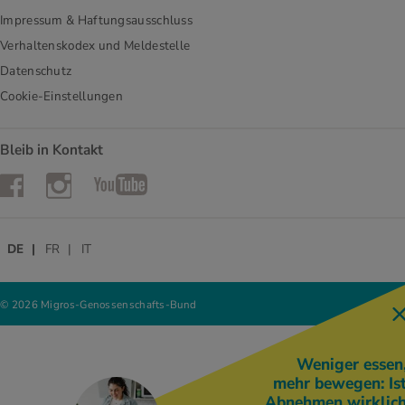
Impressum & Haftungsausschluss
Verhaltenskodex und Meldestelle
Datenschutz
Cookie-Einstellungen
Bleib in Kontakt
Instagram
Facebook
YouTube
DE
FR
IT
© 2026 Migros-Genossenschafts-Bund
Weniger essen
mehr bewegen: Is
Abnehmen wirklic