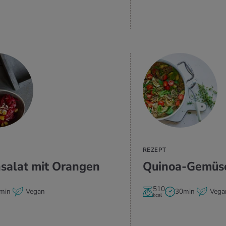
ZUM REZEPT
REZEPT
­sa­lat mit Oran­gen
Qui­noa-Ge­mü­s
510
min
Vegan
30min
Vega
kcal