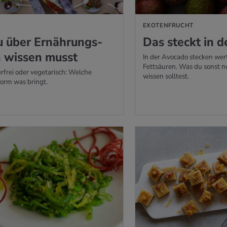
EXOTENFRUCHT
 über Er­näh­rungs­
Das steckt in de
n wis­sen musst
In der Avocado stecken wer
Fettsäuren. Was du sonst no
rfrei oder vegetarisch: Welche
wissen solltest.
orm was bringt.