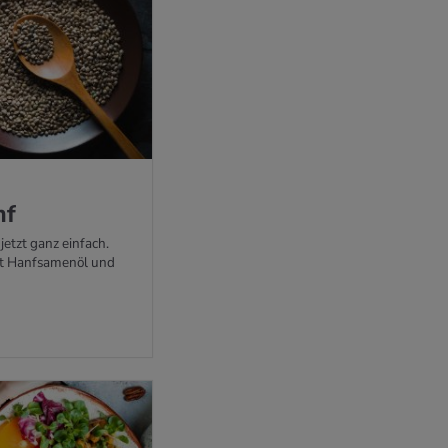
nf
etzt ganz einfach.
it Hanfsamenöl und