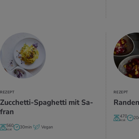
ZUM REZEPT
REZEPT
REZEPT
Zuc­chet­ti-Spa­ghet­ti mit Sa­
Ran­den
fran
470
20
kcal
560
30min
Vegan
kcal