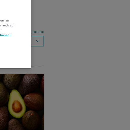
en, zu
, auch auf
in
tionen |
RELEVANZ