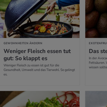
 ERFAHREN
MEHR ERFAHREN
GEWOHNHEITEN ÄNDERN
EXOTENFRU
We­ni­ger Fleisch essen tut
Das ste
gut: So klappt es
In der Avoca
Fettsäuren. 
Weniger Fleisch zu essen ist gut für die
wissen sollte
Gesundheit, Umwelt und das Tierwohl. So gelingt
es.