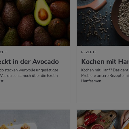
CHT
REZEPTE
ckt in der Avo­ca­do
Ko­chen mit Ha
do stecken wertvolle ungesättigte
Kochen mit Hanf? Das geht j
Was du sonst noch über die Exotin
Probiere unsere Rezepte m
st.
Hanfsamen.