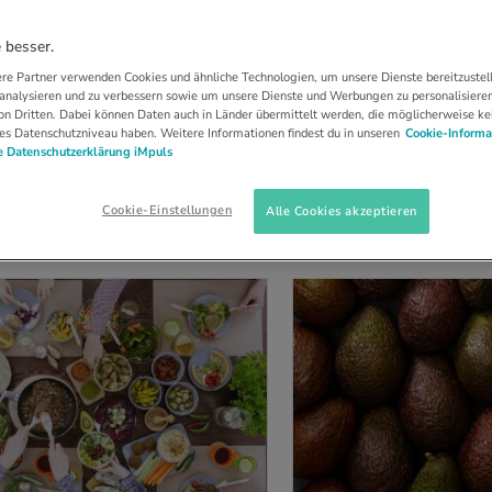
 besser.
re Partner verwenden Cookies und ähnliche Technologien, um unsere Dienste bereitzustell
DEOS (
0
)
 analysieren und zu verbessern sowie um unsere Dienste und Werbungen zu personalisieren
n Dritten. Dabei können Daten auch in Länder übermittelt werden, die möglicherweise ke
es Datenschutzniveau haben. Weitere Informationen findest du in unseren
Cookie-Informa
Sortieren nach:
 Datenschutzerklärung iMpuls
Cookie-Einstellungen
Alle Cookies akzeptieren