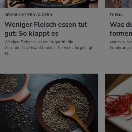
GEWOHNHEITEN ÄNDERN
THEMA
We­ni­ger Fleisch essen tut
Was du
gut: So klappt es
for­me
Weniger Fleisch zu essen ist gut für die
Vegan, zucke
Gesundheit, Umwelt und das Tierwohl. So gelingt
Ernährungsf
es.
 ERFAHREN
MEHR ERFAHREN