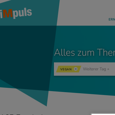
ER
Alles zum The
VEGAN