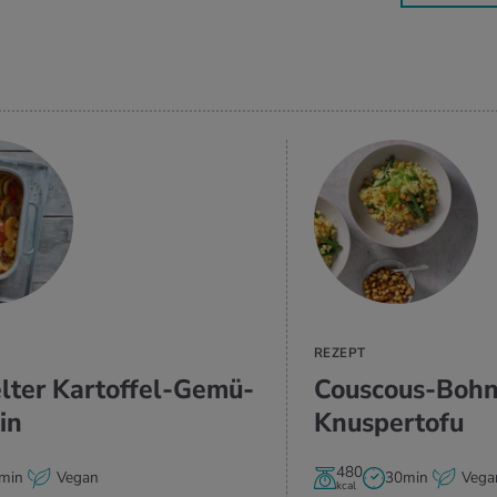
ZUM REZEPT
REZEPT
l­ter Kar­tof­fel-Ge­mü­
Cous­cous-Boh­
in
Knus­per­to­fu
480
min
Vegan
30min
Vega
kcal