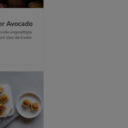
r Avo­ca­do
tvolle ungesättigte
ch über die Exotin