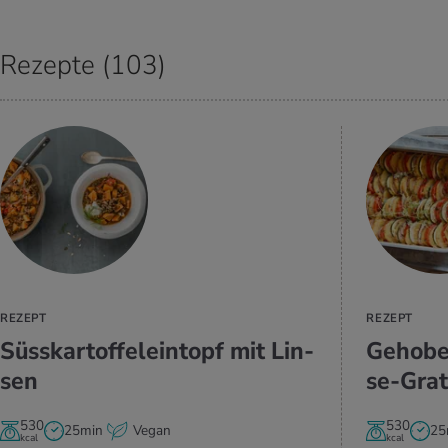
Rezepte (103)
ZUM REZEPT
REZEPT
REZEPT
Süss­kar­tof­fel­ein­topf mit Lin­
Ge­ho­be
sen
se-Gra­t
530
530
25min
Vegan
25
kcal
kcal