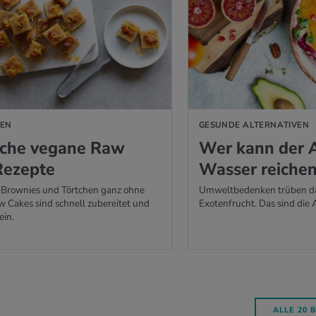
KEN
GESUNDE ALTERNATIVEN
a­che ve­ga­ne Raw
Wer kann der A
e­zep­te
Was­ser rei­che
 Brownies und Törtchen ganz ohne
Umweltbedenken trüben da
 Cakes sind schnell zubereitet und
Exotenfrucht. Das sind die 
ein.
ALLE 20 