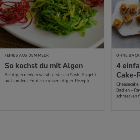
 ERFAHREN
MEHR ERFAHREN
FEINES AUS DEM MEER
OHNE BAC
So kochst du mit Algen
4 ein­f
Cake-R
Bei Algen denken wir als erstes an Sushi. Es geht
auch anders. Entdecke unsere Algen-Rezepte.
Cheesecake,
Backen – Raw
schmecken f