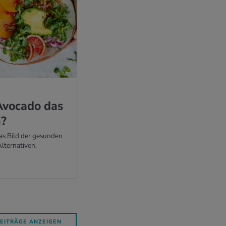
vo­ca­do das
n?
s Bild der gesunden
Alternativen.
BEITRÄGE ANZEIGEN