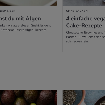
 DEM MEER
OHNE BACKEN
hst du mit Algen
4 ein­fa­che ve­
Cake-Re­zep­te
nken wir als erstes an Sushi. Es geht
. Entdecke unsere Algen-Rezepte.
Cheesecake, Brownies und 
Backen – Raw Cakes sind sc
schmecken fein.