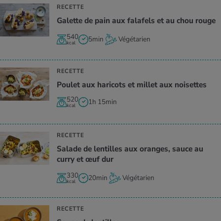
RECETTE
Galette de pain aux fala­fels et au chou rouge
540
5min
Végétarien
kcal
RECETTE
Pou­let aux hari­cots et millet aux noi­settes
520
1h 15min
kcal
RECETTE
Salade de len­tilles aux oranges, sauce au
curry et œuf dur
330
20min
Végétarien
kcal
RECETTE