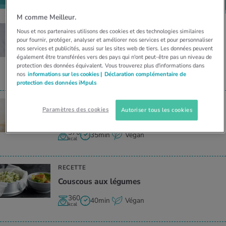
M comme Meilleur.
RECETTE
Nous et nos partenaires utilisons des cookies et des technologies similaires
Auber­gines et galettes sur le gril avec sauce
pour fournir, protéger, analyser et améliorer nos services et pour personnaliser
nos services et publicités, aussi sur les sites web de tiers. Les données peuvent
au yogourt
également être transférées vers des pays qui n'ont peut-être pas un niveau de
protection des données équivalent. Vous trouverez plus d'informations dans
740
40min
Végétarien
nos
informations sur les cookies |
Déclaration complémentaire de
kcal
protection des données iMpuls
RECETTE
Paramètres des cookies
Autoriser tous les cookies
Soupe orien­tale de pois chiches
370
35min
Végan
kcal
RECETTE
Cous­cous aux légumes
360
40min
Végan
kcal