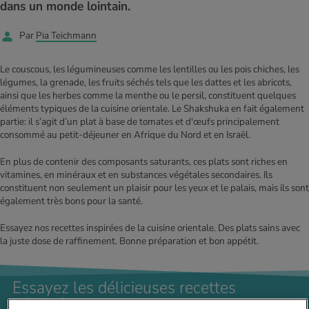
MES ACTUELS DANS LE DOMAINE SERVICE
dans un monde lointain.
rgies et intolérances
ts d’hiver
xation au quotidien
ir médical
Offres
Par
Pia Teichmann
ents
ess
niques de relaxation
cine spécialisée
Le couscous, les légumineuses comme les lentilles ou les pois chiches, les
Tool, test et quiz
légumes, la grenade, les fruits séchés tels que les dattes et les abricots,
iments
té des femmes
ainsi que les herbes comme la menthe ou le persil, constituent quelques
MES ACTUELS DANS LE DOMAINE MOUVEMENT
MES ACTUELS DANS LE DOMAINE RELAXATION
éléments typiques de la cuisine orientale. Le Shakshuka en fait également
partie: il s’agit d’un plat à base de tomates et d'œufs principalement
Calculer la consommation de calories
Travail et santé
consommé au petit-déjeuner en Afrique du Nord et en Israël.
MES ACTUELS DANS LE DOMAINE ALIMENTATION
MES ACTUELS DANS LE DOMAINE MÉDECINE
Calculateur d’IMC
Réduire la tension artérielle
En plus de contenir des composants saturants, ces plats sont riches en
Course & Jogging
Détente active
vitamines, en minéraux et en substances végétales secondaires. Ils
constituent non seulement un plaisir pour les yeux et le palais, mais ils sont
également très bons pour la santé.
Calculez votre besoin en calories
Douleurs nerveuses
Essayez nos recettes inspirées de la cuisine orientale. Des plats sains avec
la juste dose de raffinement. Bonne préparation et bon appétit.
Essayez les délicieuses recettes
orientales