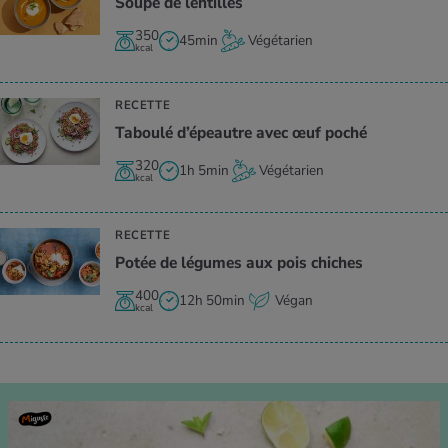
Soupe de len­tilles
350
45min
Végétarien
kcal
RECETTE
Taboulé d’épeautre avec œuf poché
320
1h 5min
Végétarien
kcal
RECETTE
Potée de légumes aux pois chiches
400
12h 50min
Végan
kcal