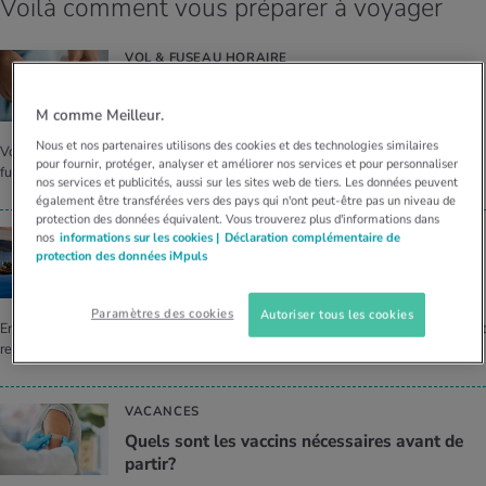
Voilà comment vous préparer à voyager
VOL & FUSEAU HORAIRE
Médi­ca­ments et voyages: à quoi faut-il faire
atten­tion?
M comme Meilleur.
Nous et nos partenaires utilisons des cookies et des technologies similaires
Voici comment prendre ses médicaments lorsqu’on voyage dans d’autres
pour fournir, protéger, analyser et améliorer nos services et pour personnaliser
fuseaux horaires.
nos services et publicités, aussi sur les sites web de tiers. Les données peuvent
également être transférées vers des pays qui n'ont peut-être pas un niveau de
protection des données équivalent. Vous trouverez plus d'informations dans
SANTÉ ET VACANCES
nos
informations sur les cookies |
Déclaration complémentaire de
protection des données iMpuls
Conseils de voyage
Paramètres des cookies
Autoriser tous les cookies
En préparant votre voyage et en suivant quelques astuces pour le voyage aller et
retour, vous pourrez profiter de vos vacances sans stress et en toute détente.
VACANCES
Quels sont les vac­cins néces­saires avant de
par­tir?