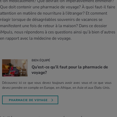
t-on médicalement? Que devrait-on impérativement emmener?
MES ACTUELS DANS LE DOMAINE SERVICE
Que doit contenir une pharmacie de voyage? À quoi faut-il faire
rgies et intolérances
ts d’hiver
xation au quotidien
ir médical
Offres
attention en matière de nourriture à l’étranger? Et comment
réagir lorsque de désagréables souvenirs de vacances se
ents
ess
niques de relaxation
cine spécialisée
manifestent une fois de retour à la maison? Dans ce dossier
Tool, test et quiz
iMpuls, nous répondons à ces questions ainsi qu’à bien d’autres
iments
té des femmes
en rapport avec la médecine de voyage.
MES ACTUELS DANS LE DOMAINE MOUVEMENT
MES ACTUELS DANS LE DOMAINE RELAXATION
Calculer la consommation de calories
Travail et santé
MES ACTUELS DANS LE DOMAINE ALIMENTATION
MES ACTUELS DANS LE DOMAINE MÉDECINE
Calculateur d’IMC
Réduire la tension artérielle
BIEN ÉQUIPÉ
Course & Jogging
Détente active
Qu’est-ce qu’il faut pour la pharmacie de
voyage?
Calculez votre besoin en calories
Douleurs nerveuses
Découvrez ici ce que vous devez toujours avoir avec vous et ce que vous
devez prendre en compte en Europe, en Afrique, en Asie et aux États-Unis.
PHARMACIE DE VOYAGE