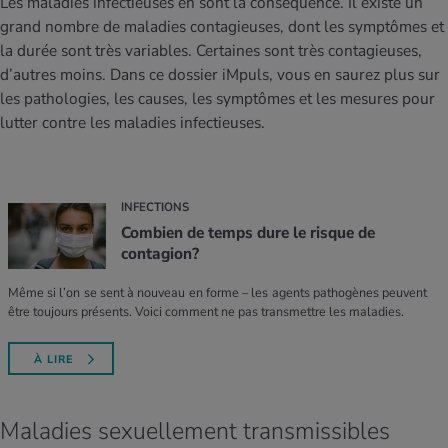
Les maladies infectieuses en sont la conséquence. Il existe un
MES ACTUELS DANS LE DOMAINE SERVICE
grand nombre de maladies contagieuses, dont les symptômes et
rgies et intolérances
ts d’hiver
xation au quotidien
ir médical
Offres
la durée sont très variables. Certaines sont très contagieuses,
d’autres moins. Dans ce dossier iMpuls, vous en saurez plus sur
ents
ess
niques de relaxation
cine spécialisée
les pathologies, les causes, les symptômes et les mesures pour
Tool, test et quiz
lutter contre les maladies infectieuses.
iments
té des femmes
MES ACTUELS DANS LE DOMAINE MOUVEMENT
MES ACTUELS DANS LE DOMAINE RELAXATION
Calculer la consommation de calories
Travail et santé
MES ACTUELS DANS LE DOMAINE ALIMENTATION
MES ACTUELS DANS LE DOMAINE MÉDECINE
INFECTIONS
Calculateur d’IMC
Réduire la tension artérielle
Combien de temps dure le risque de
Course & Jogging
Détente active
contagion?
Même si l’on se sent à nouveau en forme – les agents pathogènes peuvent
Calculez votre besoin en calories
Douleurs nerveuses
être toujours présents. Voici comment ne pas transmettre les maladies.
À LIRE
Maladies sexuellement transmissibles