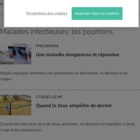
elle maintenue après le premier rapport sexuel?
Paramètres des cookies
Autoriser tous les cookies
Maladies infectieuses: les poumons
PNEUMONIE
Une mala­die dan­ge­reuse et répan­due
iMpuls explique comment une pneumonie se déclenche, se déroule et se
soigne.
COQUELUCHE
Quand la toux empêche de dor­mir
Quand une toux dure plus de deux semaines, on devrait s’en inquiéter: il peut
s’agir d’une coqueluche.