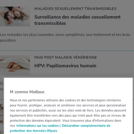
MALADIES SEXUELLEMENT TRANSMISSIBLES
Sur­veillance des mala­dies sexuel­le­ment
trans­mis­sibles
Les maladies les plus courantes, leurs symptômes, leur traitement et les tests
possibles.
PAID POST MALADIE VÉNÉRIENNE
HPV: Papil­lo­ma­vi­rus humain
Comment attrape-t-on le HPV, quelles en sont les conséquences possibles et
comment peut-on s’en protéger? Un aperçu.
M comme Meilleur.
Nous et nos partenaires utilisons des cookies et des technologies similaires
pour fournir, protéger, analyser et améliorer nos services et pour personnaliser
PAID POST PRÉVENTION
nos services et publicités, aussi sur les sites web de tiers. Les données peuvent
Quand la pré­ven­tion contre le HPV est-elle
également être transférées vers des pays qui n'ont peut-être pas un niveau de
utile?
protection des données équivalent. Vous trouverez plus d'informations dans
nos
informations sur les cookies |
Déclaration complémentaire de
protection des données iMpuls
L’efficacité de la vaccination contre le HPV en tant que mesure préventive est-