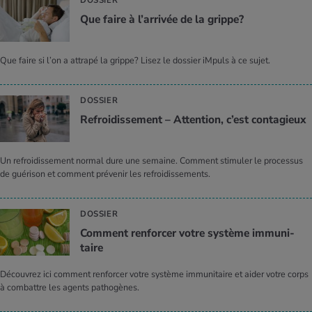
DOSSIER
Que faire à l’ar­ri­vée de la grippe?
Que faire si l’on a attrapé la grippe? Lisez le dossier iMpuls à ce sujet.
DOSSIER
Refroi­dis­se­ment – Atten­tion, c’est conta­gieux
Un refroidissement normal dure une semaine. Comment stimuler le processus
de guérison et comment prévenir les refroidissements.
DOSSIER
Com­ment ren­for­cer votre sys­tème immu­ni­
taire
Découvrez ici comment renforcer votre système immunitaire et aider votre corps
à combattre les agents pathogènes.