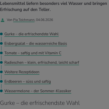
UELLE THEMEN IM BEREICH SERVICES
Lebensmittel liefern besonders viel Wasser und bringen
rgien & Intoleranzen
ersport
afen
engesundheit
Erfrischung auf den Teller.
Angebote
Von
Pia Teichmann
, 04.06.2026
ungsmittel
ess
lness
chwerden
Tools, Test & Quizze
stoffe
zinisches Wissen
Gurke – die erfrischendste Wahl
UELLE THEMEN IM BEREICH BEWEGUNG
UELLE THEMEN IM BEREICH ENTSPANNUNG
Eisbergsalat – die wasserreiche Basis
Kalorienverbrauch berechnen
Glücklich sein
UELLE THEMEN IM BEREICH ERNÄHRUNG
UELLE THEMEN IM BEREICH MEDIZIN
Tomate – saftig und mit Vitamin C
BMI berechnen
Mund- & Zahnpflege
Personal Health Coaching
Personal Health Coaching
Radieschen – klein, erfrischend, leicht scharf
Weitere Rezeptideen
Personal Health Coaching
Personal Health Coaching
Erdbeeren – süss und saftig
Wassermelone – der Sommer-Klassiker
Gurke – die erfrischendste Wahl