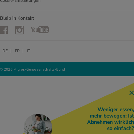
Cookie-Einstellungen
Bleib in Kontakt
Instagram
Facebook
YouTube
DE
FR
IT
© 2026 Migros-Genossenschafts-Bund
Weniger essen,
mehr bewegen: Ist
Abnehmen wirklich
so einfach?