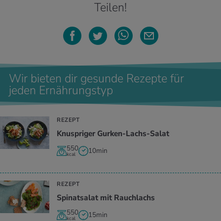
Teilen!
Wir bieten dir gesunde Rezepte für
jeden Ernährungstyp
REZEPT
Knuspriger Gurken-Lachs-Salat
550
10min
kcal
REZEPT
Spinatsalat mit Rauchlachs
550
15min
kcal