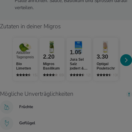
Platte anrichten. Sauce, Basilikum und Sprossen darauf
verteilen.
Zutaten in deiner Migros
1.05
Aktueller
2.20
3.30
3.
Tagespreis
Jura Sel
Bio
Migros
Salz
Optigal
Sun 
Limetten
Basilikum
jodiert &
Pouletschnitzel
Mand
fluoridiert
152
650
1236
1308
Mögliche Unverträglichkeiten
Früchte
Geflügel