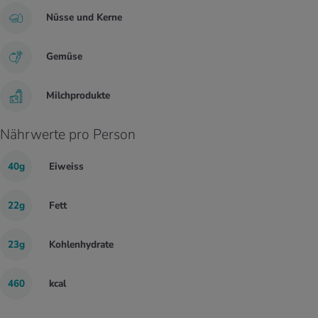
Nüsse und Kerne
Gemüse
Milchprodukte
Nährwerte pro Person
40g
Eiweiss
22g
Fett
23g
Kohlenhydrate
460
kcal