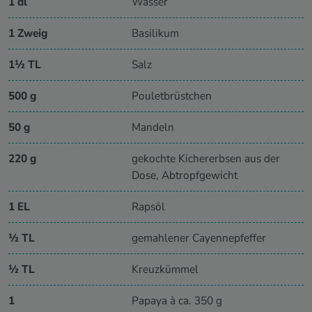
1 dl
Wasser
1 Zweig
Basilikum
1½ TL
Salz
500 g
Pouletbrüstchen
50 g
Mandeln
220 g
gekochte Kichererbsen aus der
Dose, Abtropfgewicht
1 EL
Rapsöl
½ TL
gemahlener Cayennepfeffer
½ TL
Kreuzkümmel
1
Papaya à ca. 350 g