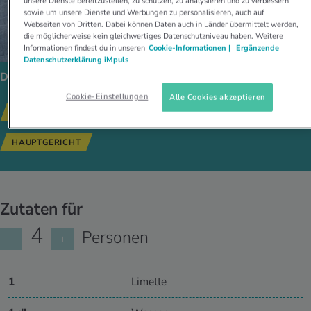
unsere Dienste bereitzustellen, zu schützen, zu analysieren und zu verbessern
sowie um unsere Dienste und Werbungen zu personalisieren, auch auf
Webseiten von Dritten. Dabei können Daten auch in Länder übermittelt werden,
die möglicherweise kein gleichwertiges Datenschutzniveau haben. Weitere
Informationen findest du in unseren
Cookie-Informationen |
Ergänzende
Datenschutzerklärung iMpuls
Dieses Gericht passt zu:
Cookie-Einstellungen
Alle Cookies akzeptieren
GLUTENFREI
SALAT
GESUNDE REZEPTE
HAUPTGERICHT
Zutaten für
4
Personen
−
+
1
Limette