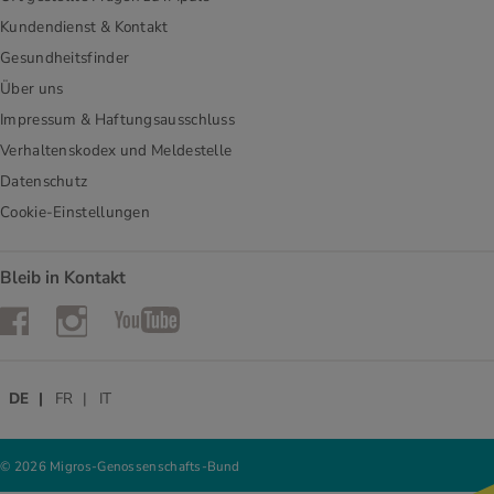
Kundendienst & Kontakt
Gesundheitsfinder
Über uns
Impressum & Haftungsausschluss
Verhaltenskodex und Meldestelle
Datenschutz
Cookie-Einstellungen
Bleib in Kontakt
Instagram
Facebook
YouTube
DE
FR
IT
© 2026 Migros-Genossenschafts-Bund