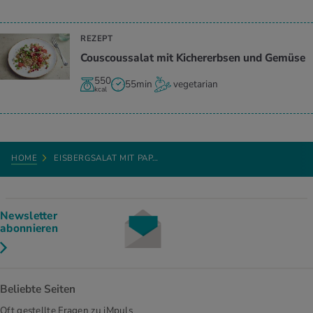
REZEPT
Couscoussalat mit Kichererbsen und Gemüse
550
55min
vegetarian
kcal
HOME
EISBERGSALAT MIT PAP…
Newsletter
abonnieren
Beliebte Seiten
Oft gestellte Fragen zu iMpuls