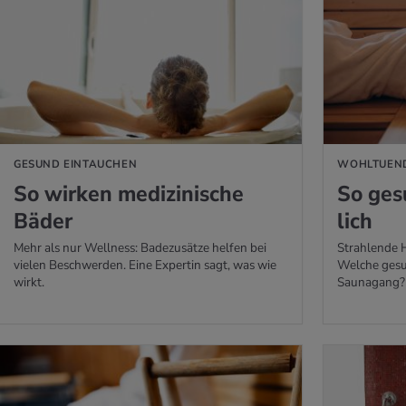
 ERFAHREN
MEHR ERFAHREN
GESUND EINTAUCHEN
WOHLTUEND
So wir­ken me­di­zi­ni­sche
So ge­
Bäder
lich
Mehr als nur Wellness: Badezusätze helfen bei
Strahlende 
vielen Beschwerden. Eine Expertin sagt, was wie
Welche gesun
wirkt.
Saunagang?