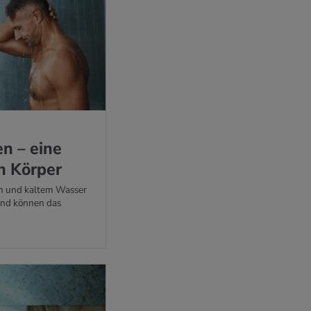
en – eine
n Kör­per
 und kaltem Wasser
und können das