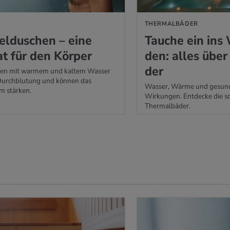
THERMALBÄDER
l­du­schen – eine
Tau­che ein ins 
t für den Kör­per
den: alles über
der
n mit warmem und kaltem Wasser
 Durchblutung und können das
Wasser, Wärme und gesund
 stärken.
Wirkungen. Entdecke die s
Thermalbäder.