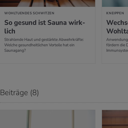
WOHLTUENDES SCHWITZEN
KNEIPPEN
So ge­sund ist Sauna wirk­
Wech­se
lich
Wohl­ta
Strahlende Haut und gestärkte Abwehrkräfte:
Anwendunge
Welche gesundheitlichen Vorteile hat ein
fördern die
Saunagang?
Immunsystem
Beiträge (8)