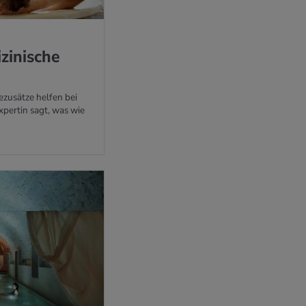
zi­ni­sche
ezusätze helfen bei
xpertin sagt, was wie