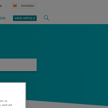
er
Anmelden
CES
MEIN IMPULS
en, zu
, auch auf