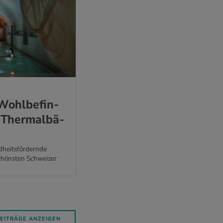
Wohl­be­fin­
 Ther­mal­bä­
heitsfördernde
chönsten Schweizer
BEITRÄGE ANZEIGEN