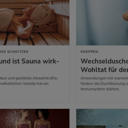
ES SCHWITZEN
KNEIPPEN
sund ist Sauna wirk­
Wech­sel­du­sch
Wohl­tat für de
Haut und gestärkte Abwehrkräfte:
Anwendungen mit warmem
dheitlichen Vorteile hat ein
fördern die Durchblutung 
Immunsystem stärken.