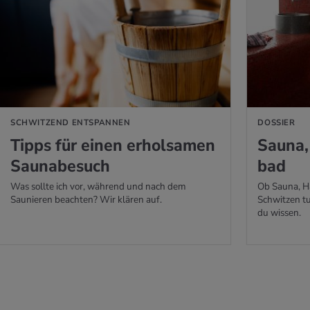
 ERFAHREN
MEHR ERFAHREN
SCHWITZEND ENTSPANNEN
DOSSIER
Tipps für einen er­hol­sa­men
Sauna
Sau­na­be­such
bad
Was sollte ich vor, während und nach dem
Ob Sauna, H
Saunieren beachten? Wir klären auf.
Schwitzen tu
du wissen.