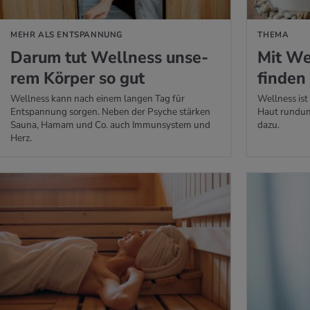
MEHR ALS ENTSPANNUNG
THEMA
Darum tut Well­ness un­se­
Mit We
rem Kör­per so gut
fin­den
Wellness kann nach einem langen Tag für
Wellness ist 
Entspannung sorgen. Neben der Psyche stärken
Haut rundum
Sauna, Hamam und Co. auch Immunsystem und
dazu.
Herz.
 ERFAHREN
MEHR ERFAHREN