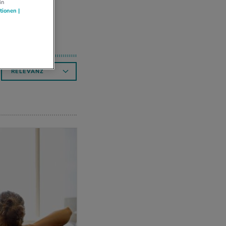
in
tionen |
RELEVANZ