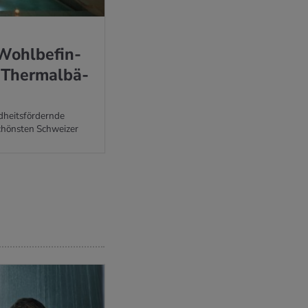
Wohl­be­fin­
 Ther­mal­bä­
heitsfördernde
chönsten Schweizer