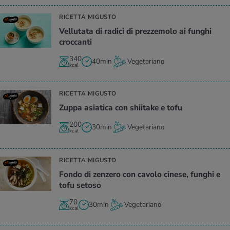
RICETTA MIGUSTO
Vel­lu­ta­ta di ra­di­ci di prez­ze­mo­lo ai fun­ghi
croc­can­ti
340
40min
Vegetariano
kcal
RICETTA MIGUSTO
Zuppa asia­ti­ca con shii­ta­ke e tofu
200
30min
Vegetariano
kcal
RICETTA MIGUSTO
Fondo di zen­ze­ro con ca­vo­lo ci­ne­se, fun­ghi e
tofu se­to­so
70
30min
Vegetariano
kcal