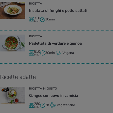
RICETTA
In­sa­la­ta di fun­ghi e pollo sal­ta­ti
310
30min
kcal
RICETTA
Pa­del­la­ta di ver­du­re e qui­noa
510
30min
Vegana
kcal
Ricette adatte
RICETTA MIGUSTO
Con­gee con uovo in ca­mi­cia
280
2h
Vegetariano
kcal