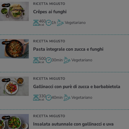
RICETTA MIGUSTO
Crêpes ai fun­ghi
460
1h
Vegetariano
kcal
RICETTA MIGUSTO
Pasta in­te­gra­le con zucca e fun­ghi
500
30min
Vegetariano
kcal
RICETTA MIGUSTO
Gal­li­nac­ci con purè di zucca e bar­ba­bie­to­la
330
40min
Vegetariano
kcal
RICETTA MIGUSTO
In­sa­la­ta au­tun­na­le con gal­li­nac­ci e uva