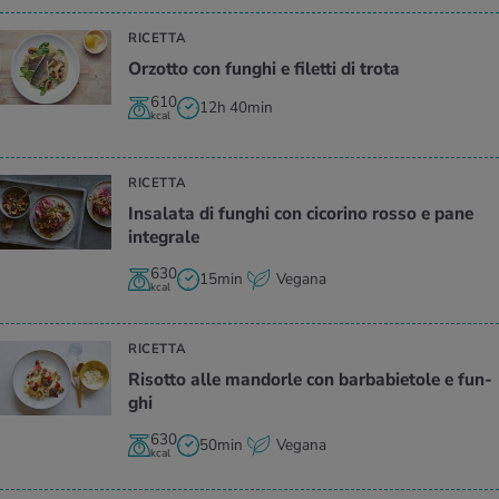
RICETTA
Or­zot­to con fun­ghi e fi­let­ti di trota
610
12h 40min
kcal
RICETTA
In­sa­la­ta di fun­ghi con ci­co­ri­no rosso e pane
in­te­gra­le
630
15min
Vegana
kcal
RICETTA
Ri­sot­to alle man­dor­le con bar­ba­bie­to­le e fun­
ghi
630
50min
Vegana
kcal