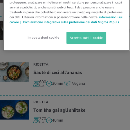
proteggere, analizzare e migliorare i nostri servizi e per personalizzare i nostri
540
20min
Vegetariano
kcal
servizi e pubblicità, anche su siti web di terzi. I dati possono anche essere
trasferiti in paesi che potrebbero non avere un livello equivalente di protezione
dei dati. Ulteriori informazioni si possono trovare nelle nostre
informazioni sui
cookie |
Dichiarazione integrativa sulla protezione dei dati Migros iMpuls
RICETTA
Po­len­ta di se­mo­li­no con fun­ghi e sca­lop­pi­ne di
manzo
Impostazioni cookie
Accetta tutti i cookie
580
20min
kcal
RICETTA
Sauté di ceci al­l'a­na­nas
600
30min
Vegana
kcal
RICETTA
Tom kha gai agli shii­ta­ke
370
40min
kcal