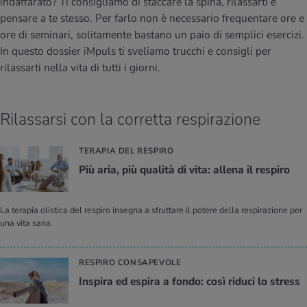
indaffarato? Ti consigliamo di staccare la spina, rilassarti e
I D’ATTUALITÀ NELL’AMBITO SERVIZIO
pensare a te stesso. Per farlo non è necessario frequentare ore e
rgie e intolleranze
t invernali
no
te delle donne
Offerte
ore di seminari, solitamente bastano un paio di semplici esercizi.
In questo dossier iMpuls ti sveliamo trucchi e consigli per
enti
ess
essere
rbi fisici
rilassarti nella vita di tutti i giorni.
Tool, test e quiz
anze nutritive
oscenze mediche
I D’ATTUALITÀ NELL’AMBITO MOVIMENTO
I D’ATTUALITÀ NELL’AMBITO RILASSAMENTO
Rilassarsi con la corretta respirazione
Calcola il consumo calorico
Lavoro e salute
I D’ATTUALITÀ NELL’AMBITO ALIMENTAZIONE
I D’ATTUALITÀ NELL’AMBITO MEDICINA
TERAPIA DEL RESPIRO
Calcolatore BMI
Abbassare la pressione sanguigna
Più aria, più qua­li­tà di vita: al­le­na il re­spi­ro
Corsa & Jogging
Rilassamento attivo
Fabbisogno calorico
Dolori ai nervi
La terapia olistica del respiro insegna a sfruttare il potere della respirazione per
una vita sana.
RESPIRO CONSAPEVOLE
In­spi­ra ed espi­ra a fondo: così ri­du­ci lo stress