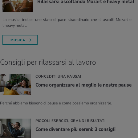
Rilassarsi ascoltando Mozart e heavy metal
La musica induce uno stato di pace straordinario che si ascolti Mozart o
l’heavy metal.
MUSICA
Consigli per rilassarsi al lavoro
CONCEDITI UNA PAUSA!
Come or­ga­niz­za­re al me­glio le no­stre pause
Perché abbiamo bisogno di pause e come possiamo organizzarle.
PICCOLI ESERCIZI, GRANDI RISULTATI
Come di­ven­ta­re più se­re­ni: 3 con­si­gli