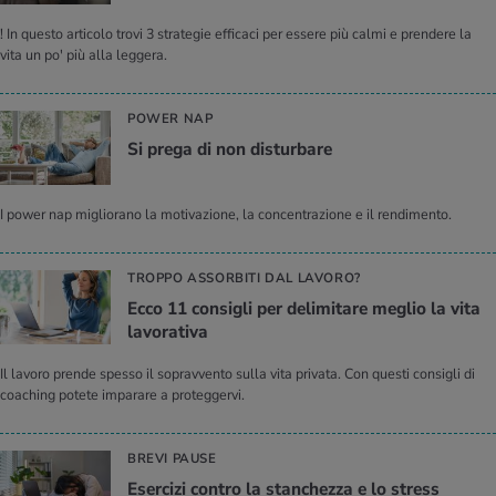
! In questo articolo trovi 3 strategie efficaci per essere più calmi e prendere la
vita un po' più alla leggera.
POWER NAP
Si prega di non di­stur­ba­re
I power nap migliorano la motivazione, la concentrazione e il rendimento.
TROPPO ASSORBITI DAL LAVORO?
Ecco 11 con­si­gli per de­li­mi­ta­re me­glio la vita
la­vo­ra­ti­va
Il lavoro prende spesso il sopravvento sulla vita privata. Con questi consigli di
coaching potete imparare a proteggervi.
BREVI PAUSE
Eser­ci­zi con­tro la stan­chez­za e lo stress