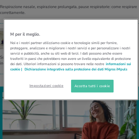
Respirazione nasale, espirazione prolungata, pause respiratorie: come respirare
correttamente.
IMPARA A RILASSARTI
M per il meglio.
Trai­ning au­to­ge­no: ri­dur­re lo stress e dor­mi­re
Noi e i nostri partner utilizziamo cookie e tecnologie simili per fornire,
bene
proteggere, analizzare e migliorare i nostri servizi e per personalizzare i nostri
servizi e pubblicità, anche su siti web di terzi. I dati possono anche essere
Scopri come il training autogeno aiuta a combattere stress, problemi di sonno e
trasferiti in paesi che potrebbero non avere un livello equivalente di protezione
inquietudine.
dei dati. Ulteriori informazioni si possono trovare nelle nostre
informazioni sui
cookie |
Dichiarazione integrativa sulla protezione dei dati Migros iMpuls
Impostazioni cookie
Accetta tutti i cookie