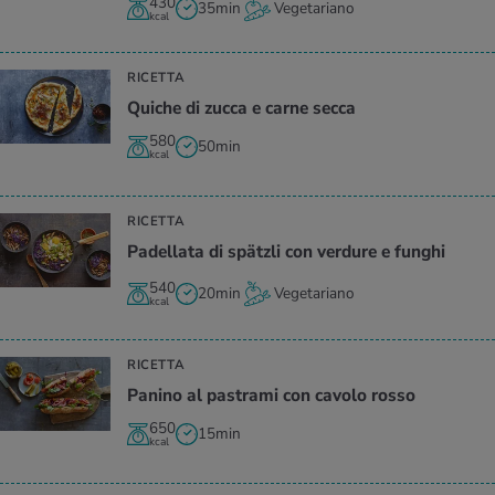
430
35min
Vegetariano
kcal
RICETTA
Qui­che di zucca e carne secca
580
50min
kcal
RICETTA
Pa­del­la­ta di spätzli con ver­du­re e fun­ghi
540
20min
Vegetariano
kcal
RICETTA
Pa­ni­no al pa­stra­mi con ca­vo­lo rosso
650
15min
kcal