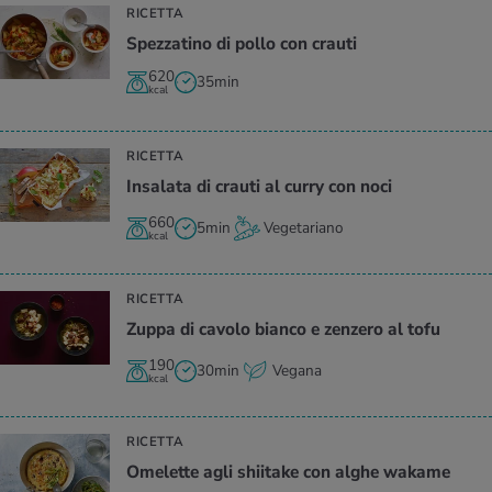
RICETTA
Spez­za­ti­no di pollo con crau­ti
620
35min
kcal
RICETTA
In­sa­la­ta di crau­ti al curry con noci
660
5min
Vegetariano
kcal
RICETTA
Zuppa di ca­vo­lo bian­co e zen­ze­ro al tofu
190
30min
Vegana
kcal
RICETTA
Ome­let­te agli shii­ta­ke con alghe wa­ka­me