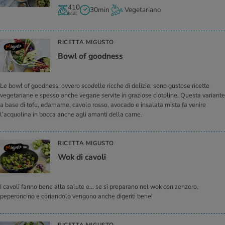
410
30min
Vegetariano
kcal
RICETTA MIGUSTO
Bowl of good­ness
Le bowl of goodness, ovvero scodelle ricche di delizie, sono gustose ricette
vegetariane e spesso anche vegane servite in graziose ciotoline. Questa variante
a base di tofu, edamame, cavolo rosso, avocado e insalata mista fa venire
l’acquolina in bocca anche agli amanti della carne.
RICETTA MIGUSTO
Wok di ca­vo­li
I cavoli fanno bene alla salute e... se si preparano nel wok con zenzero,
peperoncino e coriandolo vengono anche digeriti bene!