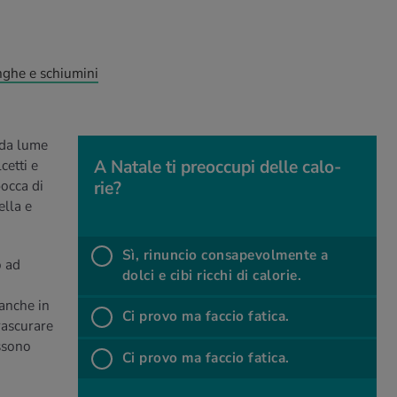
inghe e schiumini
 da lume
A Na­ta­le ti pre­oc­cu­pi delle ca­lo­
cetti e
bocca di
rie?
A Na­ta­le ti pre­oc­cu­pi delle ca­lo­rie?
ella e
Sì, ri­nun­cio con­sa­pe­vol­men­te a
o ad
dolci e cibi ric­chi di ca­lo­rie.
%
Sì, rinuncio consapevolmente a dolci e cibi ricchi di calorie.
 anche in
%
Ci provo ma fac­cio fa­ti­ca.
Ci provo ma faccio fatica.
rascurare
ssono
%
Ci provo ma faccio fatica.
Ci provo ma fac­cio fa­ti­ca.