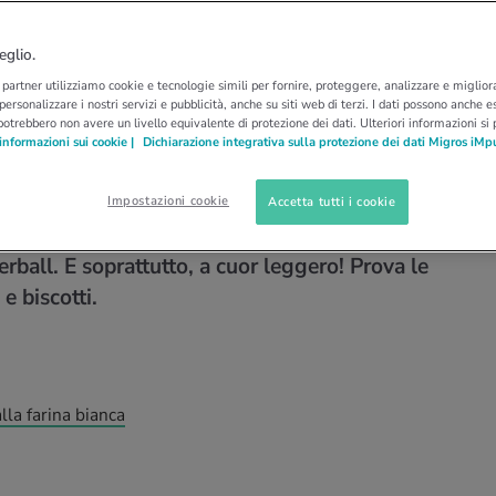
NO
ernativi: come
eglio.
i partner utilizziamo cookie e tecnologie simili per fornire, proteggere, analizzare e migliora
ornie natalizie più
 personalizzare i nostri servizi e pubblicità, anche su siti web di terzi. I dati possono anche es
potrebbero non avere un livello equivalente di protezione dei dati. Ulteriori informazioni si
informazioni sui cookie |
Dichiarazione integrativa sulla protezione dei dati Migros iMp
Impostazioni cookie
Accetta tutti i cookie
si il periodo natalizio con deliziosi biscotti,
rball. E soprattutto, a cuor leggero! Prova le
e biscotti.
alla farina bianca