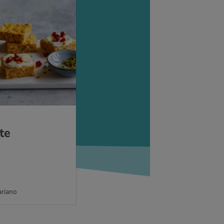
­te
riano