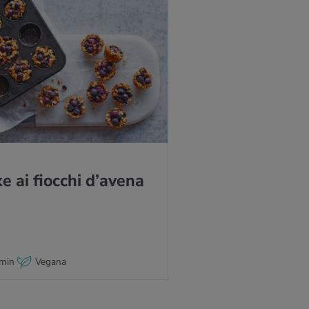
ke ai fioc­chi d’a­ve­na
min
Vegana