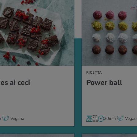
A
RICETTA
ies ai ceci
Power ball
70
h
Vegana
20min
Vegan
kcal