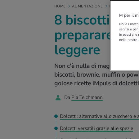
HOME
ALIMENTAZIONE
MANGIARE SA
8 biscotti alt
M per il m
Noi e i nostr
preparare lecc
servizi e per
in paesi che 
nelle nostre
leggere
Non c'è nulla di meglio che goder
biscotti, brownie, muffin o powe
golose ricette iMpuls di dolcetti 
Da
Pia Teichmann
Dolcetti: alternative allo zucchero e 
Dolcetti versatili grazie alle spezie