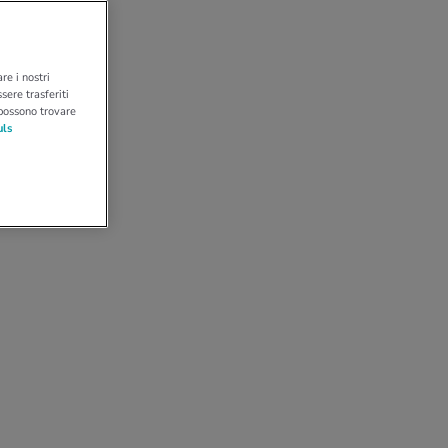
re i nostri
sere trasferiti
 possono trovare
uls