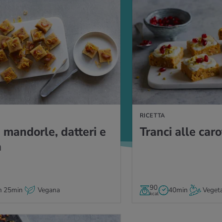
A
RICETTA
man­dor­le, dat­te­ri e
Tran­ci alle ca­ro
a
90
h 25min
Vegana
40min
Vegeta
kcal