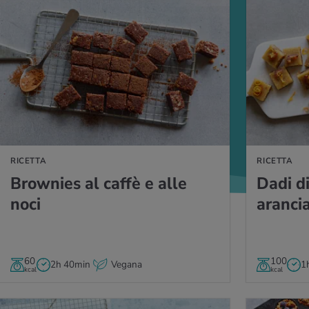
LLA RICETTA
VAI ALLA RICETT
RICETTA
RICETTA
Bro­w­nies al caffè e alle
Dadi di 
noci
aran­ci
60
100
2h 40min
Vegana
1
kcal
kcal