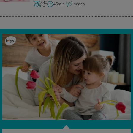
280
45min
Végan
kcal