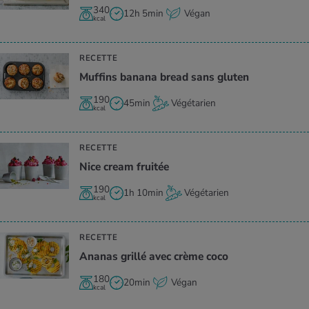
340
12h 5min
Végan
kcal
RECETTE
Muf­fins banana bread sans glu­ten
190
45min
Végétarien
kcal
RECETTE
Nice cream frui­tée
190
1h 10min
Végétarien
kcal
RECETTE
Ana­nas grillé avec crème coco
180
20min
Végan
kcal