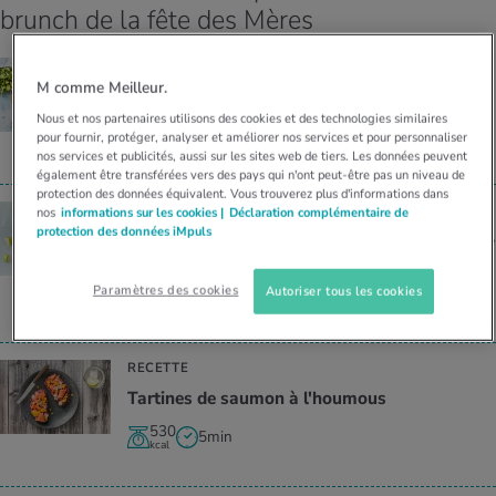
brunch de la fête des Mères
RECETTE
M comme Meilleur.
Bagel au sau­mon et au rai­fort
Nous et nos partenaires utilisons des cookies et des technologies similaires
420
5min
pour fournir, protéger, analyser et améliorer nos services et pour personnaliser
kcal
nos services et publicités, aussi sur les sites web de tiers. Les données peuvent
également être transférées vers des pays qui n'ont peut-être pas un niveau de
protection des données équivalent. Vous trouverez plus d'informations dans
RECETTE
nos
informations sur les cookies |
Déclaration complémentaire de
protection des données iMpuls
Soupe de carottes et patates douces avec pou­
let
Paramètres des cookies
Autoriser tous les cookies
350
55min
kcal
RECETTE
Tar­tines de sau­mon à l'hou­mous
530
5min
kcal