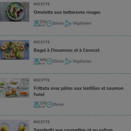
RECETTE
Ome­lette aux bet­te­raves rouges
250
30min
Végétarien
kcal
RECETTE
Bagel à l'hou­mous et à l'avo­cat
480
20min
Végétarien
kcal
RECETTE
Frit­tata avec pâtes aux len­tilles et sau­mon
fumé
330
35min
kcal
RECETTE
Spa­ghetti aux cour­gettes et au safran