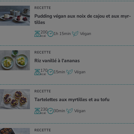
RECETTE
Pud­ding végan aux noix de cajou et aux myr­
tilles
200
1h 15min
Végan
kcal
RECETTE
Riz vanillé à l'ana­nas
170
15min
Végan
kcal
RECETTE
Tar­te­lettes aux myr­tilles et au tofu
230
30min
Végan
kcal
RECETTE