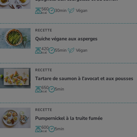
560
30min
Végan
kcal
RECETTE
Quiche végane aux asperges
420
55min
Végan
kcal
RECETTE
Tar­tare de sau­mon à l'avo­cat et aux pousses
650
5min
kcal
RECETTE
Pum­per­ni­ckel à la truite fumée
600
5min
kcal