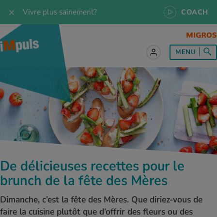
Vivre plus sainement?
COACH
MENU
ut sur le sujet Alimentation
ut sur le sujet Mouvement
ut sur le sujet Relaxation
ut sur le sujet Médecine
ut sur le sujet Service
es les recettes
naissances
a
ention de la santé
es
naissances
se & Jogging
libre de vie
é au quotidien
, test et quiz
De délicieuses recettes pour le
s idéal
or & outdoor
tress
dies
cours
brunch de la fête des Mères
ger sainement
 et accessoires
meil
cine du sport
ujet d'iMpuls
Dimanche, c’est la fête des Mères. Que diriez-vous de
faire la cuisine plutôt que d’offrir des fleurs ou des
s d’alimentation
donnée
-être
x physiques