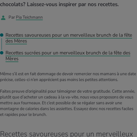
MES ACTUELS DANS LE DOMAINE SERVICE
chocolats? Laissez-vous inspirer par nos recettes.
rgies et intolérances
ts d’hiver
xation au quotidien
ir médical
Offres
Par
Pia Teichmann
ents
ess
niques de relaxation
cine spécialisée
Tool, test et quiz
Recettes savoureuses pour un merveilleux brunch de la fête
iments
té des femmes
des Mères
MES ACTUELS DANS LE DOMAINE MOUVEMENT
MES ACTUELS DANS LE DOMAINE RELAXATION
Recettes sucrées pour un merveilleux brunch de la fête des
Calculer la consommation de calories
Travail et santé
Mères
MES ACTUELS DANS LE DOMAINE ALIMENTATION
MES ACTUELS DANS LE DOMAINE MÉDECINE
Calculateur d’IMC
Réduire la tension artérielle
Même s’il est en fait dommage de devoir remercier nos mamans à une date
Course & Jogging
Détente active
précise, celles-ci n’en apprécient pas moins les petites attentions.
Calculez votre besoin en calories
Douleurs nerveuses
Faites preuve d’originalité pour témoigner de votre gratitude. Cette année,
plutôt que d’acheter un cadeau à la va-vite, nous vous proposons de vous
mettre aux fourneaux. Et c’est possible de se régaler sans avoir une
montagne de calories dans les assiettes. Essayez donc nos recettes faciles
et rapides pour le brunch.
Recettes savoureuses pour un merveilleux