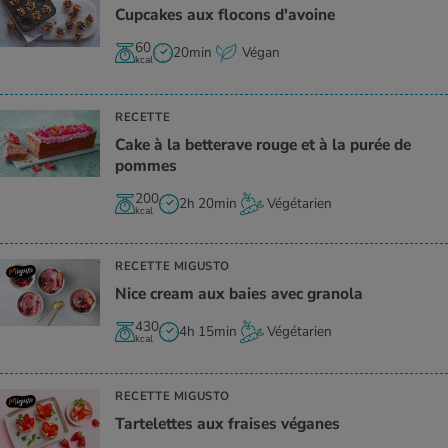
Cup­cakes aux flo­cons d'avoine
60
20min
Végan
kcal
RECETTE
Cake à la bet­te­rave rouge et à la purée de
pommes
200
2h 20min
Végétarien
kcal
RECETTE MIGUSTO
Nice cream aux baies avec gra­nola
430
4h 15min
Végétarien
kcal
RECETTE MIGUSTO
Tar­te­lettes aux fraises véganes