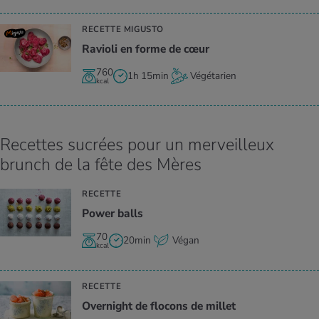
RECETTE MIGUSTO
Ravioli en forme de cœur
760
1h 15min
Végétarien
kcal
Recettes sucrées pour un merveilleux
brunch de la fête des Mères
RECETTE
Power balls
70
20min
Végan
kcal
RECETTE
Over­night de flo­cons de millet