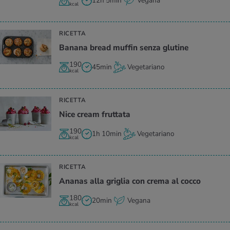
12h 5min
Vegana
kcal
RICETTA
Ba­na­na bread muf­fin senza glu­ti­ne
190
45min
Vegetariano
kcal
RICETTA
Nice cream frut­ta­ta
190
1h 10min
Vegetariano
kcal
RICETTA
Ana­nas alla gri­glia con crema al cocco
180
20min
Vegana
kcal