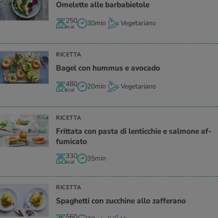
Ome­let­te alle bar­ba­bie­to­le
250
30min
Vegetariano
kcal
RICETTA
Bagel con hum­mus e avo­ca­do
480
20min
Vegetariano
kcal
RICETTA
Frit­ta­ta con pasta di len­tic­chie e sal­mo­ne af­
fu­mi­ca­to
330
35min
kcal
RICETTA
Spa­ghet­ti con zuc­chi­ne allo zaf­fe­ra­no
560