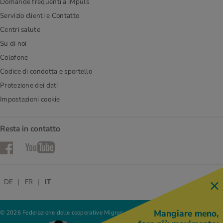
Domande frequenti a iMpuls
Servizio clienti e Contatto
Centri salute
Su di noi
Colofone
Codice di condotta e sportello
Protezione dei dati
Impostazioni cookie
Resta in contatto
Facebook
YouTube
DE
FR
IT
Mangiare meno,
© 2026 Federazione delle cooperative Migros