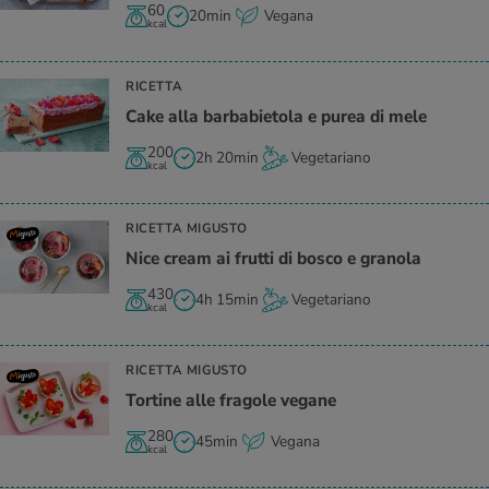
60
20min
Vegana
kcal
RICETTA
Cake alla bar­ba­bie­to­la e purea di mele
200
2h 20min
Vegetariano
kcal
RICETTA MIGUSTO
Nice cream ai frut­ti di bosco e gra­no­la
430
4h 15min
Vegetariano
kcal
RICETTA MIGUSTO
Tor­ti­ne alle fra­go­le ve­ga­ne
280
45min
Vegana
kcal