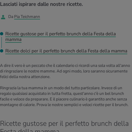
I D’ATTUALITÀ NELL’AMBITO SERVIZIO
Lasciati ispirare dalle nostre ricette.
rgie e intolleranze
t invernali
no
te delle donne
Offerte
Da
Pia Teichmann
enti
ess
essere
rbi fisici
Tool, test e quiz
Ricette gustose per il perfetto brunch della Festa della
anze nutritive
oscenze mediche
mamma
I D’ATTUALITÀ NELL’AMBITO MOVIMENTO
I D’ATTUALITÀ NELL’AMBITO RILASSAMENTO
Ricette dolci per il perfetto brunch della Festa della mamma
Calcola il consumo calorico
Lavoro e salute
I D’ATTUALITÀ NELL’AMBITO ALIMENTAZIONE
I D’ATTUALITÀ NELL’AMBITO MEDICINA
A dire il vero è un peccato che il calendario ci ricordi una sola volta all'anno
Calcolatore BMI
Abbassare la pressione sanguigna
di ringraziare le nostre mamme. Ad ogni modo, loro saranno sicuramente
Corsa & Jogging
Rilassamento attivo
felici della nostra attenzione.
Fabbisogno calorico
Dolori ai nervi
Ringrazia la tua mamma in un modo del tutto particolare. Invece di un
regalo qualsiasi acquistato in tutta fretta, quest'anno c'è un bel brunch
facile e veloce da preparare. E il piacere culinario è garantito anche senza
montagne di calorie. Prova le nostre semplici e veloci ricette per il brunch.
Ricette gustose per il perfetto brunch della
Festa della mamma