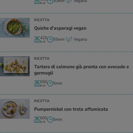
30min
Vegana
kcal
RICETTA
Qui­che d’a­spa­ra­gi vegan
420
55min
Vegana
kcal
RICETTA
Tar­ta­re di sal­mo­ne già pron­ta con avo­ca­do e
ger­mo­gli
650
5min
kcal
RICETTA
Pum­per­nic­kel con trota af­fu­mi­ca­ta
600
5min
kcal