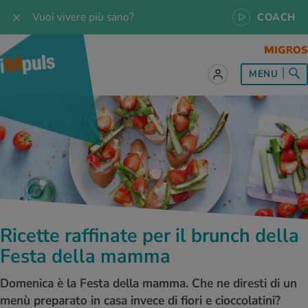
Vuoi vivere più sano?
COACH
MENU
tto sul tema Alimentazione
tto sul tema Movimento
tto sul tema Rilassamento
tto sul tema Medicina
tto sul tema Servizio
 le ricette
oscenze
 per tutti i giorni
enzione della salute
rte
oscenze
a & Jogging
iche di rilassamento
e per tutti i giorni
, test e quiz
Ricette raffinate per il brunch della
 ideale
or e outdoor
a
ttie
orsi
Festa della mamma
 di alimentazione
lette
-Life-Balance
cina dello sport
è iMpuls
Domenica è la Festa della mamma. Che ne diresti di un
menù preparato in casa invece di fiori e cioccolatini?
iare sano
rsionismo
ss
cina specialistica