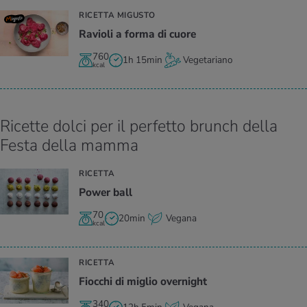
RICETTA MIGUSTO
Ra­vio­li a forma di cuore
760
1h 15min
Vegetariano
kcal
Ricette dolci per il perfetto brunch della
Festa della mamma
RICETTA
Power ball
70
20min
Vegana
kcal
RICETTA
Fioc­chi di mi­glio over­night
340