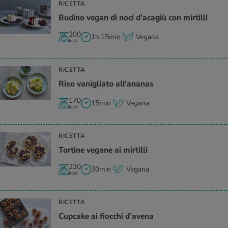
RICETTA
Bu­di­no vegan di noci d’a­ca­giù con mir­til­li
200
1h 15min
Vegana
kcal
RICETTA
Riso va­ni­glia­to al­l'a­na­nas
170
15min
Vegana
kcal
RICETTA
Tor­ti­ne ve­ga­ne ai mir­til­li
230
30min
Vegana
kcal
RICETTA
Cu­p­ca­ke ai fioc­chi d’a­ve­na