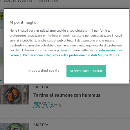
RICETTA
Bagel al sal­mo­ne con ra­fa­no
M per il meglio.
420
5min
Noi e i nostri partner utilizziamo cookie e tecnologie simili per fornire,
kcal
proteggere, analizzare e migliorare i nostri servizi e per personalizzare i nostri
servizi e pubblicità, anche su siti web di terzi. I dati possono anche essere
trasferiti in paesi che potrebbero non avere un livello equivalente di protezione
RICETTA
dei dati. Ulteriori informazioni si possono trovare nelle nostre
informazioni sui
cookie |
Dichiarazione integrativa sulla protezione dei dati Migros iMpuls
Vel­lu­ta­ta di pa­ta­te dolci e ca­ro­te con pollo
350
55min
kcal
Impostazioni cookie
Accetta tutti i cookie
RICETTA
Tar­ti­ne al sal­mo­ne con hum­mus
530
5min
kcal
RICETTA