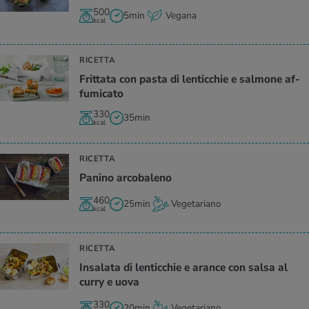
500
5min
Vegana
kcal
RICETTA
Frit­ta­ta con pasta di len­tic­chie e sal­mo­ne af­
fu­mi­ca­to
330
35min
kcal
RICETTA
Pa­ni­no ar­co­ba­le­no
460
25min
Vegetariano
kcal
RICETTA
In­sa­la­ta di len­tic­chie e aran­ce con salsa al
curry e uova
330
20min
Vegetariano