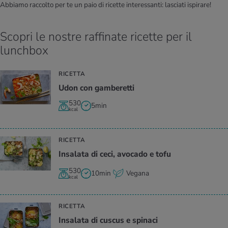
Abbiamo raccolto per te un paio di ricette interessanti: lasciati ispirare!
Scopri le nostre raffinate ricette per il
lunchbox
RICETTA
Udon con gam­be­ret­ti
530
5min
kcal
RICETTA
In­sa­la­ta di ceci, avo­ca­do e tofu
530
10min
Vegana
kcal
RICETTA
In­sa­la­ta di cu­scus e spi­na­ci