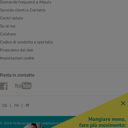
Domande frequenti a iMpuls
Servizio clienti e Contatto
Centri salute
Su di noi
Colofone
Codice di condotta e sportello
Protezione dei dati
Impostazioni cookie
Resta in contatto
Facebook
YouTube
DE
FR
IT
Mangiare meno,
© 2026 Federazione delle cooperative Migros
fare più movimento: