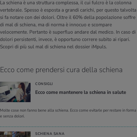
I D’ATTUALITÀ NELL’AMBITO SERVIZIO
La schiena è una struttura complessa, il cui fulcro è la colonna
vertebrale. Spesso è esposta a grandi carichi, per questo talvolta
rgie e intolleranze
t invernali
no
te delle donne
Offerte
si fa notare con dei dolori. Oltre il 60% della popolazione soffre
di mal di schiena, ma di norma è innocuo e scompare
enti
ess
essere
rbi fisici
velocemente. Pertanto è superfluo andare dal medico. In caso di
Tool, test e quiz
dolori persistenti, invece, è opportuno correre subito ai ripari.
anze nutritive
oscenze mediche
I D’ATTUALITÀ NELL’AMBITO MOVIMENTO
I D’ATTUALITÀ NELL’AMBITO RILASSAMENTO
Scopri di più sul mal di schiena nel dossier iMpuls.
Calcola il consumo calorico
Lavoro e salute
I D’ATTUALITÀ NELL’AMBITO ALIMENTAZIONE
I D’ATTUALITÀ NELL’AMBITO MEDICINA
Ecco come prendersi cura della schiena
Calcolatore BMI
Abbassare la pressione sanguigna
Corsa & Jogging
Rilassamento attivo
CONSIGLI
Fabbisogno calorico
Dolori ai nervi
Ecco come man­te­ne­re la schie­na in sa­lu­te
Molte cose non fanno bene alla schiena. Ecco come evitarle per restare in forma
e senza dolori.
SCHIENA SANA