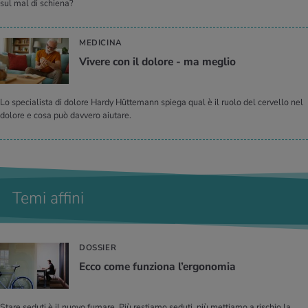
sul mal di schiena?
MEDICINA
Vi­ve­re con il do­lo­re - ma me­glio
Lo specialista di dolore Hardy Hüttemann spiega qual è il ruolo del cervello nel
dolore e cosa può davvero aiutare.
Temi affini
DOSSIER
Ecco come fun­zio­na l’er­go­no­mia
Stare seduti è il nuovo fumare. Più restiamo seduti, più mettiamo a rischio la