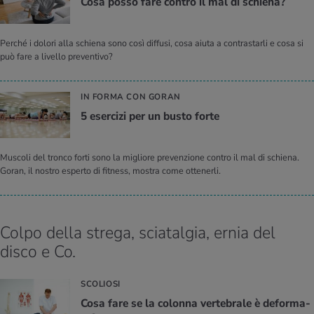
Cosa posso fare con­tro il mal di schie­na?
Perché i dolori alla schiena sono così diffusi, cosa aiuta a contrastarli e cosa si
può fare a livello preventivo?
IN FORMA CON GORAN
5 eser­ci­zi per un busto forte
Muscoli del tronco forti sono la migliore prevenzione contro il mal di schiena.
Goran, il nostro esperto di fitness, mostra come ottenerli.
Colpo della strega, sciatalgia, ernia del
disco e Co.
SCOLIOSI
Cosa fare se la co­lon­na ver­te­bra­le è de­for­ma­