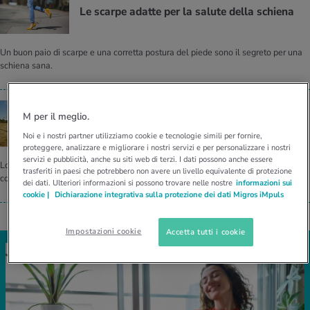
Le scar­pe adat­te per la sa­lu­te della schie­na
Un buon paio di scarpe e una corretta postura del piede sono il segreto per una
schiena sana.
ECCO COME FARE
M per il meglio.
Come por­ta­re lo zaino senza mal di schie­na
Noi e i nostri partner utilizziamo cookie e tecnologie simili per fornire,
proteggere, analizzare e migliorare i nostri servizi e per personalizzare i nostri
servizi e pubblicità, anche su siti web di terzi. I dati possono anche essere
Lo zaino provoca mal di schiena? No, se segui alcune regole per tutelare a
trasferiti in paesi che potrebbero non avere un livello equivalente di protezione
colonna vertebrale.
dei dati. Ulteriori informazioni si possono trovare nelle nostre
informazioni sui
cookie |
Dichiarazione integrativa sulla protezione dei dati Migros iMpuls
Impostazioni cookie
Accetta tutti i cookie