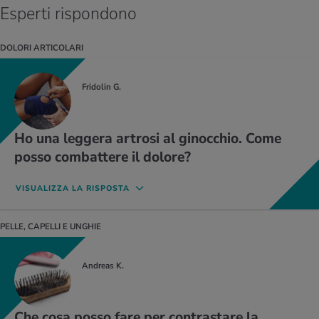
Esperti rispondono
DOLORI ARTICOLARI
Fridolin G.
Ho una leggera artrosi al ginocchio. Come
posso combattere il dolore?
VISUALIZZA LA RISPOSTA
PELLE, CAPELLI E UNGHIE
Dott. med. André Dietschi, Direttore del centro
Andreas K.
Medbase di Diepoldsau e di Heerbrugg,
specialista in medicina generale, medicina dello
sport SGSM/SSMS
Che cosa posso fare per contrastare la