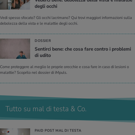
Ve­der­ci bene: de­bo­lez­za della vista e ma­lat­tie
degli occhi
Vedi spesso sfocato? Gli occhi lacrimano? Qui trovi maggiori informazioni sulla
debolezza della vista e le malattie degli occhi.
DOSSIER
Sen­tir­ci bene: che cosa fare con­tro i pro­ble­mi
di udito
Come proteggere al meglio le proprie orecchie e cosa fare in caso di lesioni o
malattie? Scoprilo nel dossier di iMpuls.
Tutto su mal di testa & Co.
PAID POST MAL DI TESTA