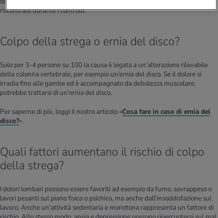
dire non riconducibili a malattie o anomalie della colonna vertebrale
riscontrate durante i controlli.
Colpo della strega o ernia del disco?
Solo per 3-4 persone su 100 la causa è legata a un’alterazione rilevabile
della colonna vertebrale, per esempio un’ernia del disco. Se il dolore si
irradia fino alle gambe ed è accompagnato da debolezza muscolare,
potrebbe trattarsi di un'ernia del disco.
Per saperne di più, leggi il nostro articolo «
Cosa fare in caso di ernia del
disco?
».
Quali fattori aumentano il rischio di colpo
della strega?
I dolori lombari possono essere favoriti ad esempio da fumo, sovrappeso o
lavori pesanti sul piano fisico o psichico, ma anche dall’insoddisfazione sul
lavoro. Anche un’attività sedentaria e monotona rappresenta un fattore di
rischio. Allo stesso modo, ansia e depressione possono ripercuotersi sul mal