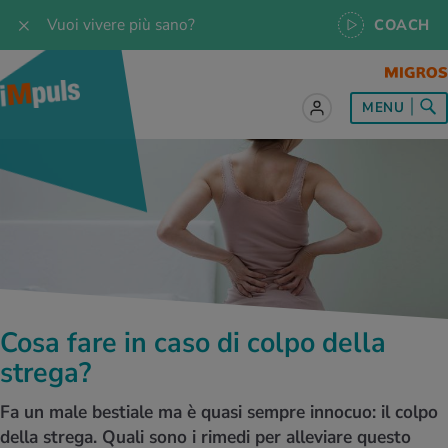
Vuoi vivere più sano?
COACH
MENU
tto sul tema Alimentazione
tto sul tema Movimento
tto sul tema Rilassamento
tto sul tema Medicina
tto sul tema Servizio
 le ricette
oscenze
 per tutti i giorni
enzione della salute
rte
oscenze
a & Jogging
iche di rilassamento
e per tutti i giorni
, test e quiz
Cosa fare in caso di colpo della
 ideale
or e outdoor
a
ttie
orsi
strega?
 di alimentazione
lette
-Life-Balance
cina dello sport
è iMpuls
Fa un male bestiale ma è quasi sempre innocuo: il colpo
della strega. Quali sono i rimedi per alleviare questo
iare sano
rsionismo
ss
cina specialistica