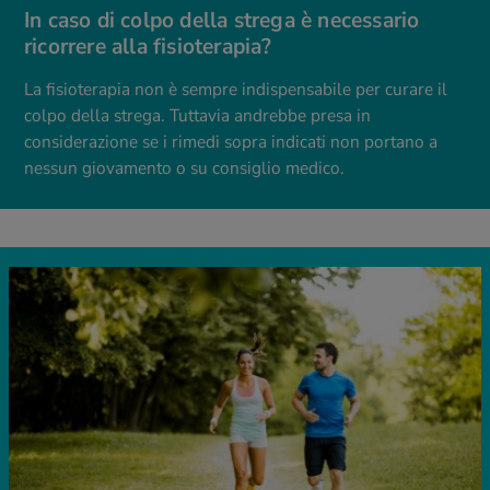
In caso di colpo della strega è necessario
ricorrere alla fisioterapia?
La fisioterapia non è sempre indispensabile per curare il
colpo della strega. Tuttavia andrebbe presa in
considerazione se i rimedi sopra indicati non portano a
nessun giovamento o su consiglio medico.