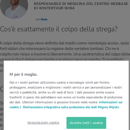
RESPONSABILE DI MEDICINA DEL CENTRO MEDBASE
DI WINTERTHUR WIN4
Cos’è esattamente il colpo della strega?
Il colpo della strega viene definito dai medici come «lombalgia acuta», ossia
forti dolori che interessano la regione delle vertebre lombari. Chi ne è
colpito non riesce a muoversi liberamente. Una caratteristica del colpo della
strega è che il dolore non tende a irradiarsi verso le gambe. Si manifesta
senza cause esterne, di solito dopo un movimento. All'improvviso
compaiono forti dolori nella regione dell'osso sacro.
M per il meglio.
Noi e i nostri partner utilizziamo cookie e tecnologie simili per fornire,
Quali sono le cause del colpo della strega?
proteggere, analizzare e migliorare i nostri servizi e per personalizzare i nostri
servizi e pubblicità, anche su siti web di terzi. I dati possono anche essere
trasferiti in paesi che potrebbero non avere un livello equivalente di protezione
dei dati. Ulteriori informazioni si possono trovare nelle nostre
informazioni sui
Si stima che l’84% degli adulti ne soffra almeno una volta nella vita. In
cookie |
Dichiarazione integrativa sulla protezione dei dati Migros iMpuls
genere le cause vanno ricercate nelle tensioni o nei blocchi dei muscoli
dorsali, dei legamenti e/o delle articolazioni della colonna vertebrale. Si
tratta di alterazioni non visibili con le radiografie o la risonanza magnetica.
Impostazioni cookie
Accetta tutti i cookie
In genere oltre l’85 percento dei dolori alla schiena sono «aspecifici», vale a