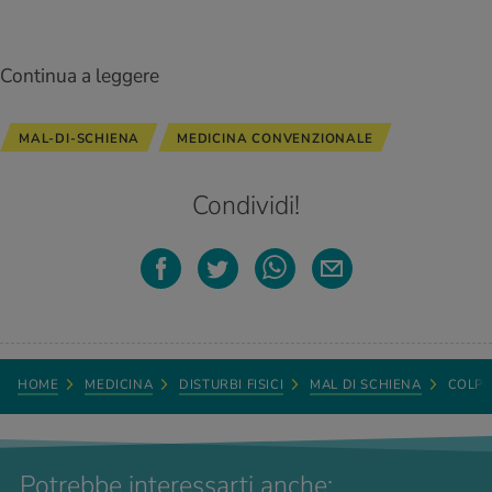
Continua a leggere
MAL-DI-SCHIENA
MEDICINA CONVENZIONALE
Condividi!
HOME
MEDICINA
DISTURBI FISICI
MAL DI SCHIENA
COLPO
Potrebbe interessarti anche: