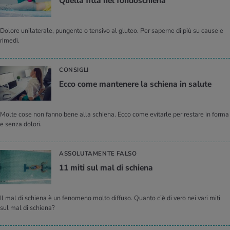
Quel­la fitta nel fon­do­schie­na
Dolore unilaterale, pungente o tensivo al gluteo. Per saperne di più su cause e
rimedi.
CONSIGLI
Ecco come man­te­ne­re la schie­na in sa­lu­te
Molte cose non fanno bene alla schiena. Ecco come evitarle per restare in forma
e senza dolori.
ASSOLUTAMENTE FALSO
11 miti sul mal di schie­na
Il mal di schiena è un fenomeno molto diffuso. Quanto c’è di vero nei vari miti
sul mal di schiena?