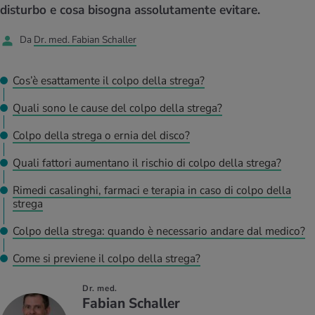
I D’ATTUALITÀ NELL’AMBITO SERVIZIO
disturbo e cosa bisogna assolutamente evitare.
rgie e intolleranze
t invernali
no
te delle donne
Offerte
Da
Dr. med. Fabian Schaller
enti
ess
essere
rbi fisici
Tool, test e quiz
Cos’è esattamente il colpo della strega?
anze nutritive
oscenze mediche
I D’ATTUALITÀ NELL’AMBITO MOVIMENTO
I D’ATTUALITÀ NELL’AMBITO RILASSAMENTO
Quali sono le cause del colpo della strega?
Calcola il consumo calorico
Lavoro e salute
Colpo della strega o ernia del disco?
I D’ATTUALITÀ NELL’AMBITO ALIMENTAZIONE
I D’ATTUALITÀ NELL’AMBITO MEDICINA
Quali fattori aumentano il rischio di colpo della strega?
Calcolatore BMI
Abbassare la pressione sanguigna
Corsa & Jogging
Rilassamento attivo
Rimedi casalinghi, farmaci e terapia in caso di colpo della
strega
Fabbisogno calorico
Dolori ai nervi
Colpo della strega: quando è necessario andare dal medico?
Come si previene il colpo della strega?
Dr. med.
Fabian Schaller