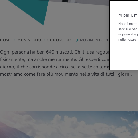
M per il m
Noi e i nostr
servizi e per
in paesi che 
nelle nostre
HOME
MOVIMENTO
CONOSCENZE
MOVIMENTO PER TUTTI …
Ogni persona ha ben 640 muscoli. Chi li usa regolarmente non è
fisicamente, ma anche mentalmente. Gli esperti consigliano di fa
giorno, il che corrisponde a circa sei o sette chilometri. Mettiamoc
mostriamo come fare più movimento nella vita di tutti i giorni.