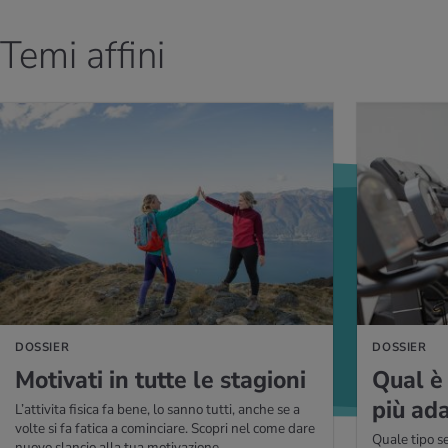
Temi affini
PERNE DI PIÙ
PER SAPERNE DI P
DOSSIER
DOSSIER
Mo­ti­va­ti in tutte le sta­gio­ni
Qual è 
più ada
L’attivita fisica fa bene, lo sanno tutti, anche se a
volte si fa fatica a cominciare. Scopri nel come dare
Quale tipo s
nuovo slancio alla tua motivazione.