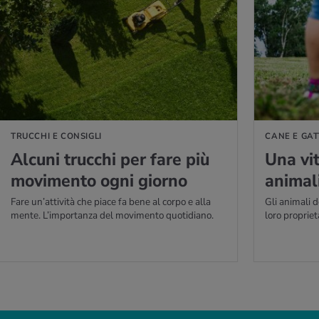
PERNE DI PIÙ
PER SAPERNE DI P
TRUCCHI E CONSIGLI
CANE E GA
Al­cu­ni truc­chi per fare più
Una vit
mo­vi­men­to ogni gior­no
ani­ma­l
Fare un’attività che piace fa bene al corpo e alla
Gli animali 
mente. L’importanza del movimento quotidiano.
loro propriet