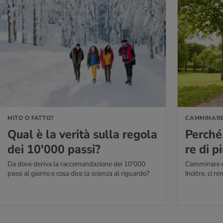
PERNE DI PIÙ
PER SAPERNE DI P
MITO O FATTO?
CAMMINARE 
Qual è la ve­ri­tà sulla re­go­la
Per­ché
dei 10'000 passi?
re di p
Da dove deriva la raccomandazione dei 10'000
Camminare ci
passi al giorno e cosa dice la scienza al riguardo?
Inoltre, ci r