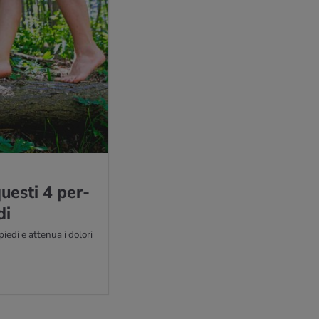
ue­sti 4 per­
di
iedi e attenua i dolori