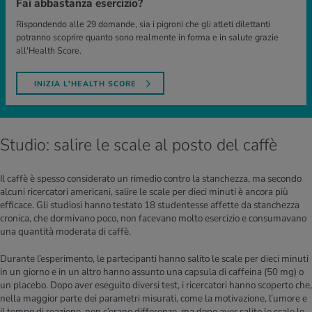
Fai abbastanza esercizio?
Rispondendo alle 29 domande, sia i pigroni che gli atleti dilettanti
potranno scoprire quanto sono realmente in forma e in salute grazie
all'Health Score.
INIZIA L'HEALTH SCORE
Studio: salire le scale al posto del caffè
Il caffè è spesso considerato un rimedio contro la stanchezza, ma secondo
alcuni ricercatori americani, salire le scale per dieci minuti è ancora più
efficace. Gli studiosi hanno testato 18 studentesse affette da stanchezza
cronica, che dormivano poco, non facevano molto esercizio e consumavano
una quantità moderata di caffè.
Durante l’esperimento, le partecipanti hanno salito le scale per dieci minuti
in un giorno e in un altro hanno assunto una capsula di caffeina (50 mg) o
un placebo. Dopo aver eseguito diversi test, i ricercatori hanno scoperto che,
nella maggior parte dei parametri misurati, come la motivazione, l’umore e
il tempo di reazione, non c’erano differenze, ma dopo aver salito le scale le