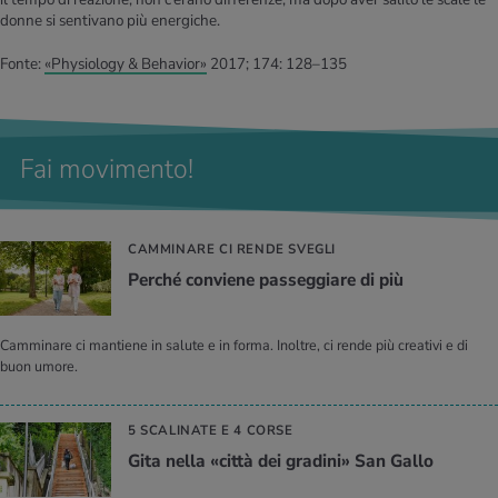
donne si sentivano più energiche.
Fonte:
«Physiology & Behavior»
2017; 174: 128–135
Fai movimento!
CAMMINARE CI RENDE SVEGLI
Per­ché con­vie­ne pas­seg­gia­re di più
Camminare ci mantiene in salute e in forma. Inoltre, ci rende più creativi e di
buon umore.
5 SCALINATE E 4 CORSE
Gita nella «città dei gra­di­ni» San Gallo