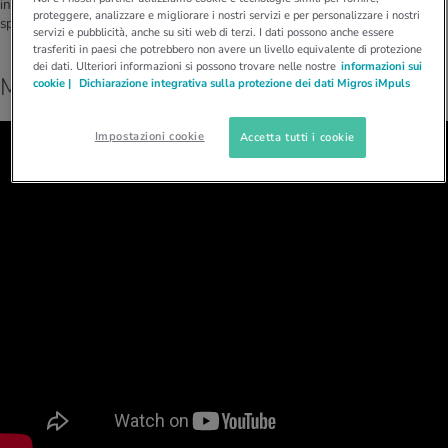
integrata nella vita quotidiana, sia in ufficio, che a casa o durante gli
proteggere, analizzare e migliorare i nostri servizi e per personalizzare i nostri
spostamenti.
servizi e pubblicità, anche su siti web di terzi. I dati possono anche essere
trasferiti in paesi che potrebbero non avere un livello equivalente di protezione
dei dati. Ulteriori informazioni si possono trovare nelle nostre
informazioni sui
Mantieniti in forma facendo le scale
cookie |
Dichiarazione integrativa sulla protezione dei dati Migros iMpuls
Impostazioni cookie
Accetta tutti i cookie